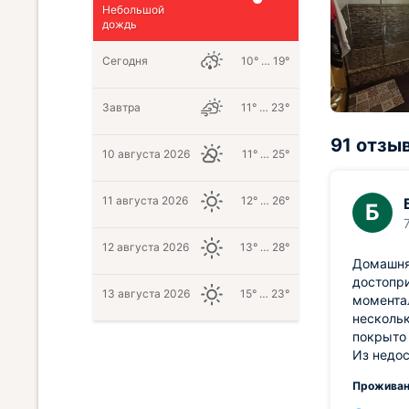
Небольшой
дождь
Сегодня
10° … 19°
Завтра
11° … 23°
91 отзы
10 августа 2026
11° … 25°
11 августа 2026
12° … 26°
Б
12 августа 2026
13° … 28°
Домашняя
достопри
13 августа 2026
15° … 23°
моментал
нескольк
покрыто 
Из недос
Проживан