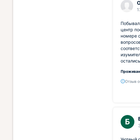
О
1
Побывали
центр по
номере 
вопросов
соответс
изумител
остались
Проживан
Отзыв о
Б
Уютеый о