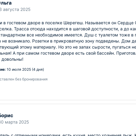
льга
3 августа 2025
 в гостевом дворе в поселке Шерегеш. Называется он Сердце 
селка. Трасса отсюда находится в шаговой доступности, а до ка
стандартном все необходимое имеется. Душ с туалетом тоже в
 не возникало. Розетки в прикроватную зону подведены. Дом де
твующий этому материалу. Но это не запах сырости, пугаться не
ьная! А при самом гостевом дворе есть свой бассейн. Пригото
 довольны!
ие:
10 июля 2025 (4 дня)
ставлен без бронирования
Борис
30 марта 2025
тель с отличными номерами, есть кухня, место хранения лыж. Ку