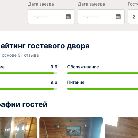
Дата заезда
Дата выезда
Гост
—.—.—
—.—.—
2
ейтинг гостевого двора
а основе 91 отзыва
ие
9.6
Обслуживание
9.6
Питание
афии гостей