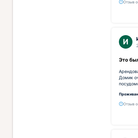
Отзыв о
И
Это бы
Арендова
Домик оч
посудомо
Проживан
Отзыв о