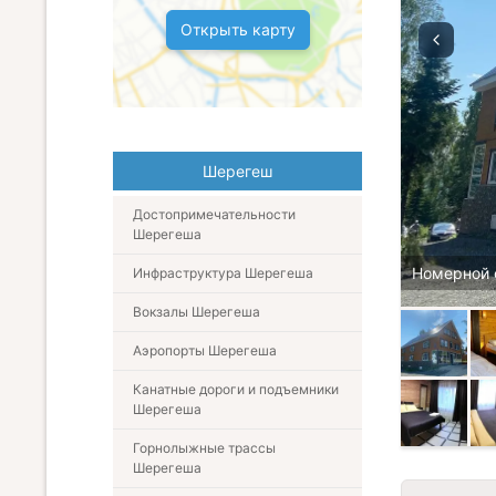
Открыть карту
Шерегеш
Достопримечательности
Шерегеша
Номерной 
Инфраструктура Шерегеша
Вокзалы Шерегеша
Аэропорты Шерегеша
Канатные дороги и подъемники
Шерегеша
Горнолыжные трассы
Шерегеша