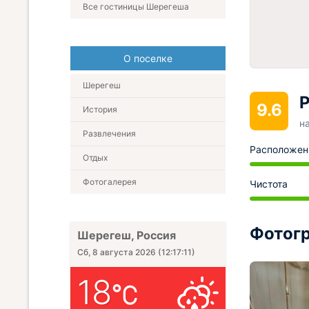
Все гостиницы Шерегеша
О поселке
Шерегеш
Р
9.6
История
н
Развлечения
Расположен
Отдых
Фотогалерея
Чистота
Фотогр
Шерегеш, Россия
Сб, 8 августа 2026
(
12:17:12
)
18