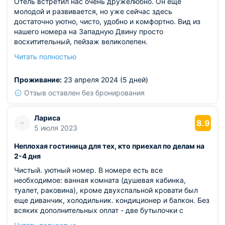
Отель встретил нас очень дружелюбно. Он еще
молодой и развивается, но уже сейчас здесь
достаточно уютно, чисто, удобно и комфортно. Вид из
нашего номера на Западную Двину просто
восхитительный, пейзаж великолепен.
Из недостатков: однако, есть несколько небольших
Читать полностью
замечаний. Было бы интереснее, если бы были
открытые балконы. Также немного неудобно с
Проживание:
23 апреля 2024 (5 дней)
питанием заказы принимают заранее, но хотелось бы
иметь возможность прийти и выбрать что-то на месте.
Отзыв оставлен без бронирования
Лариса
8.9
5 июля 2023
Неплохая гостиница для тех, кто приехал по делам на
2-4 дня
Чистый. уютный номер. В номере есть все
необходимое: ванная комната (душевая кабинка,
туалет, раковина), кроме двухспальной кровати был
еще диванчик, холодильник. кондиционер и балкон. Без
всяких дополнительных оплат - две бутылочки с
родниковой водой! По две розетки справа и слева от