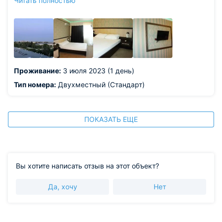
Читать полностью
кровати. Современная удобная мебель. На ресепшене
очень вежливые и отзывчивые специалисты.
Из недостатков: в ванной комнате, выход на балкон и
сам балкон - для худеньких посетителей. Было немного
тесно.
Проживание:
3 июля 2023 (1 день)
Тип номера:
Двухместный (Стандарт)
ПОКАЗАТЬ ЕЩЕ
Вы хотите написать отзыв на этот объект?
Да, хочу
Нет