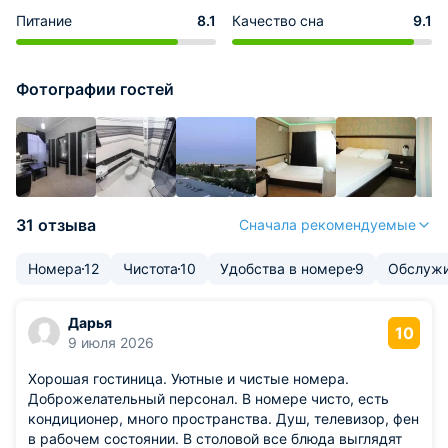
Питание
8.1
Качество сна
9.1
Фотографии гостей
31 отзыва
Сначала рекомендуемые
Номера
12
Чистота
10
Удобства в номере
9
Обслуж
Дарья
10
9 июля 2026
Хорошая гостиница. Уютные и чистые номера.
Доброжелательный персонал. В номере чисто, есть
кондиционер, много пространства. Душ, телевизор, фен
в рабочем состоянии. В столовой все блюда выглядят