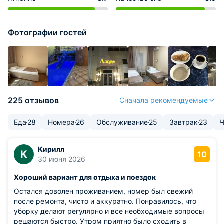
Фотографии гостей
225 отзывов
Сначала рекомендуемые
Еда
28
Номера
26
Обслуживание
25
Завтрак
23
Ч
Кирилл
К
10
30 июня 2026
Хороший вариант для отдыха и поездок
Остался доволен проживанием, номер был свежий
после ремонта, чисто и аккуратно. Понравилось, что
уборку делают регулярно и все необходимые вопросы
решаются быстро. Утром приятно было сходить в