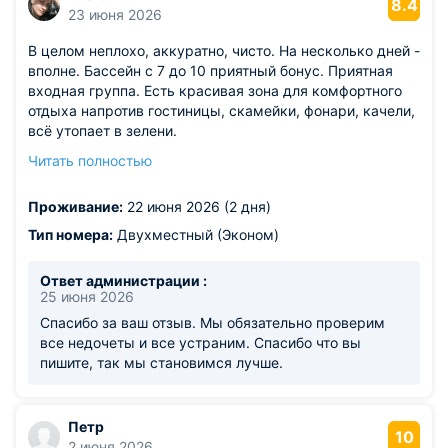
8.4
23 июня 2026
В целом неплохо, аккуратно, чисто. На несколько дней -
вполне. Бассейн с 7 до 10 приятный бонус. Приятная
входная группа. Есть красивая зона для комфортного
отдыха напротив гостиницы, скамейки, фонари, качели,
всё утопает в зелени.
Из недостатков: не понравились двери с доводчиками
Читать полностью
очень жёстким, требующие усилия, чтобы открыть
дверь. В душевой кабинет при купание стоит вода.
Проживание:
22 июня 2026 (2 дня)
Минус. Ну и пластиковые стаканчики для зубных
щеток, в кольцах для стаканов гигиенических, это
Тип номера:
Двухместный (Эконом)
видела конечно впервые. На потолке в номере одна
плитка просто лежит в дыре на потолке. В жару плохо
Ответ администрации :
без кондеров на этаже,душно. В номере есть.
25 июня 2026
Спасибо за ваш отзыв. Мы обязательно проверим
все недочеты и все устраним. Спасибо что вы
пишите, так мы становимся лучше.
Петр
10
2 июня 2026