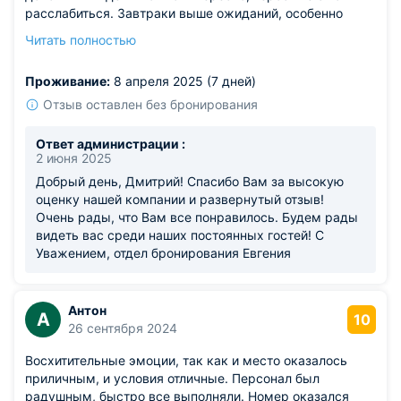
расслабиться. Завтраки выше ожиданий, особенно
порадовали свежая выпечка и сезонные фрукты.
Читать полностью
Внутренний дворик просто создан для вечерних
прогулок. Номера аккуратные, интерьер в тёплых
Проживание:
8 апреля 2025 (7 дней)
тонах, освещение мягкое. Прекрасный вариант для
выходных.
Отзыв оставлен без бронирования
Из недостатков: только указатели на территории не
везде очевидны.
Ответ администрации :
2 июня 2025
Добрый день, Дмитрий! Спасибо Вам за высокую
оценку нашей компании и развернутый отзыв!
Очень рады, что Вам все понравилось. Будем рады
видеть вас среди наших постоянных гостей! С
Уважением, отдел бронирования Евгения
Антон
А
10
26 сентября 2024
Восхитительные эмоции, так как и место оказалось
приличным, и условия отличные. Персонал был
радушным, быстро все выполняли. Номер оказался