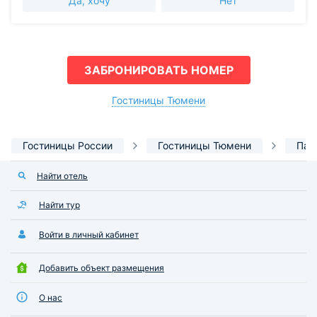
Да, хочу
Нет
ЗАБРОНИРОВАТЬ НОМЕР
Гостиницы Тюмени
Гостиницы России
Гостиницы Тюмени
Пар
Найти отель
Найти тур
Войти в личный кабинет
Добавить объект размещения
О нас