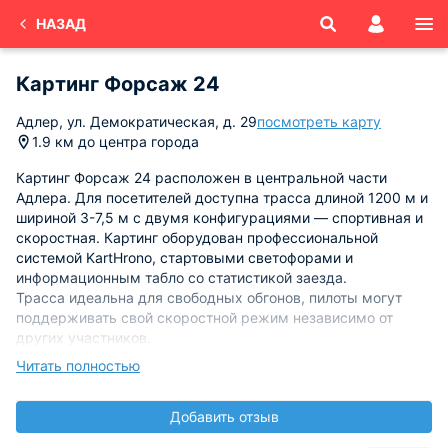
НАЗАД
Картинг Форсаж 24
Адлер, ул. Демократическая, д. 29
посмотреть карту
1.9 км до центра города
Картинг Форсаж 24 расположен в центральной части
Адлера. Для посетителей доступна трасса длиной 1200 м и
шириной 3-7,5 м с двумя конфигурациями — спортивная и
скоростная. Картинг оборудован профессиональной
системой KartHrono, стартовыми светофорами и
информационным табло со статистикой заезда.
Трасса идеальна для свободных обгонов, пилоты могут
поддерживать свой скоростной режим независимо от
других участников.
Читать полностью
Безопасность обеспечивают опытные инструкторы и
дополнительная экипировка. Для удобства посетителей
Добавить отзыв
предоставляется комфортная зона отдыха, где вы можете
провести праздник или корпоративное мероприятие. За