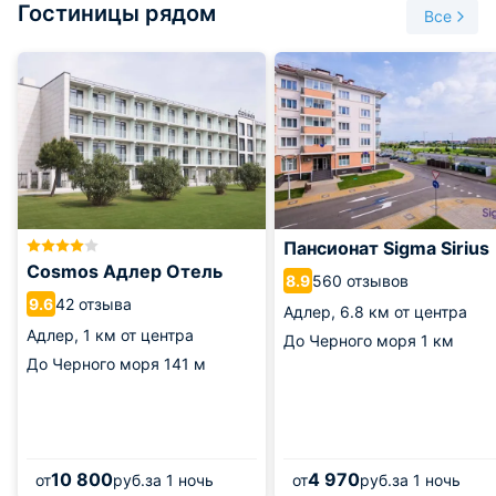
Гостиницы рядом
счет климат контроля, в помещении картинга всегда
Все
держится оптимальная температура 21°С.
Режим работы: ежедневно с 10:00 до 23:00.
Пансионат Sigma Sirius
Cosmos Адлер Отель
560 отзывов
8.9
42 отзыва
9.6
Адлер,
6.8 км от центра
Адлер,
1 км от центра
До Черного моря
1 км
До Черного моря
141 м
10 800
4 970
от
руб.
за 1 ночь
от
руб.
за 1 ночь