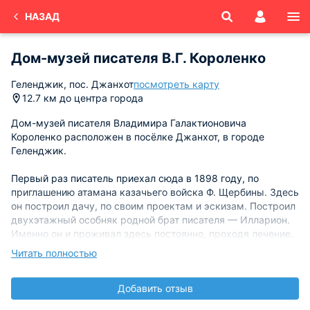
НАЗАД
Дом-музей писателя В.Г. Короленко
Геленджик, пос. Джанхот
посмотреть карту
12.7 км до центра города
Дом-музей писателя Владимира Галактионовича
Короленко расположен в посёлке Джанхот, в городе
Геленджик.
Первый раз писатель приехал сюда в 1898 году, по
приглашению атамана казачьего войска Ф. Щербины. Здесь
он построил дачу, по своим проектам и эскизам. Построил
двухэтажный особняк родной брат писателя — Илларион.
Именно он и проживал здесь постоянно, проходя лечение.
Короленко же часто приезжал сюда на отдых со всей
Читать полностью
семьёй.
Добавить отзыв
Именно это место и стало для писателя настоящим
вдохновением. Здесь он написал более четырёх сотен