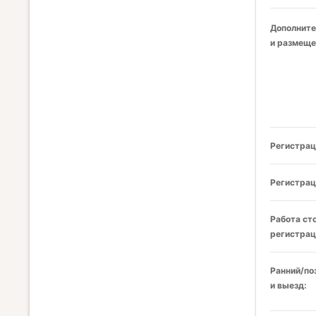
Дополните
и размеще
Регистрац
Регистрац
Работа ст
регистрац
Ранний/по
и выезд: