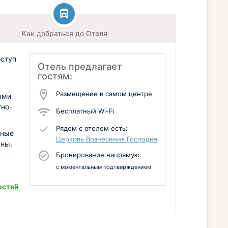
Как добраться до Отеля
оступ
Отель предлагает
гостям:
Размещение в самом центре
ыми
тно-
Бесплатный Wi-Fi
Рядом с отелем есть:
сные
Церковь Вознесения Господня
аны.
Бронирование напрямую
с моментальным подтверждением
остей