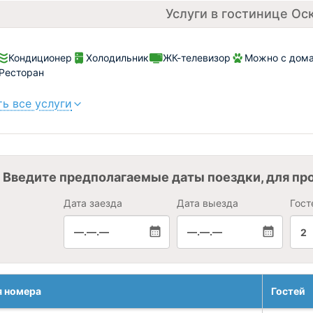
Услуги в гостинице Ос
Кондиционер
Холодильник
ЖК-телевизор
Можно с дома
 Ресторан
ь все услуги
Введите предполагаемые даты поездки, для пр
Дата заезда
Дата выезда
Гост
—.—.—
—.—.—
2
я номера
Гостей