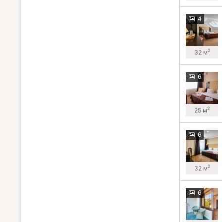
4
2
32 м
6
2
25 м
6
2
32 м
6