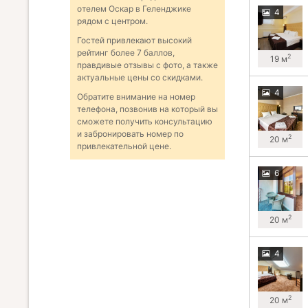
отелем Оскар в Геленджике
4
рядом с центром.
Гостей привлекают высокий
рейтинг более 7 баллов,
2
19 м
правдивые отзывы с фото, а также
актуальные цены со скидками.
4
Обратите внимание на номер
телефона, позвонив на который вы
сможете получить консультацию
и забронировать номер по
2
20 м
привлекательной цене.
6
2
20 м
4
2
20 м