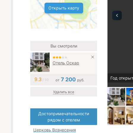
Открыть карту
Вы смотрели
Отель Оскар
Год открыт
9.3
7 200
/ 10
от
руб.
Удалить все
Достопримечательности
рядом с отелем
Церковь Вознесения