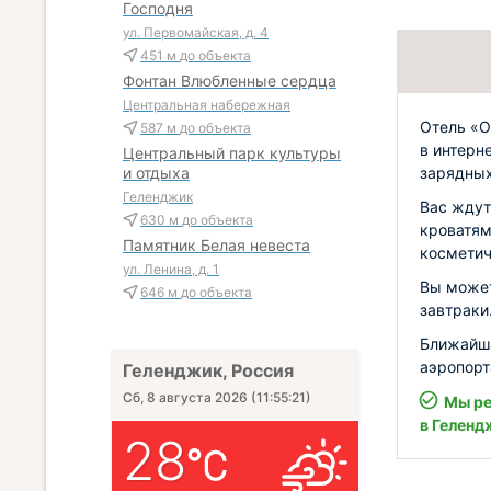
Господня
ул. Первомайская, д. 4
451 м
до объекта
Фонтан Влюбленные сердца
Центральная набережная
Отель «О
587 м
до объекта
в интерн
Центральный парк культуры
зарядных
и отдыха
Геленджик
Вас ждут
630 м
до объекта
кроватям
Памятник Белая невеста
космети
ул. Ленина, д. 1
Вы может
646 м
до объекта
завтраки
Ближайша
аэропорт
Геленджик, Россия
Сб, 8 августа 2026
(
11:55:23
)
Мы ре
в Геленд
28