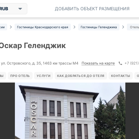
RUB
ДОБАВИТЬ ОБЪЕКТ РАЗМЕЩЕНИЯ
сии
Гостиницы Краснодарского края
Гостиницы Геленджика
Отел
Оскар Геленджик
Показать на карте
 ул. Островского, д. 35, 1463 км трассы М4
+7 (921
НЫ
ПРО ОТЕЛЬ
УСЛУГИ
КАК ДОБРАТЬСЯ ДО ОТЕЛЯ
КОНТАКТЫ
О