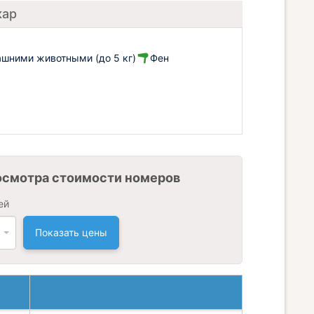
кар
шними животными (до 5 кг)
Фен
осмотра стоимости номеров
ей
Показать цены