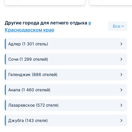
высоте хозяйка Юля очень
хороший человек все расскажет
подскажет приедем снова только
Другие города для летнего отдыха
в
сюда
Все
Краснодарском крае
Адлер
(1 301 отель)
Сочи
(1 299 отелей)
Геленджик
(886 отелей)
Анапа
(1 460 отелей)
Лазаревское
(572 отеля)
Джубга
(143 отеля)