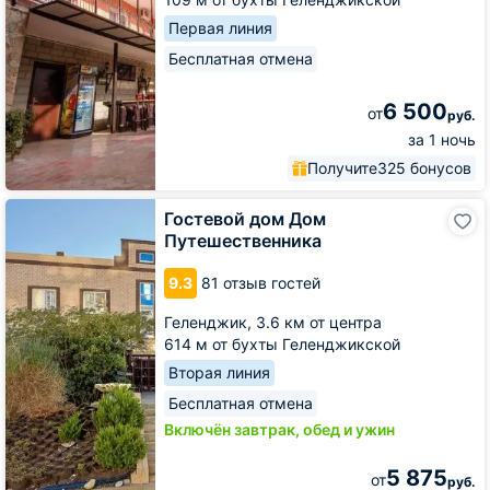
Первая линия
Бесплатная отмена
6 500
от
руб.
за 1 ночь
Получите
325 бонусов
Гостевой
Гостевой дом Дом
дом
Путешественника
Дом
Путешественника
9.3
81 отзыв гостей
Геленджик,
3.6 км от центра
614 м от бухты Геленджикской
Вторая линия
Бесплатная отмена
Включён завтрак, обед и ужин
5 875
от
руб.