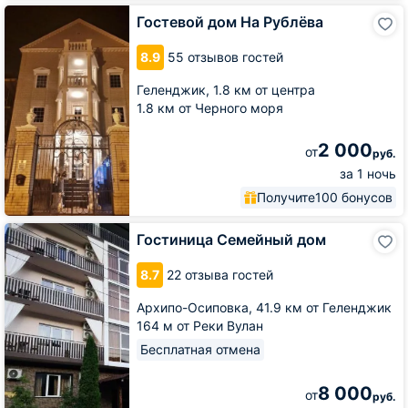
Гостевой
Гостевой дом На Рублёва
дом
На
8.9
55 отзывов гостей
Рублёва
Геленджик,
1.8 км от центра
1.8 км от Черного моря
2 000
от
руб.
за 1 ночь
Получите
100 бонусов
Гостиница
Гостиница Семейный дом
Семейный
дом
8.7
22 отзыва гостей
Архипо-Осиповка,
41.9 км от Геленджик
164 м от Реки Вулан
Бесплатная отмена
8 000
от
руб.