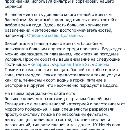
проживания, используя фильтры и сортировку нашего
сервиса!
В Геленджике есть довольно много отелей с крытым
бассейном. Курортный город рад видеть своих гостей в
любое время года. Здесь есть большое количество
развлечений и интересных достопримечательностей,
например:
Створный маяк
,
Дольмены
.
Зимой отели в Геленджике с крытым бассейном
пользуются большим спросом среди приезжих. Ведь здесь
можно наслаждаться плаванием, несмотря на погодные
условия. Просим обратить ваше внимание на следующие
гостиницы: «
Кипарис
», «
Красная Талка 2
», «
Орион
».
Помимо возможности посещать бассейн в любое время
года, гостям здесь также предоставляются такие услуги
как: спа, теннисный корт, водные горки, питание в
ресторане и другие, что несомненно порадуют каждого.
На нашем официальном сайте есть
большое количество гостиниц с крытым бассейном в
Геленджике с разной ценовой категорией и расстоянием от
морского побережья. Наши специалисты разработали
простую систему поиска по нескольким фильтрам:
диапазон цен, количество гостей, наличие питания и
развлечений, тип размещения и так далее. 101Hotels.com
поможет каждому подобрать наилучший вариант