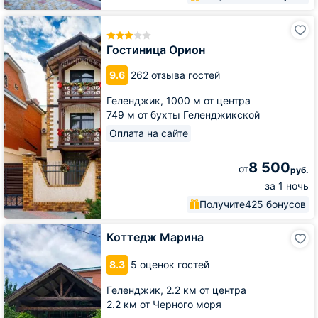
Гостиница
Орион
Гостиница Орион
9.6
262 отзыва гостей
Геленджик,
1000 м от центра
749 м от бухты Геленджикской
Оплата на сайте
8 500
от
руб.
за 1 ночь
Получите
425 бонусов
Коттедж
Коттедж Марина
Марина
8.3
5 оценок гостей
Геленджик,
2.2 км от центра
2.2 км от Черного моря