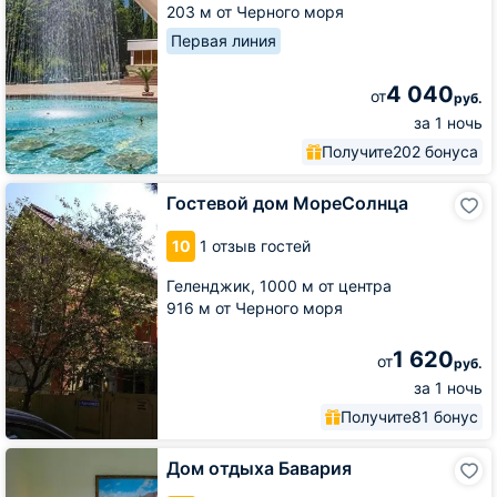
203 м от Черного моря
Первая линия
4 040
от
руб.
за 1 ночь
Получите
202 бонуса
Гостевой
Гостевой дом МореСолнца
дом
МореСолнца
10
1 отзыв гостей
Геленджик,
1000 м от центра
916 м от Черного моря
1 620
от
руб.
за 1 ночь
Получите
81 бонус
Дом
Дом отдыха Бавария
отдыха
Бавария