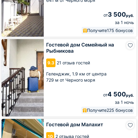
641 м от Черного моря
3 500
от
руб.
за 1 ночь
Получите
175 бонусов
Гостевой
Гостевой дом Семейный на
дом
Рыбникова
Семейный
на
9.3
21 отзыв гостей
Рыбникова
Геленджик,
1.9 км от центра
729 м от Черного моря
4 500
от
руб.
за 1 ночь
Получите
225 бонусов
Гостевой
Гостевой дом Малахит
дом
Малахит
10
2 отзыва гостей