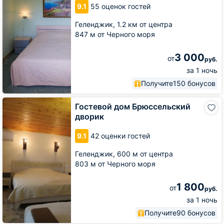
9.1
55 оценок гостей
Геленджик,
1.2 км от центра
847 м от Черного моря
3 000
от
руб.
за 1 ночь
Получите
150 бонусов
Гостевой
Гостевой дом Брюссельский
дом
дворик
Брюссельский
дворик
9.1
42 оценки гостей
Геленджик,
600 м от центра
803 м от Черного моря
1 800
от
руб.
за 1 ночь
Получите
90 бонусов