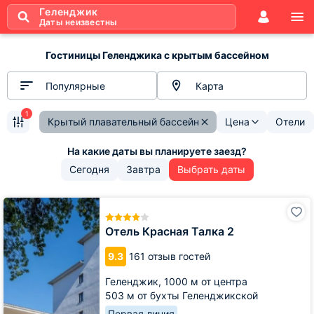
Геленджик
Даты неизвестны
Гостиницы Геленджика с крытым бассейном
Популярные
Карта
1
Крытый плавательный бассейн
Цена
Отели
Сегодня
Завтра
Выбрать даты
Отель
Красная
Талка
Отель Красная Талка 2
2
9.3
161 отзыв гостей
Геленджик,
1000 м от центра
503 м от бухты Геленджикской
Первая линия