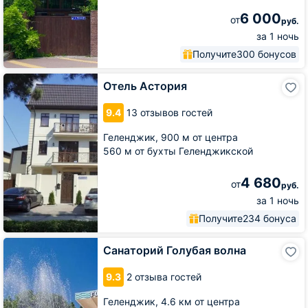
6 000
от
руб.
за 1 ночь
Получите
300 бонусов
Отель
Отель Астория
Астория
9.4
13 отзывов гостей
Геленджик,
900 м от центра
560 м от бухты Геленджикской
4 680
от
руб.
за 1 ночь
Получите
234 бонуса
Санаторий
Санаторий Голубая волна
Голубая
волна
9.3
2 отзыва гостей
Геленджик,
4.6 км от центра