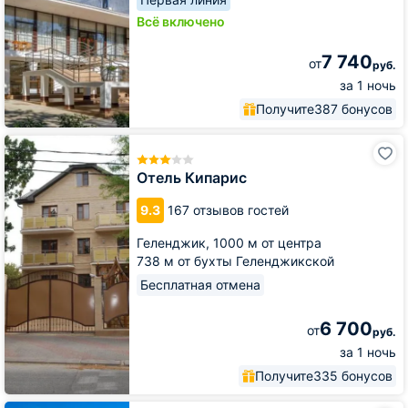
Всё включено
7 740
от
руб.
за 1 ночь
Получите
387 бонусов
Отель
Кипарис
Отель Кипарис
9.3
167 отзывов гостей
Геленджик,
1000 м от центра
738 м от бухты Геленджикской
Бесплатная отмена
6 700
от
руб.
за 1 ночь
Получите
335 бонусов