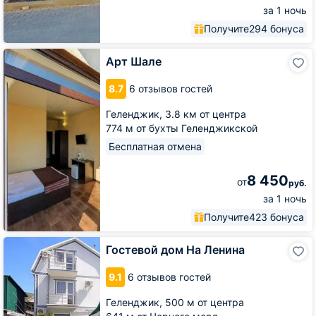
за 1 ночь
Получите
294 бонуса
Арт
Арт Шале
Шале
8.7
6 отзывов гостей
Геленджик,
3.8 км от центра
774 м от бухты Геленджикской
Бесплатная отмена
8 450
от
руб.
за 1 ночь
Получите
423 бонуса
Гостевой
Гостевой дом На Ленина
дом
На
9.1
6 отзывов гостей
Ленина
Геленджик,
500 м от центра