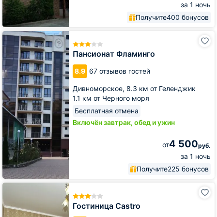
за 1 ночь
Получите
400 бонусов
Пансионат
Фламинго
Пансионат Фламинго
8.9
67 отзывов гостей
Дивноморское,
8.3 км от Геленджик
1.1 км от Черного моря
Бесплатная отмена
Включён завтрак, обед и ужин
4 500
от
руб.
за 1 ночь
Получите
225 бонусов
Гостиница
Castro
Гостиница Castro