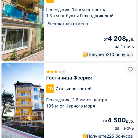
Геленджик,
1.5 км от центра
1.3 км от бухты Геленджикской
Бесплатная отмена
4 208
от
руб.
за 1 ночь
Получите
210 бонусов
Гостиница
Феерия
Гостиница Феерия
10
7 отзывов гостей
Геленджик,
2.6 км от центра
195 м от Черного моря
4 500
от
руб.
за 1 ночь
Получите
225 бонусов