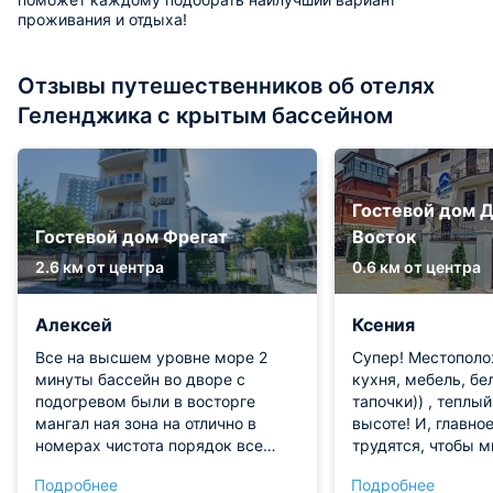
проживания и отдыха!
Отзывы путешественников об отелях
Геленджика с крытым бассейном
Гостевой дом 
Гостевой дом Фрегат
Восток
2.6 км от центра
0.6 км от центра
Алексей
Ксения
Все на высшем уровне море 2
Супер! Местополо
минуты бассейн во дворе с
кухня, мебель, бе
подогревом были в восторге
тапочки)) , теплый
мангал ная зона на отлично в
высоте! И, главно
номерах чистота порядок все
трудятся, чтобы м
классно вид с балкона очень
Анастасия, Захар
Подробнее
Подробнее
красивый все рядом сервис на