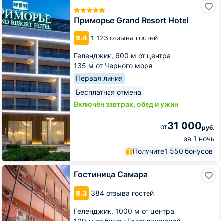
Приморье
Grand
Resort
Приморье Grand Resort Hotel
Hotel
9.4
1 123 отзыва гостей
Геленджик,
600 м от центра
135 м от Черного моря
Первая линия
Бесплатная отмена
Включён завтрак, обед и ужин
31 000
от
руб.
за 1 ночь
Получите
1 550 бонусов
Гостиница
Гостиница Самара
Самара
8.3
384 отзыва гостей
Геленджик,
1000 м от центра
109 м от бухты Геленджикской