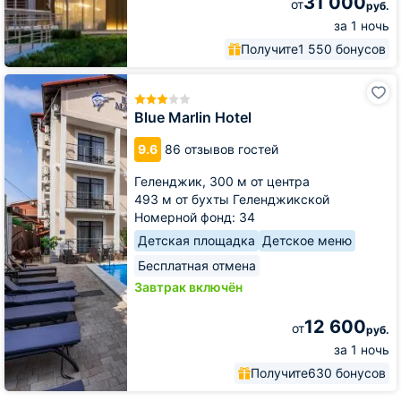
31 000
от
руб.
за 1 ночь
Получите
1 550 бонусов
Blue
Marlin
Hotel
Blue Marlin Hotel
9.6
86 отзывов гостей
Геленджик,
300 м от центра
493 м от бухты Геленджикской
Номерной фонд: 34
Детская площадка
Детское меню
Бесплатная отмена
Завтрак включён
12 600
от
руб.
за 1 ночь
Получите
630 бонусов