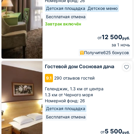
Номерной фонд: 26
Детская площадка
Детское меню
Бесплатная отмена
Завтрак включён
12 500
от
руб.
за 1 ночь
Получите
625 бонусов
Гостевой
Гостевой дом Сосновая дача
дом
Сосновая
9.1
290 отзывов гостей
дача
Геленджик,
1.3 км от центра
1.3 км от Черного моря
Номерной фонд: 26
Детская площадка
Бесплатная отмена
5 500
от
руб.