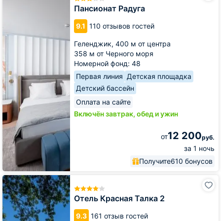
Пансионат Радуга
9.1
110 отзывов гостей
Геленджик,
400 м от центра
358 м от Черного моря
Номерной фонд: 48
Первая линия
Детская площадка
Детский бассейн
Оплата на сайте
Включён завтрак, обед и ужин
12 200
от
руб.
за 1 ночь
Получите
610 бонусов
Отель
Красная
Талка
Отель Красная Талка 2
2
9.3
161 отзыв гостей