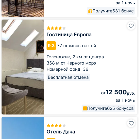
за 1 ночь
Получите
531 бонус
Гостиница
Европа
Гостиница Европа
9.3
77 отзывов гостей
Геленджик,
2 км от центра
368 м от Черного моря
Номерной фонд: 36
Бесплатная отмена
12 500
от
руб.
за 1 ночь
Получите
625 бонусов
Отель
Дача
Отель Дача