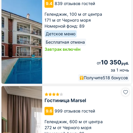
9.4
839 отзывов гостей
Геленджик,
100 м от центра
171 м от Черного моря
Номерной фонд: 89
Детское меню
Бесплатная отмена
Завтрак включён
10 350
от
руб.
за 1 ночь
Получите
518 бонусов
Гостиница
Marsel
Гостиница Marsel
9.6
999 отзывов гостей
Геленджик,
600 м от центра
272 м от Черного моря