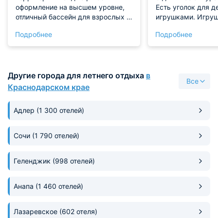
оформление на высшем уровне,
Есть уголок для д
отличный бассейн для взрослых и
игрушками. Игруш
детей. Для малышей
моют, это важно, 
Подробнее
Подробнее
предусмотрена игровая зона.
поток постоянно. 
Есть комфортные беседки с
кухня, мы там ка
мангалами и шезлонгами. Общее
утром варили и в
впечатление от зоны отдыха
бутербродами дел
Другие города для летнего отдыха
в
превосходное!
недалеко.
Все
Краснодарском крае
Адлер
(1 300 отелей)
Сочи
(1 790 отелей)
Геленджик
(998 отелей)
Анапа
(1 460 отелей)
Лазаревское
(602 отеля)