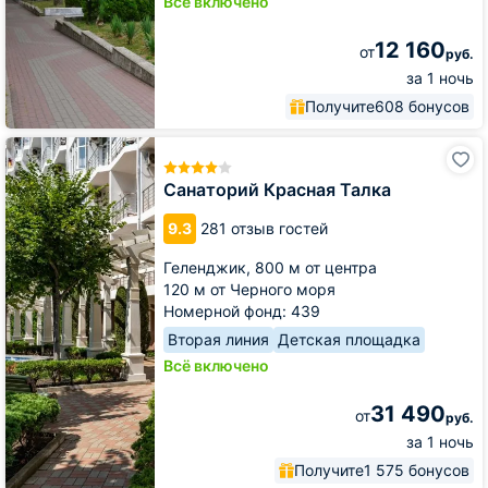
Всё включено
12 160
от
руб.
за 1 ночь
Получите
608 бонусов
Санаторий
Красная
Талка
Санаторий Красная Талка
9.3
281 отзыв гостей
Геленджик,
800 м от центра
120 м от Черного моря
Номерной фонд: 439
Вторая линия
Детская площадка
Всё включено
31 490
от
руб.
за 1 ночь
Получите
1 575 бонусов