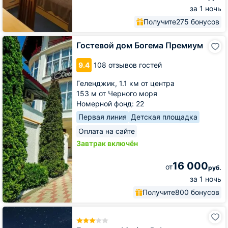
за 1 ночь
Получите
275 бонусов
Гостевой
Гостевой дом Богема Премиум
дом
Богема
9.4
108 отзывов гостей
Премиум
Геленджик,
1.1 км от центра
153 м от Черного моря
Номерной фонд: 22
Первая линия
Детская площадка
Оплата на сайте
Завтрак включён
16 000
от
руб.
за 1 ночь
Получите
800 бонусов
Гостиница
Marine