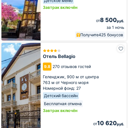
Детское меню
Завтрак включён
8 500
от
руб.
за 1 ночь
Получите
425 бонусов
Отель
Bellagio
Отель Bellagio
9.8
270 отзывов гостей
Геленджик,
900 м от центра
763 м от Черного моря
Номерной фонд: 27
Детский бассейн
Бесплатная отмена
Завтрак включён
10 620
от
руб.