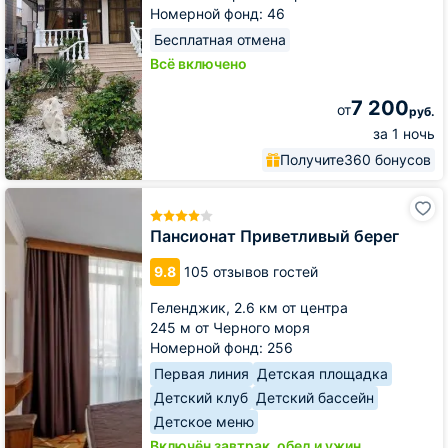
Номерной фонд: 46
Бесплатная отмена
Всё включено
7 200
от
руб.
за 1 ночь
Получите
360 бонусов
Пансионат
Приветливый
берег
Пансионат Приветливый берег
9.8
105 отзывов гостей
Геленджик,
2.6 км от центра
245 м от Черного моря
Номерной фонд: 256
Первая линия
Детская площадка
Детский клуб
Детский бассейн
Детское меню
Включён завтрак, обед и ужин