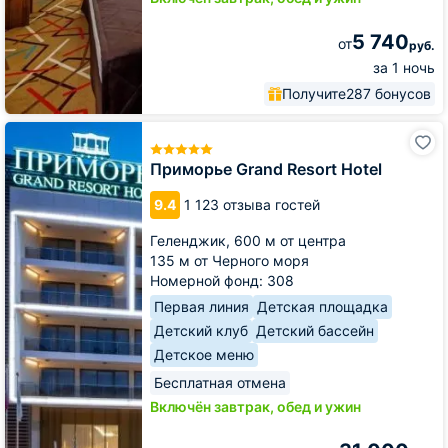
5 740
от
руб.
за 1 ночь
Получите
287 бонусов
Приморье
Grand
Resort
Приморье Grand Resort Hotel
Hotel
9.4
1 123 отзыва гостей
Геленджик,
600 м от центра
135 м от Черного моря
Номерной фонд: 308
Первая линия
Детская площадка
Детский клуб
Детский бассейн
Детское меню
Бесплатная отмена
Включён завтрак, обед и ужин