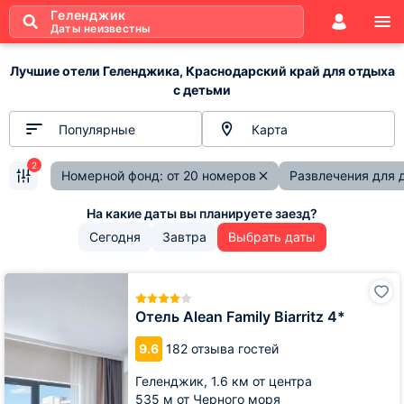
Геленджик
Даты неизвестны
Лучшие отели Геленджика, Краснодарский край для отдыха
с детьми
Популярные
Карта
2
Номерной фонд: от 20 номеров
Развлечения для 
Сегодня
Завтра
Выбрать даты
Отель
Alean
Family
Отель Alean Family Biarritz 4*
Biarritz
4*
9.6
182 отзыва гостей
Геленджик,
1.6 км от центра
535 м от Черного моря