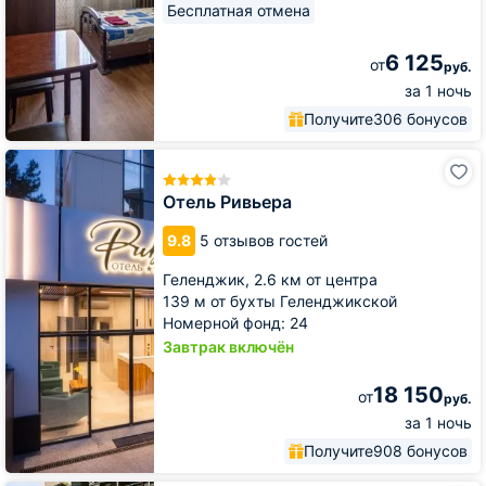
Бесплатная отмена
6 125
от
руб.
за 1 ночь
Получите
306 бонусов
Отель
Ривьера
Отель Ривьера
9.8
5 отзывов гостей
Геленджик,
2.6 км от центра
139 м от бухты Геленджикской
Номерной фонд: 24
Завтрак включён
18 150
от
руб.
за 1 ночь
Получите
908 бонусов