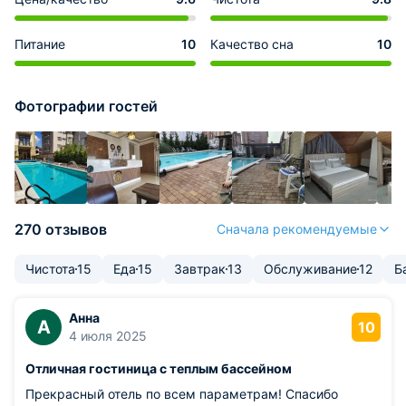
Питание
10
Качество сна
10
Фотографии гостей
270 отзывов
Сначала рекомендуемые
Чистота
15
Еда
15
Завтрак
13
Обслуживание
12
Б
Анна
А
10
4 июля 2025
Отличная гостиница с теплым бассейном
Прекрасный отель по всем параметрам! Спасибо