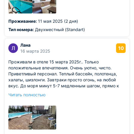
Проживание:
11 мая 2025 (2 дня)
Тип номера:
Двухместный (Standart)
Лана
10
16 марта 2025
Проживали в отеле 15 марта 2025г.. Только
положительные впечатления. Очень уютно, чисто.
Приветливый персонал. Теплый бассейн, полотенца,
халаты, шизлонги. Завтраки просто огонь, на любой
вкус. До моря минут 5-7 медленным шагом, прямо к
центру, около Пирса. Своя парковка, что тоже
Читать полностью
немаловажно. Лифт в отеле произвёл впечатление.
Очень рекомендую! Мы точно еще сюда вернемся!