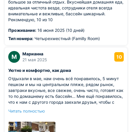
большое за отличный отдых. Вкуснейшая домашняя еда,
идеальная чистота везде, сотрудники отеля всегда
внимательные и вежливые, бассейн шикарный.
Рекомендую, 10 из 10
Проживание:
16 июня 2025 (10 дней)
Тип номера:
Четырехместный (Familly Room)
Марианна
М
10
21 мая 2025
Уютно и комфортно, как дома
Отдыхали в мае, нам очень всё понравилось, 5 минут
пешком и мы на центральном пляже, рядом рынок,
завтраки вкусные, все свежее, очень чисто, готовят как
то по домашнему есть бассейн... Мне ещё понравилось,
что к нам с другого города заехали друзья, чтобы с
нами повидаться, их спокойно пропустили,за это
Читать полностью
отдельное спасибо отелю, потому что не все отели так
делают... Нам очень все понравилось и если будем в
Геленджике, то однозначно этот отель
Из недостатков: такого нет