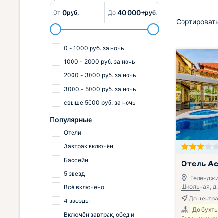
0
40 000+
От
руб.
До
руб.
Сортировать
0
-
1000
руб.
за ночь
1000
-
2000
руб.
за ночь
2000
-
3000
руб.
за ночь
3000
-
5000
руб.
за ночь
свыше
5000
руб.
за ночь
Популярные
Отели
Завтрак включён
Завтрак вклю
Бассейн
Отель Ас
5 звезд
Геленджик
Школьная, д.
Всё включено
До центра
4 звезды
До бухт
Включён завтрак, обед и