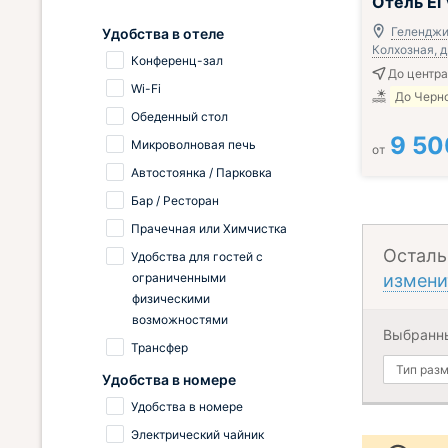
Отель El
Геленджик
Удобства в отеле
Колхозная, д
Конференц-зал
До центра
Wi-Fi
До Черно
Обеденный стол
9 50
Микроволновая печь
от
Автостоянка / Парковка
Бар / Ресторан
Прачечная или Химчистка
Осталь
Удобства для гостей с
ограниченными
измени
физическими
возможностями
Выбранн
Трансфер
Тип раз
Удобства в номере
Удобства в номере
Электрический чайник