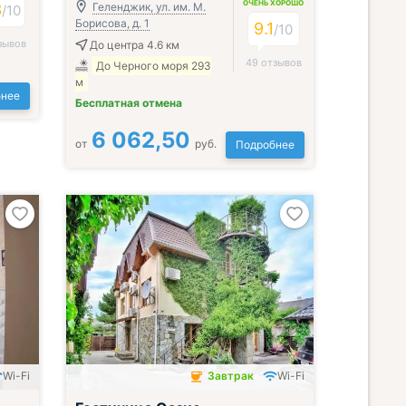
ОЧЕНЬ ХОРОШО
3
Геленджик, ул. им. М.
/
10
Борисова, д. 1
9.1
/
10
зывов
До центра 4.6 км
49 отзывов
До Черного моря 293
м
нее
Бесплатная отмена
6 062,50
от
руб.
Подробнее
Wi-Fi
Завтрак
Wi-Fi
Завтрак включён