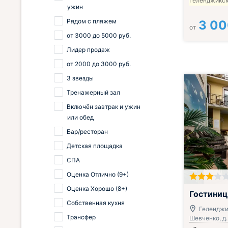
Геленджикск
ужин
Рядом с пляжем
3 0
от
от
3000
до
5000
руб.
Лидер продаж
от
2000
до
3000
руб.
3 звезды
Тренажерный зал
Включён завтрак и ужин
или обед
Бар/ресторан
Детская площадка
СПА
Оценка Отлично (9+)
Оценка Хорошо (8+)
Гостиниц
Собственная кухня
Геленджик
Трансфер
Шевченко, д.