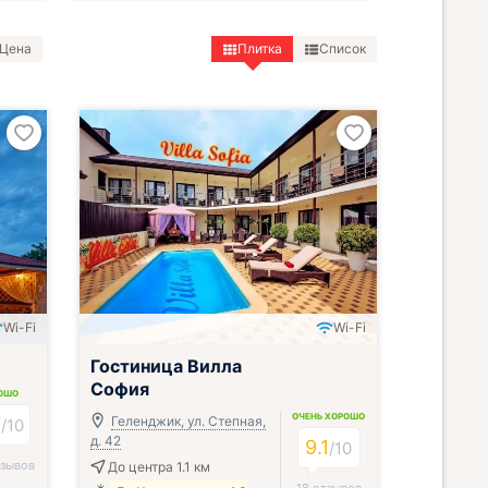
Цена
Плитка
Список
Wi-Fi
Wi-Fi
Гостиница Вилла
София
ОШО
ОЧЕНЬ ХОРОШО
7
Геленджик, ул. Степная,
/
10
д. 42
9.1
/
10
тзывов
До центра 1.1 км