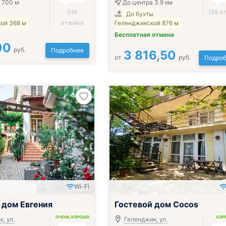
 700 м
До центра 3.9 км
246
139 о
ы
До бухты
ой 368 м
отзывов
Геленджикской 876 м
Бесплатная отмена
00
руб.
Подробнее
3 816,50
от
руб.
Подроб
Wi-Fi
 дом Евгения
Гостевой дом Cocos
ОЧЕНЬ ХОРОШО
ХОР
, ул.
Геленджик, ул.