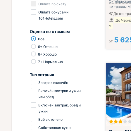
Октябрьская,
Оплата по счету
км трассы 
Оплата бонусами
До центра
101Hotels.com
До Черн
м
Оценка по отзывам
5 62
Все
от
9+ Отлично
8+ Хорошо
7+ Нормально
Тип питания
Завтрак включён
Включён завтрак и ужин
или обед
Включён завтрак, обед и
ужин
Всё включено
Собственная кухня