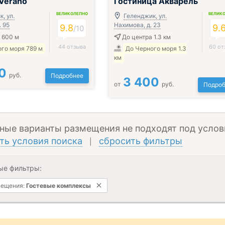
 Verano
Гостиница Акварель
ВЕЛИКОЛЕПНО
ВЕЛИК
, ул.
Геленджик, ул.
. 95
Нахимова, д. 23
9.8
9.
/
10
 600 м
До центра 1.3 км
44 отзыва
60 от
го моря 789 м
До Черного моря 1.3
км
0
руб.
Подробнее
3 400
от
руб.
Подроб
ные варианты размещения не подходят под услов
ть условия поиска
сбросить фильтры
|
ые фильтры:
мещения:
Гостевые комплексы