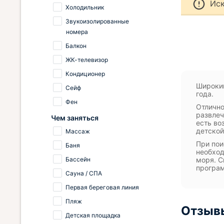
Иск
Холодильник
Звукоизолированные
номера
Балкон
ЖК-телевизор
Кондиционер
Широкий
Сейф
года.
Фен
Отлично
развлеч
Чем заняться
есть во
детской
Массаж
При пои
Баня
необход
Бассейн
моря. С
програм
Сауна / СПА
Первая береговая линия
Пляж
Отзывы
Детская площадка