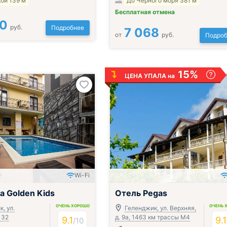
ой 139 м
До Черного моря 381 м
Бесплатная отмена
00
руб.
Подробнее
7 068
от
руб.
Подроб
15%
ЦЕНА УПАЛА на
Wi-Fi
;
а Golden Kids
Отель Pegas
ОЧЕНЬ ХОРОШО
ОЧЕНЬ 
, ул.
Геленджик, ул. Верхняя,
 32
д. 9а, 1463 км трассы М4
9.1
9.1
/
10