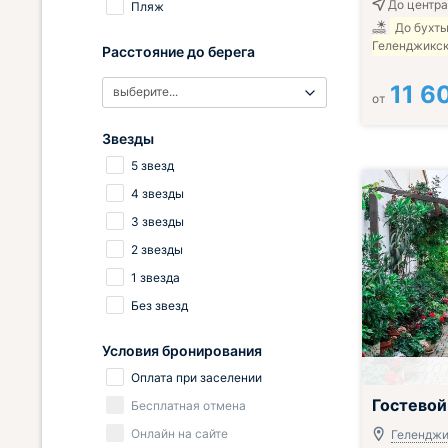
До центра
Пляж
До бухт
Геленджикск
Расстояние до берега
11 6
выберите...
от
Звезды
5 звезд
4 звезды
3 звезды
2 звезды
1 звезда
Без звезд
Условия бронирования
Оплата при заселении
Гостевой
Бесплатная отмена
Онлайн на сайте
Геленджик