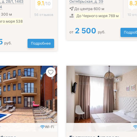
 д. 28/1, 1463
Октябрьская, д. 39
9.1
8.
/
10
М4
До центра 600 м
 300 м
56 отзывов
10 от
До Черного моря 769 м
ого моря 538
2 500
от
руб.
Подроб
5
руб.
Подробнее
Wi-Fi