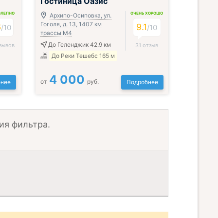
Гостиница Оазис
ОЛЕПНО
ОЧЕНЬ ХОРОШО
Архипо-Осиповка, ул.
Гоголя, д. 13, 1407 км
6
9.1
/
10
/
10
трассы М4
До Геленджик 42.9 км
зывов
31 отзыв
До Реки Тешебс 165 м
4 000
от
руб.
нее
Подробнее
ия фильтра.