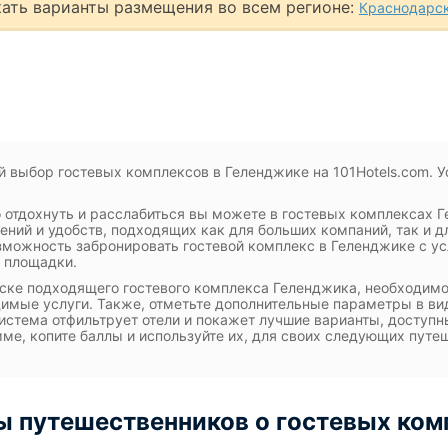
ать варианты размещения во всем регионе:
Краснодарск
 выбор гостевых комплексов в Геленджике на 101Hotels.com. У
 отдохнуть и расслабиться вы можете в гостевых комплексах 
ений и удобств, подходящих как для больших компаний, так и д
зможность забронировать гостевой комплекс в Геленджике с ус
 площадки.
ске подходящего гостевого комплекса Геленджика, необходимо 
имые услуги. Также, отметьте дополнительные параметры в вид
истема отфильтрует отели и покажет лучшие варианты, доступн
ме, копите баллы и используйте их, для своих следующих путе
 путешественников о гостевых ком