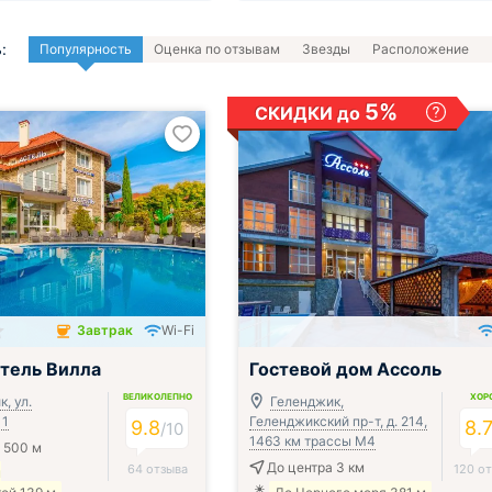
:
Популярность
Оценка по отзывам
Звезды
Расположение
5%
СКИДКИ до
Завтрак
Wi-Fi
чён
;
тель Вилла
Гостевой дом Ассоль
ВЕЛИКОЛЕПНО
ХОР
, ул.
Геленджик,
 1
Геленджикский пр-т, д. 214,
9.8
8.
/
10
1463 км трассы М4
 500 м
До центра 3 км
64 отзыва
120 о
ы