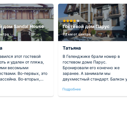
й дом Sandal House
Гостевой дом Парус
центра
7.2 км от центра
а
Татьяна
вился этот гостевой
В Геленджике брали номер в
оть и удален от пляжа,
гостевом доме Парус.
оими весомыми
Бронировали его конечно же
ствами. Во-первых, это
заранее. А занимали мы
ассейна. Во-вторых,
двухместный стандарт. Балкон 
номера и доступная
нас был свой и вид с него нас
Подробнее
 занимали семейной
очень радовал. В номере хорош
двоих со своей ванной
продумано пространство. И
. Душевая кабина
кровать удобно расположена, и
но на одного человека -
остальная мебель. Телевизор
е зайдешь. Кухня общая
прямо напротив кровати
 этаже есть. Хозяева
установлен. Бассейн во дворе
имательные и могут
есть, как и лежаки для загара.