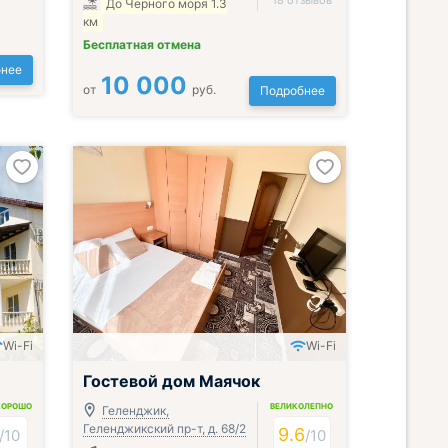
18 отзывов
До Черного моря 1.3
км
Бесплатная отмена
нее
10 000
от
руб.
Подробнее
Wi-Fi
Wi-Fi
Гостевой дом Маячок
ХОРОШО
ВЕЛИКОЛЕПНО
Геленджик,
Геленджикский пр-т, д. 68/2
9.6
/
10
/
10