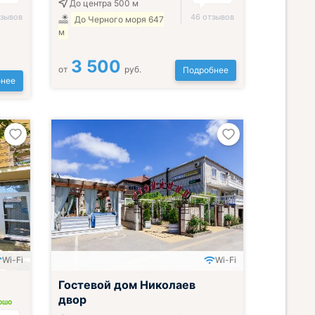
До центра 500 м
тзывов
46 отзывов
До Черного моря 647
м
3 500
от
руб.
Подробнее
нее
Wi-Fi
Wi-Fi
Гостевой дом Николаев
двор
ОШО