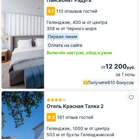
Пансионат Радуга
9.1
110 отзывов гостей
Геленджик,
400 м от центра
358 м от Черного моря
Первая линия
Оплата на сайте
Включён завтрак, обед и ужин
12 200
от
руб.
за 1 ночь
Получите
610 бонусов
Отель
Красная
Талка
Отель Красная Талка 2
2
9.3
161 отзыв гостей
Геленджик,
1000 м от центра
503 м от бухты Геленджикской