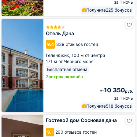
за 1 ночь
Получите
225 бонусов
Отель
Дача
Отель Дача
9.4
839 отзывов гостей
Геленджик,
100 м от центра
171 м от Черного моря
Бесплатная отмена
Завтрак включён
10 350
от
руб.
за 1 ночь
Получите
518 бонусов
Гостевой
Гостевой дом Сосновая дача
дом
Сосновая
9.1
290 отзывов гостей
дача