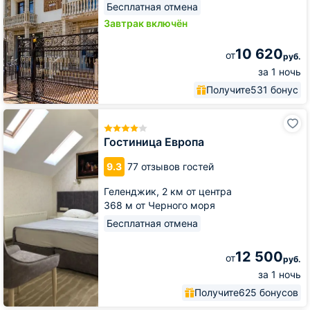
Бесплатная отмена
Завтрак включён
10 620
от
руб.
за 1 ночь
Получите
531 бонус
Гостиница
Европа
Гостиница Европа
9.3
77 отзывов гостей
Геленджик,
2 км от центра
368 м от Черного моря
Бесплатная отмена
12 500
от
руб.
за 1 ночь
Получите
625 бонусов