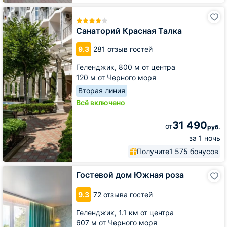
Санаторий
Красная
Талка
Санаторий Красная Талка
9.3
281 отзыв гостей
Геленджик,
800 м от центра
120 м от Черного моря
Вторая линия
Всё включено
31 490
от
руб.
за 1 ночь
Получите
1 575 бонусов
Гостевой
Гостевой дом Южная роза
дом
Южная
9.3
72 отзыва гостей
роза
Геленджик,
1.1 км от центра
607 м от Черного моря