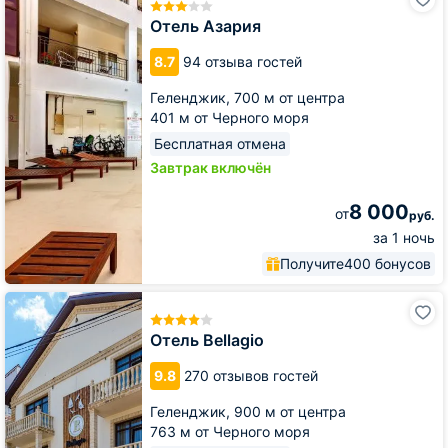
Азария
Отель Азария
8.7
94 отзыва гостей
Геленджик,
700 м от центра
401 м от Черного моря
Бесплатная отмена
Завтрак включён
8 000
от
руб.
за 1 ночь
Получите
400 бонусов
Отель
Bellagio
Отель Bellagio
9.8
270 отзывов гостей
Геленджик,
900 м от центра
763 м от Черного моря