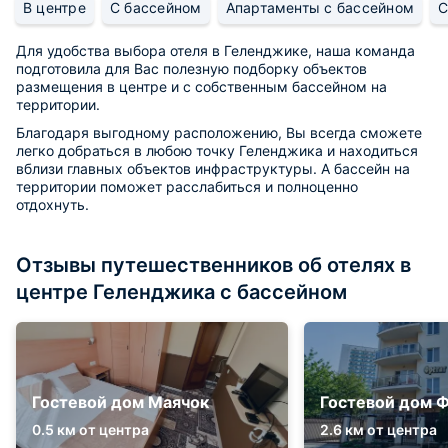
В центре
С бассейном
Апартаменты с бассейном
С
Для удобства выбора отеля в Геленджике, наша команда
подготовила для Вас полезную подборку объектов
размещения в центре и с собственным бассейном на
территории.
Благодаря выгодному расположению, Вы всегда сможете
легко добраться в любою точку Геленджика и находиться
вблизи главных объектов инфраструктуры. А бассейн на
территории поможет расслабиться и полноценно
отдохнуть.
Отзывы путешественников об отелях в
центре Геленджика с бассейном
Гостевой дом Маячок
Гостевой дом 
0.5 км от центра
2.6 км от центра