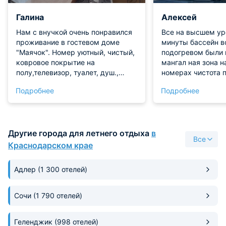
Галина
Алексей
Нам с внучкой очень понравился
Все на высшем ур
проживание в гостевом доме
минуты бассейн во дворе с
"Маячок". Номер уютный, чистый,
подогревом были 
ковровое покрытие на
мангал ная зона н
полу,телевизор, туалет, душ.,
номерах чистота 
большая кровать. Все чистенько.
классно вид с бал
Подробнее
Подробнее
Территория небольшая, но есть
красивый все ряд
кухня, бассейн. .До моря 15
высоте хозяйка Ю
минБольшое спасибо
хороший человек 
персоналу,Дарье и Александру,
подскажет приеде
Другие города для летнего отдыха
в
очень доброжелательные и
сюда
Все
приветливые, все показали,
Краснодарском крае
разъяснили, помогали.
Адлер
(1 300 отелей)
Сочи
(1 790 отелей)
Геленджик
(998 отелей)