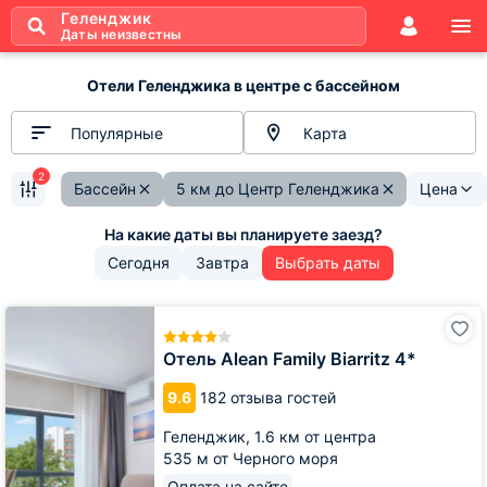
Геленджик
Даты неизвестны
Отели Геленджика в центре с бассейном
Популярные
Карта
2
Бассейн
5 км до Центр Геленджика
Цена
Сегодня
Завтра
Выбрать даты
Отель
Alean
Family
Отель Alean Family Biarritz 4*
Biarritz
4*
9.6
182 отзыва гостей
Геленджик,
1.6 км от центра
535 м от Черного моря
Оплата на сайте