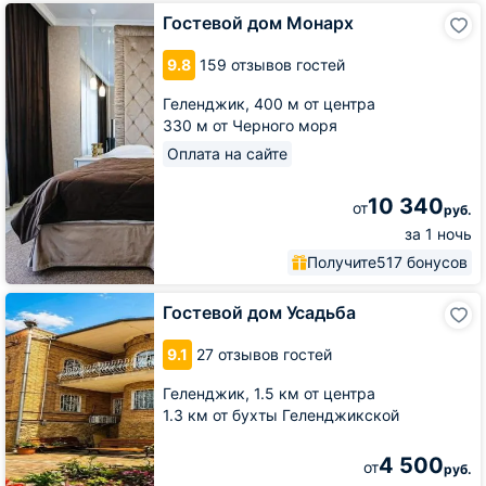
Гостевой
Гостевой дом Монарх
дом
Монарх
9.8
159 отзывов гостей
Геленджик,
400 м от центра
330 м от Черного моря
Оплата на сайте
10 340
от
руб.
за 1 ночь
Получите
517 бонусов
Гостевой
Гостевой дом Усадьба
дом
Усадьба
9.1
27 отзывов гостей
Геленджик,
1.5 км от центра
1.3 км от бухты Геленджикской
4 500
от
руб.