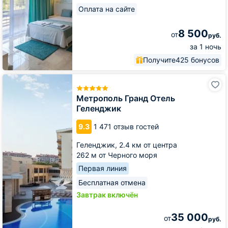
Оплата на сайте
8 500
от
руб.
за 1 ночь
Получите
425 бонусов
Метрополь
Гранд
Отель
Метрополь Гранд Отель
Геленджик
Геленджик
9.3
1 471 отзыв гостей
Геленджик,
2.4 км от центра
262 м от Черного моря
Первая линия
Бесплатная отмена
Завтрак включён
35 000
от
руб.