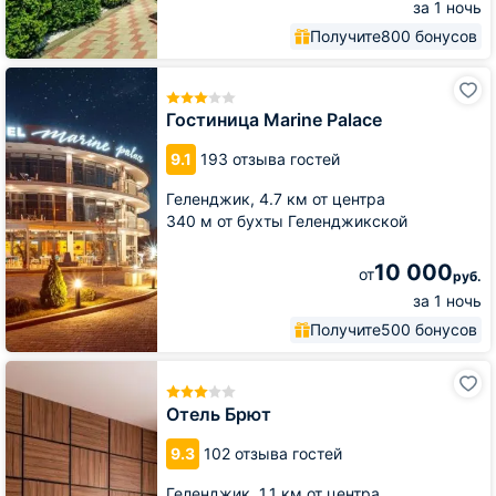
за 1 ночь
Получите
800 бонусов
Гостиница
Marine
Palace
Гостиница Marine Palace
9.1
193 отзыва гостей
Геленджик,
4.7 км от центра
340 м от бухты Геленджикской
10 000
от
руб.
за 1 ночь
Получите
500 бонусов
Отель
Брют
Отель Брют
9.3
102 отзыва гостей
Геленджик,
1.1 км от центра