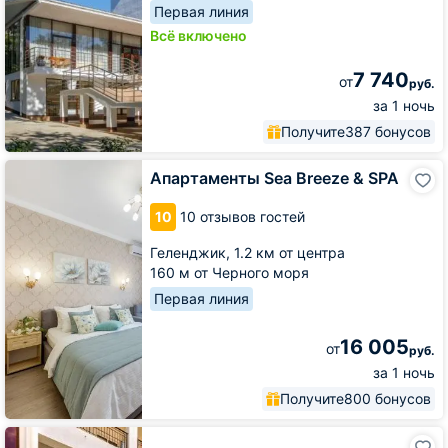
Первая линия
Всё включено
7 740
от
руб.
за 1 ночь
Получите
387 бонусов
Апартаменты
Апартаменты Sea Breeze & SPA
Sea
Breeze
10
10 отзывов гостей
&
SPA
Геленджик,
1.2 км от центра
160 м от Черного моря
Первая линия
16 005
от
руб.
за 1 ночь
Получите
800 бонусов
Отель