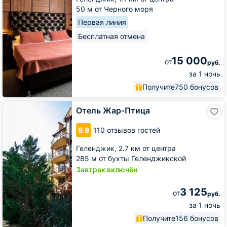
50 м от Черного моря
Первая линия
Бесплатная отмена
15 000
от
руб.
за 1 ночь
Получите
750 бонусов
Отель
Отель Жар-Птица
Жар-
Птица
9.8
110 отзывов гостей
Геленджик,
2.7 км от центра
285 м от бухты Геленджикской
Завтрак включён
3 125
от
руб.
за 1 ночь
Получите
156 бонусов