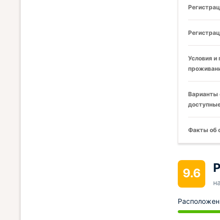
Регистрац
Регистрац
Условия и
проживани
Варианты 
доступные
Факты об 
Р
9.6
н
Расположен