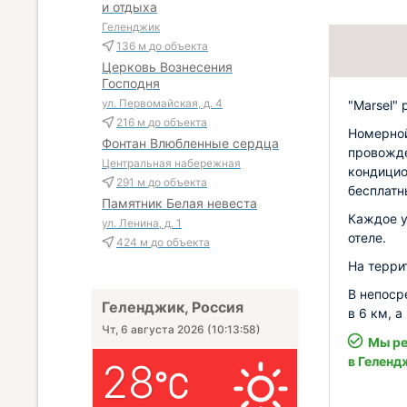
и отдыха
Геленджик
136 м
до объекта
Церковь Вознесения
Господня
ул. Первомайская, д. 4
"Marsel"
216 м
до объекта
Номерной
Фонтан Влюбленные сердца
провожде
Центральная набережная
кондицио
291 м
до объекта
бесплатн
Памятник Белая невеста
Каждое у
ул. Ленина, д. 1
отеле.
424 м
до объекта
На терри
В непоср
Геленджик, Россия
в 6 км, 
Чт, 6 августа 2026
(
10:13:59
)
Мы ре
в Геленд
28