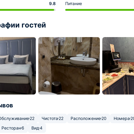
9.8
Питание
афии гостей
ывов
Обслуживание
22
Чистота
22
Расположение
20
Номера
2
Ресторан
6
Вид
4