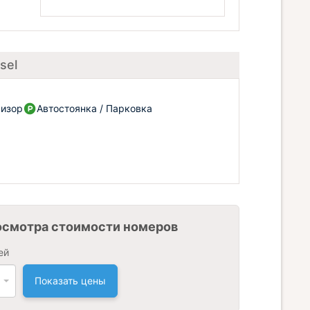
sel
визор
Автостоянка / Парковка
осмотра стоимости номеров
ей
Показать цены