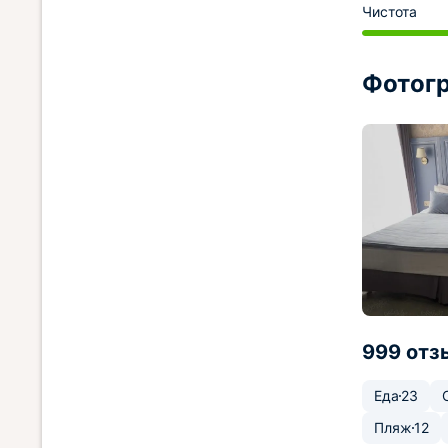
Чистота
Фотогр
999 отз
Еда
23
Пляж
12