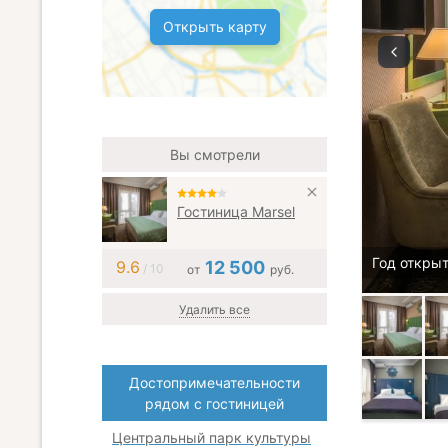
Открыть карту
Вы смотрели
Гостиница Marsel
Год открыт
9.6
12 500
/ 10
от
руб.
Удалить все
Достопримечательности
рядом с гостиницей
Центральный парк культуры