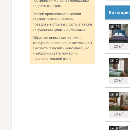
гостиницей Marsel в Геленджике
рядом с центром.
Категори
Гостей привлекают высокий
рейтинг более 7 баллов,
правдивые отзывы с фото, а также
16
актуальные цены со скидками.
Обратите внимание на номер
телефона, позвонив на который вы
2
20 м
сможете получить консультацию
и забронировать номер по
привлекательной цене.
7
2
20 м
9
2
30 м
9