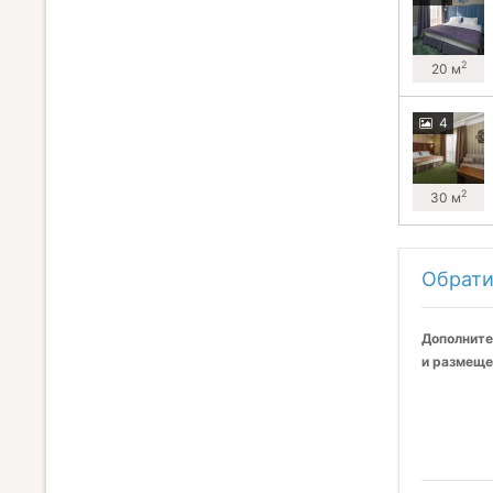
2
20 м
4
2
30 м
Обрати
Дополните
и размеще