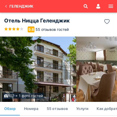
ГЕЛЕНДЖИК
Отель Ницца Геленджик
55 отзывов гостей
9.6
107 + 1 фото гостей
Обзор
Номера
55 отзывов
Услуги
Как добрат