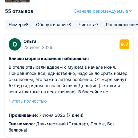
55 отзывов
Сначала рекомендуемые
Номера
8
Обслуживание
8
Чистота
7
Расположение
Ольга
О
9.7
23 июня 2026
Близко море и красивая набережная
В отеле отдыхали вдвоем с мужем в начале июня.
Понравилось все, единственно, надо было брать номер
с балконом, это важно летом особенно. От моря минут
5-7 идти, рядом песчаный пляж Дельфин (лежаки и
зонты платные на всех пляжах). В бассейне не
купались, море было уже теплое. Завтраки отличные,
Читать полностью
нам понравились больше, чем шведский стол, и все
вкусно. Девочки на ресепшен очень внимательные и
Проживание:
7 июня 2026 (7 дней)
вежливые, всегда помогут и подскажут, уборка
каждый день. Рекомендую однозначно, если еще
Тип номера:
Двухместный (Стандарт, Double, Без
приедем, остановимся там обязательно.
балкона)
Из недостатков: нет отрицательных эмоций