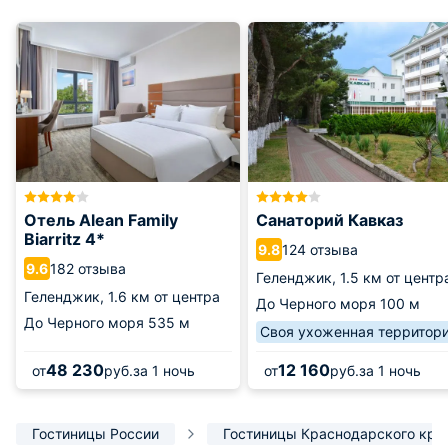
Отель Alean Family
Санаторий Кавказ
Biarritz 4*
124 отзыва
9.8
182 отзыва
9.6
Геленджик,
1.5 км от центр
Геленджик,
1.6 км от центра
До Черного моря
100 м
До Черного моря
535 м
Своя ухоженная территор
48 230
12 160
от
руб.
за 1 ночь
от
руб.
за 1 ночь
Гостиницы России
Гостиницы Краснодарского кра