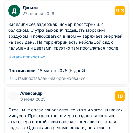
Даниил
Д
9.3
22 апреля 2026
Заселили без задержек, номер просторный, с
балконом. С утра выходил подышать морским
воздухом и полюбоваться видом — заряжает энергией
на весь день. На территории есть небольшой сад с
пальмами и цветами, приятно там прогуляться после
обеда. Пару раз обедали в ресторане отеля: порции
Читать полностью
щедрые, еда вкусная, особенно запомнились местные
салаты.
Проживание:
18 марта 2026 (5 дней)
Из недостатков: из того, что можно улучшить,
ассортимент в минибаре довольно скромный — только
Отзыв оставлен без бронирования
вода, газировка и пара снеков. Хотелось бы видеть ещё
фрукты или шоколадки.
Александр
10
3 июня 2025
Отель мне сразу понравился, то что я и хотел, ни каких
минусов. Пространство номера создано талантливо,
атмосфера спокойствия навевает желание остаться
надолго. Однозначно рекомендовано, негативных