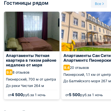
Гостиницы рядом
Все
Апартаменты Уютная
Апартаменты Сан Сити
квартира в тихом районе
Апартментс Пионерск
недалеко от моря
20 отзывов
9.4
8 отзывов
9.6
Пионерский,
1.1 км от цент
Пионерский,
700 м от центра
До Балтийского моря
267 м
До реки Чистая
264 м
4 500
5 500
от
руб.
за 1 ночь
от
руб.
за 1 ночь