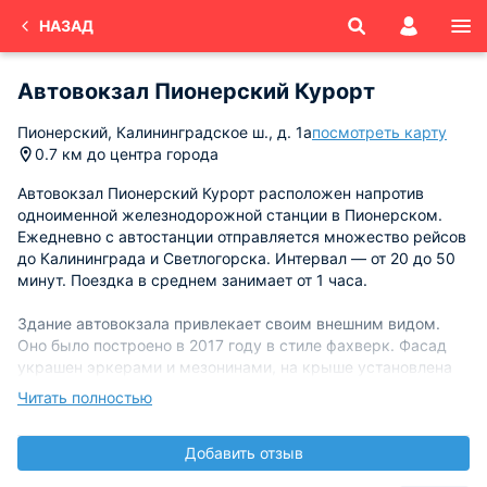
НАЗАД
Автовокзал Пионерский Курорт
Пионерский, Калининградское ш., д. 1а
посмотреть карту
0.7 км до центра города
Автовокзал Пионерский Курорт расположен напротив
одноименной железнодорожной станции в Пионерском.
Ежедневно с автостанции отправляется множество рейсов
до Калининграда и Светлогорска. Интервал — от 20 до 50
минут. Поездка в среднем занимает от 1 часа.
Здание автовокзала привлекает своим внешним видом.
Оно было построено в 2017 году в стиле фахверк. Фасад
украшен эркерами и мезонинами, на крыше установлена
башня с часами и флюгером в виде Георгия Победоносца.
Читать полностью
Автовокзал прекрасно вписывается в стиль курорта и
передает его незабываемую атмосферу.
Добавить отзыв