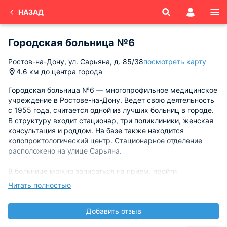
НАЗАД
Городская больница №6
Ростов-на-Дону, ул. Сарьяна, д. 85/38
посмотреть карту
4.6 км до центра города
Городская больница №6 — многопрофильное медицинское
учреждение в Ростове-на-Дону. Ведет свою деятельность
с 1955 года, считается одной из лучших больниц в городе.
В структуру входит стационар, три поликлиники, женская
консультация и роддом. На базе также находится
колопроктологический центр. Стационарное отделение
расположено на улице Сарьяна.
В больнице можно записаться на прием, пройти
диспансеризацию и вакцинацию. Работает множество
Читать полностью
отделений, оказывается современная медицинская
помощь практически по всем направлениям: хирургия,
Добавить отзыв
неврология, гинекология и тд.