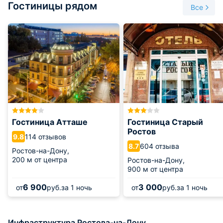
Гостиницы рядом
График работы: круглосуточно.
Все
Гостиница Атташе
Гостиница Старый
Ростов
114 отзывов
9.8
604 отзыва
8.7
Ростов-на-Дону,
200 м от центра
Ростов-на-Дону,
900 м от центра
6 900
3 000
от
руб.
за 1 ночь
от
руб.
за 1 ночь
Инфраструктура Ростова-на-Дону