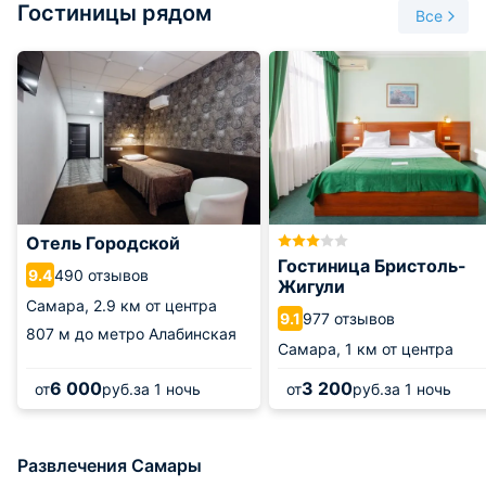
Гостиницы рядом
Все
Отель Городской
Гостиница Бристоль-
490 отзывов
9.4
Жигули
Самара,
2.9 км от центра
977 отзывов
9.1
807 м
до метро Алабинская
Самара,
1 км от центра
6 000
3 200
от
руб.
за 1 ночь
от
руб.
за 1 ночь
Развлечения Самары