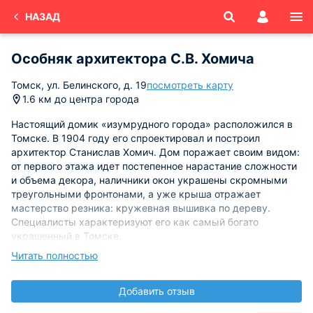
НАЗАД
Особняк архитектора С.В. Хомича
Томск, ул. Белинского, д. 19
посмотреть карту
1.6 км до центра города
Настоящий домик «изумрудного города» расположился в
Томске. В 1904 году его спроектировал и построил
архитектор Станислав Хомич. Дом поражает своим видом:
от первого этажа идет постепенное нарастание сложности
и объема декора, наличники окон украшены скромными
треугольными фронтонами, а уже крыша отражает
мастерство резника: кружевная вышивка по дереву.
Специалисты характеризуют его как самый богато
украшенный в Томске.
Читать полностью
В народе ходит легенда, что именно «Усадьба Хомича»
вдохновила А. Волкова на написание «Волшебников
Добавить отзыв
изумрудного города».