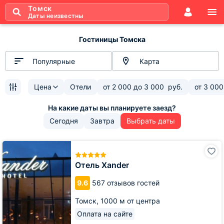
Томск
Даты неизвестны
Гостиницы Томска
Популярные
Карта
Цена
Отели
от
2 000
до
3 000
руб.
от
3 000
Сегодня
Завтра
Выбрать даты
Отель
Xander
Отель Xander
9.6
567 отзывов гостей
Томск,
1000 м от центра
Оплата на сайте