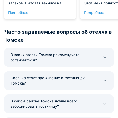
запахов. Бытовая техника на
Этот меня полнос
месте, вся рабочая и чистая.
Приятная цена, к
Подробнее
Подробнее
Проживанием остались
полностью оборуд
довольны!
в наличии. Интерн
работать было ко
Апартаменты рек
Часто задаваемые вопросы об отелях в
Томске
В каких отелях Томска рекомендуете
остановиться?
Сколько стоит проживание в гостиницах
Томска?
В каком районе Томска лучше всего
забронировать гостиницу?