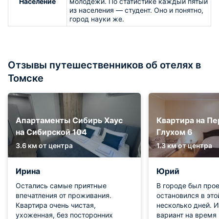
Население
молодежи. По статистике каждый пятый
из населения — студент. Оно и понятно,
город науки же.
Отзывы путешественников об отелях в
Томске
Апартаменты Сибирь Хаус
Квартира на Пе
на Сибирской 104
Глухом 6
3.6 км от центра
1.3 км от центра
Ирина
Юрий
Остались самые приятные
В городе был про
впечатления от проживания.
остановился в это
Квартира очень чистая,
несколько дней. 
ухоженная, без посторонних
вариант на время