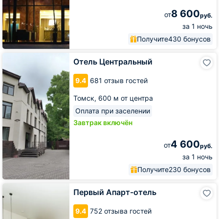
8 600
от
руб.
за 1 ночь
Получите
430 бонусов
Отель
Отель Центральный
Центральный
9.4
681 отзыв гостей
Томск,
600 м от центра
Оплата при заселении
Завтрак включён
4 600
от
руб.
за 1 ночь
Получите
230 бонусов
Первый
Первый Апарт-отель
Апарт-
отель
9.4
752 отзыва гостей