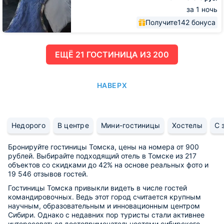
за 1 ночь
Получите
142 бонуса
ЕЩË 21 ГОСТИНИЦА ИЗ 200
НАВЕРХ
Недорого
В центре
Мини-гостиницы
Хостелы
С 
Бронируйте гостиницы Томска, цены на номера от 900
рублей. Выбирайте подходящий отель в Томске из 217
объектов со скидками до 42% на основе реальных фото и
19 546 отзывов гостей.
Гостиницы Томска привыкли видеть в числе гостей
командировочных. Ведь этот город считается крупным
научным, образовательным и инновационным центром
Сибири. Однако с недавних пор туристы стали активнее
интересоваться достопримечательностями сибирского