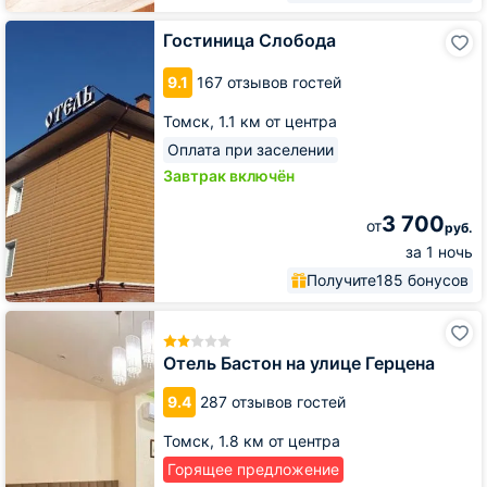
Гостиница
Гостиница Слобода
Слобода
9.1
167 отзывов гостей
Томск,
1.1 км от центра
Оплата при заселении
Завтрак включён
3 700
от
руб.
за 1 ночь
Получите
185 бонусов
Отель
Бастон
на
Отель Бастон на улице Герцена
улице
Герцена
9.4
287 отзывов гостей
Томск,
1.8 км от центра
Горящее предложение