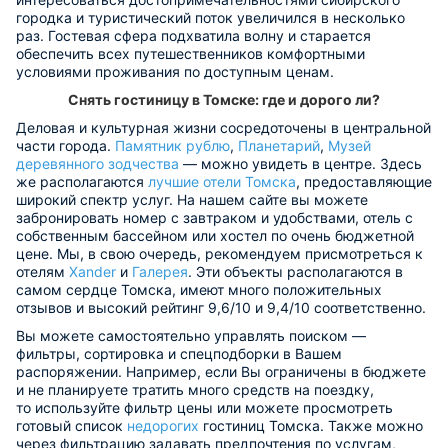
городка и туристический поток увеличился в несколько
раз. Гостевая сфера подхватила волну и старается
обеспечить всех путешественников комфортными
условиями проживания по доступным ценам.
Снять гостиницу в Томске: где и дорого ли?
Деловая и культурная жизни сосредоточены в центральной
части города.
Памятник рублю
,
Планетарий
,
Музей
деревянного зодчества
— можно увидеть в центре. Здесь
же располагаются
лучшие отели Томска
, предоставляющие
широкий спектр услуг. На нашем сайте вы можете
забронировать номер с завтраком и удобствами, отель с
собственным бассейном или хостел по очень бюджетной
цене. Мы, в свою очередь, рекомендуем присмотреться к
отелям
Xander
и
Галерея
. Эти объекты располагаются в
самом сердце Томска, имеют много положительных
отзывов и высокий рейтинг 9,6/10 и 9,4/10 соответственно.
Вы можете самостоятельно управлять поиском —
фильтры, сортировка и спецподборки в Вашем
распоряжении. Например, если Вы ограничены в бюджете
и не планируете тратить много средств на поездку,
то используйте фильтр цены или можете просмотреть
готовый список
недорогих
гостиниц Томска. Также можно
через фильтрацию задавать предпочтения по услугам,