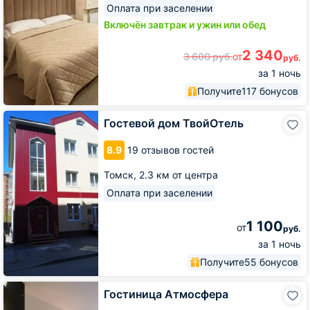
Оплата при заселении
Включён завтрак и ужин или обед
2 340
3 600
руб.
от
руб.
за 1 ночь
Получите
117 бонусов
Гостевой
Гостевой дом ТвойОтель
дом
ТвойОтель
8.9
19 отзывов гостей
Томск,
2.3 км от центра
Оплата при заселении
1 100
от
руб.
за 1 ночь
Получите
55 бонусов
Гостиница
Гостиница Атмосфера
Атмосфера