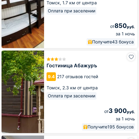
Томск,
1.7 км от центра
Оплата при заселении
850
от
руб.
за 1 ночь
Получите
43 бонуса
Гостиница
Абажуръ
Гостиница Абажуръ
9.4
217 отзывов гостей
Томск,
2.3 км от центра
Оплата при заселении
3 900
от
руб.
за 1 ночь
Получите
195 бонусов
Отель