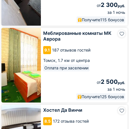
2 300
от
руб.
за 1 ночь
Получите
115 бонусов
Меблированные
Меблированные комнаты МК
комнаты
Аврора
МК
Аврора
9.1
187 отзывов гостей
Томск,
1.7 км от центра
Оплата при заселении
2 500
от
руб.
за 1 ночь
Получите
125 бонусов
Хостел
Хостел Да Винчи
Да
Винчи
8.5
172 отзыва гостей