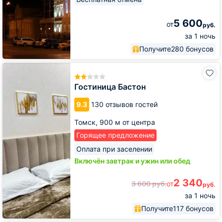
5 600
от
руб.
за 1 ночь
Получите
280 бонусов
Гостиница
Бастон
Гостиница Бастон
9.3
130 отзывов гостей
Томск,
900 м от центра
Горящее предложение
Оплата при заселении
Включён завтрак и ужин или обед
2 340
3 600
руб.
от
руб.
за 1 ночь
Получите
117 бонусов