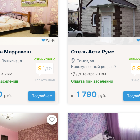
Wi-Fi
ца Марракеш
Отель Асти Румс
ОЧЕНЬ ХОРОШО
ОЧЕНЬ 
. Пушкина, д.
Томск, ул.
Новокузнечный ряд, д. 9
9.1
8.
/
10
 3.2 км
До центра 2.1 км
177 отзывов
364 о
заселении
Оплата при заселении
0
1 790
руб.
от
руб.
Подробнее
Подроб