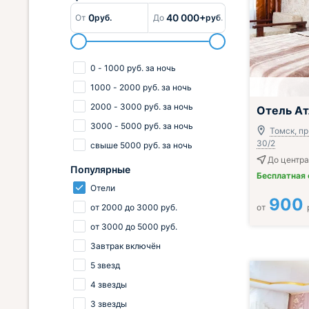
0
40 000+
От
руб.
До
руб.
0
-
1000
руб.
за ночь
1000
-
2000
руб.
за ночь
2000
-
3000
руб.
за ночь
Отель Ат
3000
-
5000
руб.
за ночь
Томск, пр
30/2
свыше
5000
руб.
за ночь
До центра
Популярные
Бесплатная
Отели
900
от
2000
до
3000
руб.
от
от
3000
до
5000
руб.
Завтрак включён
5 звезд
4 звезды
3 звезды