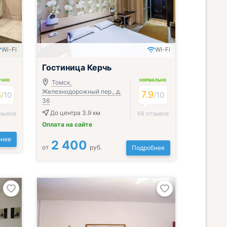
Wi-Fi
Wi-Fi
Гостиница Керчь
ИЧНО
НОРМАЛЬНО
Томск,
Железнодорожный пер., д.
3
7.9
/
10
/
10
36
До центра 3.9 км
тзывов
68 отзывов
Оплата на сайте
нее
2 400
от
руб.
Подробнее