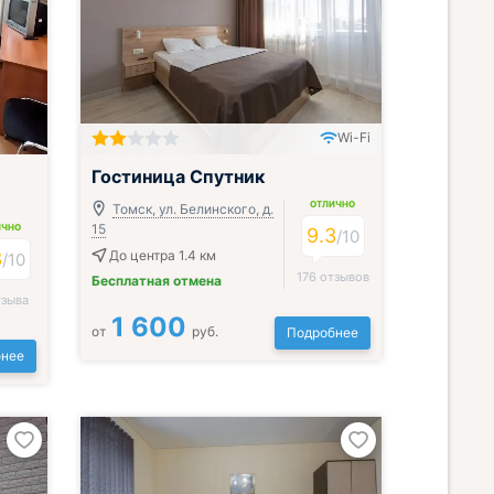
Wi-Fi
Гостиница Спутник
ОТЛИЧНО
Томск, ул. Белинского, д.
15
ИЧНО
9.3
/
10
3
До центра 1.4 км
/
10
176 отзывов
Бесплатная отмена
тзыва
1 600
от
руб.
Подробнее
нее