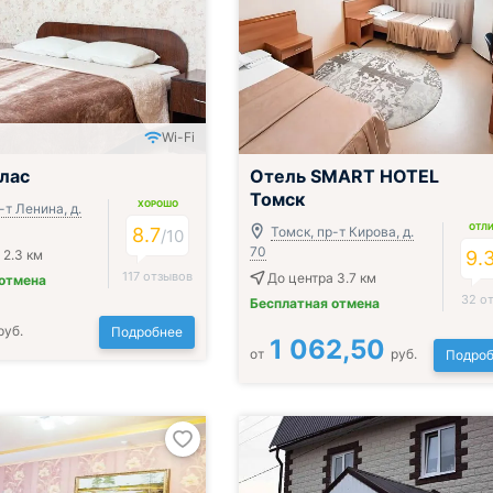
Wi-Fi
;
лас
Отель SMART HOTEL
Томск
ХОРОШО
-т Ленина, д.
ОТЛ
8.7
Томск, пр-т Кирова, д.
/
10
70
 2.3 км
9.
117 отзывов
До центра 3.7 км
 отмена
32 о
Бесплатная отмена
руб.
Подробнее
1 062,50
от
руб.
Подроб