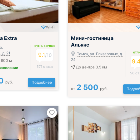
Wi-Fi
а Extra
Мини-гостиница
Альянс
ОЧЕНЬ ХОРОШО
р.
 д. 21
ОТЛ
9.1
Томск, ул. Елизаровых, д.
/
10
24
 900 м
9.
571 отзыв
До центра 3.5 км
заселении
56 от
0
руб.
Подробнее
2 500
от
руб.
Подроб