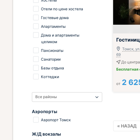
Хостелы
Отели по цене хостела
Гостевые дома
Апартаменты
Дома и апартаменты
Гостини
целиком
Томск, ул
Пансионаты
69
Санатории
До центра 
Базы отдыха
Бесплатная
Коттеджи
2 62
от
Все районы
Аэропорты
Аэропорт Томск
« НАЗАД
Ж/Д вокзалы