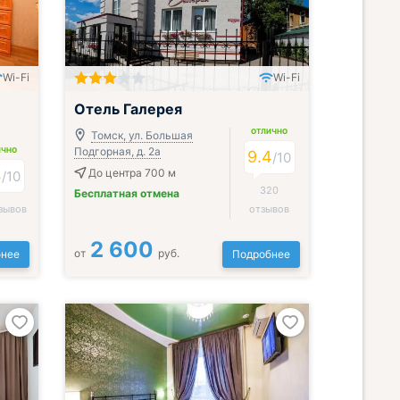
Wi-Fi
Wi-Fi
Отель Галерея
ОТЛИЧНО
Томск, ул. Большая
Подгорная, д. 2а
ИЧНО
9.4
/
10
4
До центра 700 м
/
10
320
Бесплатная отмена
зывов
отзывов
2 600
от
руб.
нее
Подробнее