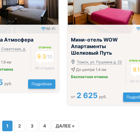
Wi-Fi
ца Атмосфера
Мини-отель WOW
Апартаменты
ОТЛИЧНО
. Советская, д.
Шелковый Путь
9.3
/
10
ОЧЕНЬ 
1.9 км
Томск, ул. Пушкина д. 22
98 отзывов
9.1
 отмена
До центра 1.4 км
Бесплатная отмена
5
50 от
руб.
Подробнее
2 625
от
руб.
Подроб
1
2
3
4
ДАЛЕЕ »