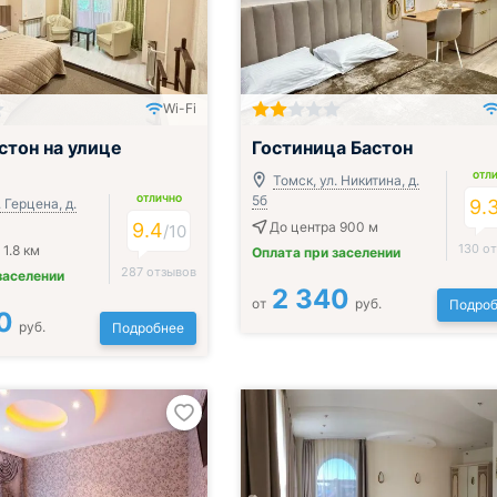
Wi-Fi
трак и ужин или обед
; Включён завтрак и ужин или обед
стон на улице
Гостиница Бастон
ОТЛ
Томск, ул. Никитина, д.
5б
ОТЛИЧНО
. Герцена, д.
9.
9.4
До центра 900 м
/
10
130 о
1.8 км
Оплата при заселении
287 отзывов
заселении
2 340
от
руб.
Подроб
0
руб.
Подробнее