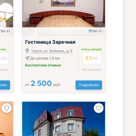
Wi-Fi
Wi-Fi
Включён завтрак, обед и ужин
Гостиница Заречная
ИЧНО
ОЧЕНЬ ХОРОШО
Томск, ул. Войкова, д. 9
4
9.1
/
10
/
10
До центра 1.4 км
Бесплатная отмена
тзыва
36 отзывов
2 500
от
руб.
нее
Подробнее