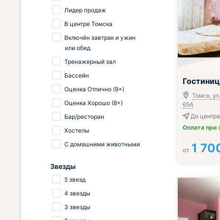
Лидер продаж
В центре Томска
Включён завтрак и ужин
или обед
Тренажерный зал
Бассейн
Гостини
Оценка Отлично (9+)
Томск, ул
Оценка Хорошо (8+)
65А
До центра
Бар/ресторан
Оплата при 
Хостелы
С домашними животными
1 70
от
Звезды
5 звезд
4 звезды
3 звезды