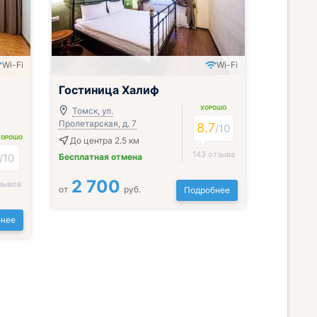
Wi-Fi
Wi-Fi
Гостиница Халиф
ХОРОШО
Томск, ул.
Пролетарская, д. 7
8.7
/
10
ХОРОШО
До центра 2.5 км
143 отзыва
/
10
Бесплатная отмена
2 700
зывов
от
руб.
Подробнее
нее