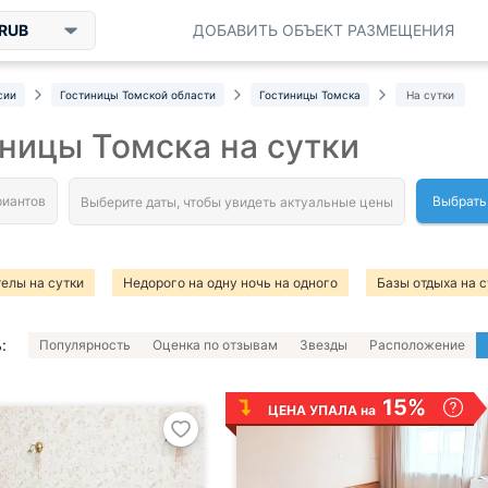
RUB
ДОБАВИТЬ ОБЪЕКТ РАЗМЕЩЕНИЯ
сии
Гостиницы Томской области
Гостиницы Томска
На сутки
ницы Томска на сутки
Выбрать
елы на сутки
Недорого на одну ночь на одного
Базы отдыха на с
ь квартиру посуточно в центре
:
Популярность
Оценка по отзывам
Звезды
Расположение
15%
ЦЕНА УПАЛА на