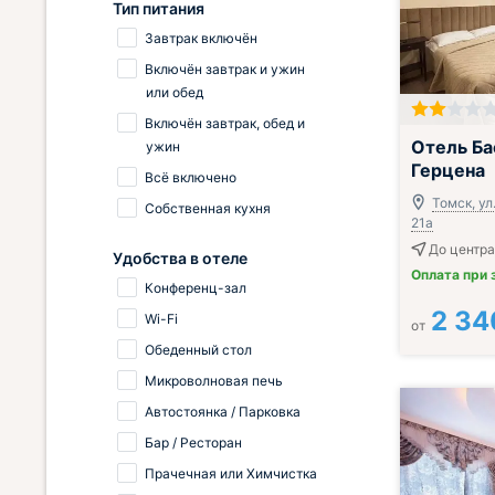
Тип питания
Завтрак включён
Включён завтрак и ужин
или обед
Включён завтрак, обед и
; Включён зав
Отель Ба
ужин
Герцена
Всё включено
Томск, ул
Собственная кухня
21а
До центра 
Удобства в отеле
Оплата при 
Конференц-зал
2 34
Wi-Fi
от
Обеденный стол
Микроволновая печь
Автостоянка / Парковка
Бар / Ресторан
Прачечная или Химчистка