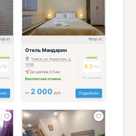
Wi-Fi
Wi-Fi
Отель Мандарин
ХОРОШО
ХОРОШО
Томск, ул. Киевская, д.
105б
9
8.5
/
10
/
10
До центра 2.5 км
тзыва
175 отзывов
Бесплатная отмена
2 000
от
руб.
нее
Подробнее