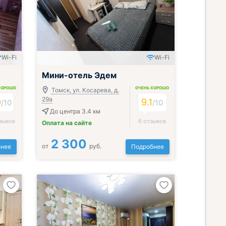
Wi-Fi
Wi-Fi
Включён завтрак и ужин или обед
Мини-отель Эдем
ХОРОШО
ОЧЕНЬ ХОРОШО
Томск, ул. Косарева, д.
29а
9
9.1
/
10
/
10
До центра 3.4 км
зывов
6 отзывов
Оплата на сайте
2 300
от
руб.
нее
Подробнее