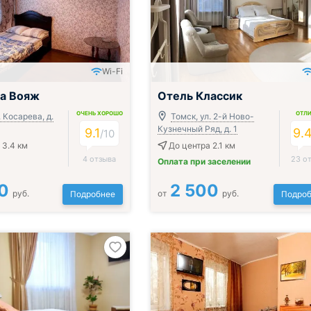
Wi-Fi
а Вояж
Отель Классик
ОЧЕНЬ ХОРОШО
ОТЛ
. Косарева, д.
Томск, ул. 2-й Ново-
Кузнечный Ряд, д. 1
9.1
9.
/
10
 3.4 км
До центра 2.1 км
4 отзыва
23 о
Оплата при заселении
0
2 500
руб.
от
руб.
Подробнее
Подроб