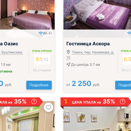
Wi-Fi
а Оазис
Гостиница Аскора
ОЧЕНЬ ХОРОШО
ОЧЕНЬ 
. Эуштинская,
Томск, пер. Нахимова, д.
10
9.1
8.
/
10
1.5 км
До центра 3.7 км
35 отзывов
50 от
 отмена
0
2 250
руб.
от
руб.
Подробнее
Подроб
35%
35%
АЛА на
ЦЕНА УПАЛА на