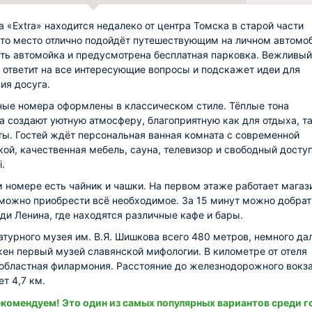
а «Extra» находится недалеко от центра Томска в старой части
Это место отлично подойдёт путешествующим на личном автомо
ть автомойка и предусмотрена бесплатная парковка. Вежливый
 ответит на все интересующие вопросы и подскажет идеи для
ия досуга.
ые номера оформлены в классическом стиле. Тёплые тона
а создают уютную атмосферу, благоприятную как для отдыха, та
ты. Гостей ждёт персональная ванная комната с современной
кой, качественная мебель, сауна, телевизор и свободный доступ
i.
 номере есть чайник и чашки. На первом этаже работает магази
можно приобрести всё необходимое. За 15 минут можно добрат
ди Ленина, где находятся различные кафе и бары.
атурного музея им. В.Я. Шишкова всего 480 метров, немного да
ен первый музей славянской мифологии. В километре от отеля
областная филармония. Расстояние до железнодорожного вокз
т 4,7 км.
комендуем! Это один из самых популярных вариантов среди г