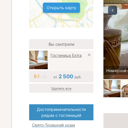
Открыть карту
Вы смотрели
Гостиница Extra
Номерной 
9.1
2 500
/ 10
от
руб.
Удалить все
Достопримечательности
рядом с гостиницей
Свято-Троицкий храм