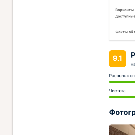
Варианты 
доступные
Факты об 
Р
9.1
н
Расположен
Чистота
Фотогр