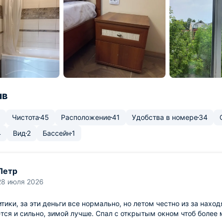
ыв
Чистота
45
Расположение
41
Удобства в номере
34
4
Вид
2
Бассейн
1
Петр
28 июля 2026
итики, за эти деньги все нормально, но летом честно из за нах
тся и сильно, зимой лучше. Спал с открытым окном чтоб более 