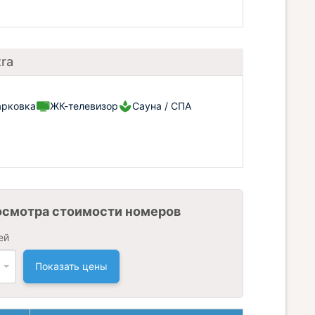
ra
арковка
ЖК-телевизор
Сауна / СПА
осмотра стоимости номеров
ей
Показать цены