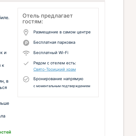
Отель предлагает
биле.
гостям:
Размещение в самом центре
Бесплатная парковка
к и
Бесплатный Wi-Fi
Рядом с отелем есть:
 к
Свято-Троицкий храм
Бронирование напрямую
н, в
с моментальным подтверждением
ься
льше
ала
остей