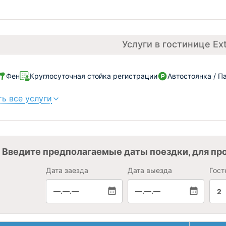
Услуги в гостинице Ext
Фен
Круглосуточная стойка регистрации
Автостоянка / П
ь все услуги
Введите предполагаемые даты поездки, для пр
Дата заезда
Дата выезда
Гост
—.—.—
—.—.—
2