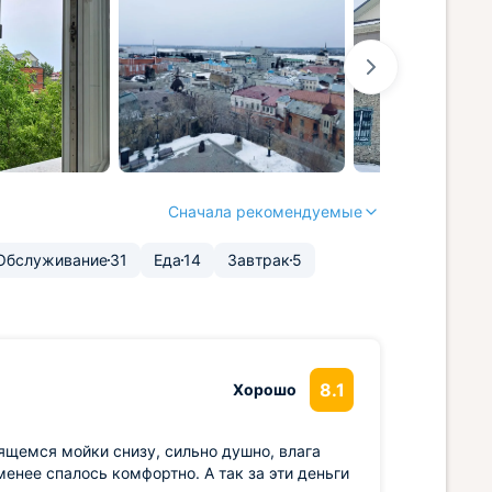
Сначала рекомендуемые
Обслуживание
31
Еда
14
Завтрак
5
8.1
Хорошо
одящемся мойки снизу, сильно душно, влага
менее спалось комфортно. А так за эти деньги