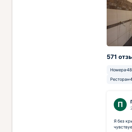
571 отз
Номера
48
Ресторан
П
Я без кр
чувствуе