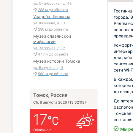
ул. Октябрьская, д. 43
288 м
до объекта
Гостиниц
Усадьба Шишкова
города. 
Рядом ес
ул. Шишкова, д. 10
персонал
296 м
до объекта
проведен
Музей славянской
мифологии
Комфортн
ул. Загорная, д. 12
интерьер
447 м
до объекта
для рабо
Музей истории Томска
сантехни
ул. Бакунина, д. 3
сети Wi-F
560 м
до объекта
В каждом
котором 
до площа
Томск, Россия
До литер
Сб, 8 августа 2026
(
13:32:09
)
располож
Томская 
17
составляе
Мы ре
Облачно с