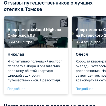
Отзывы путешественников о лучших
отелях в Томске
Апартаменты Good Night на
Апартаменты 
Сибирской 93
на Котовского 
3 км от центра
3 км от центра
Николай
Олеся
Я испытываю полнейший восторг
Хорошая квартира
от своего выбора и обязательно
очередь, хотелось
расскажу об этой квартире
расположение. На
широкой аудитории
самом центре, по
путешественников. Превосходные
транспортная сеть
стандарты сервиса и
Поблизости есть 
Подробнее
Подробнее
исключительный уровень
магазины и кафе.
комфорта делают это место
квартире очень ую
настоящей жемчужиной. Больше
что нужно для ко
всего меня тронуло ощущение
проживания: техн
Часто задаваемые вопросы о лучших