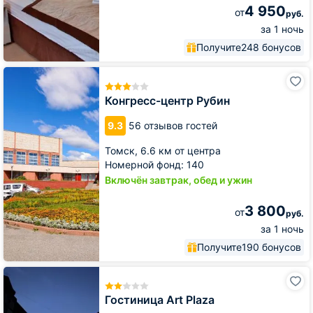
4 950
от
руб.
за 1 ночь
Получите
248 бонусов
Конгресс-
центр
Рубин
Конгресс-центр Рубин
9.3
56 отзывов гостей
Томск,
6.6 км от центра
Номерной фонд: 140
Включён завтрак, обед и ужин
3 800
от
руб.
за 1 ночь
Получите
190 бонусов
Гостиница
Art
Plaza
Гостиница Art Plaza