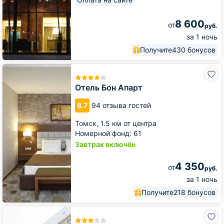
8 600
от
руб.
за 1 ночь
Получите
430 бонусов
Отель
Бон
Апарт
Отель Бон Апарт
8.7
94 отзыва гостей
Томск,
1.5 км от центра
Номерной фонд: 61
Завтрак включён
4 350
от
руб.
за 1 ночь
Получите
218 бонусов
Гостиница
Томск