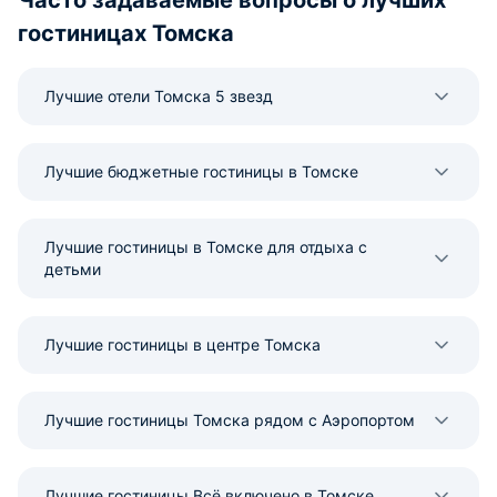
невероятного психологического
интернет, удобная
гостиницах Томска
спокойствия и гармонии, которое
Рекомендуем!
обычно можно найти только в
собственном доме.
Лучшие отели Томска 5 звезд
Восстановление энергии
происходит моментально
благодаря феноменально удобной
кровати с регулируемым
Лучшие бюджетные гостиницы в Томске
основанием и экологически
чистым наполнителям подушек.
Тишина здесь стоит звенящая и
Лучшие гостиницы в Томске для отдыха с
густая, надежно защищенная от
детьми
уличного трафика и
жизнедеятельности соседей по
подъезду.
Лучшие гостиницы в центре Томска
Лучшие гостиницы Томска рядом с Аэропортом
Лучшие гостиницы Всё включено в Томске