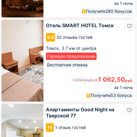
за 1 ночь
Получите
280 бонусов
Отель
Отель SMART HOTEL Томск
SMART
HOTEL
9.3
32 отзыва гостей
Томск
Томск,
3.7 км от центра
Горящее предложение
Бесплатная отмена
1 062,50
1 250
руб.
от
руб.
за 1 ночь
Получите
53 бонуса
Апартаменты
Апартаменты Good Night на
Good
Тверской 77
Night
на
10
1 отзыв гостей
Тверской
77