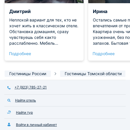
Дмитрий
Ирина
Неплохой вариант для тех, кто не
Остались самые 
хочет жить в классическом отеле.
впечатления от п
Обстановка домашняя, сразу
Квартира очень чи
чувствуешь себя както
ухоженная, без п
расслабленно. Мебель
запахов. Бытовая 
современная, ничего не
месте, вся рабоча
Подробнее
Подробнее
разваливается. Окна плотные,
Проживанием ост
уличный шум почти не слышен,
довольны!
спится хорошо.
Гостиницы России
Гостиницы Томской области
+7 (923) 785-27-21
Найти отель
Найти тур
Войти в личный кабинет