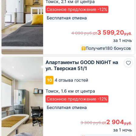
Томск,
2.1 км от центра
Сезонное предложение -12%
Бесплатная отмена
3 599,20
4 090
руб.
от
руб.
за 1 ночь
Получите
180 бонусов
Апартаменты
Апартаменты GOOD NIGHT на
GOOD
ул. Тверская 51/1
NIGHT
на
10
4 отзыва гостей
ул.
Тверская
Томск,
1.6 км от центра
51/1
Сезонное предложение -12%
Бесплатная отмена
2 904
3 300
руб.
от
руб.
за 1 ночь