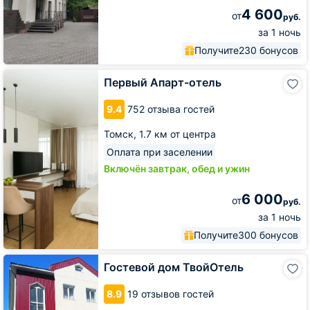
4 600
от
руб.
за 1 ночь
Получите
230 бонусов
Первый
Первый Апарт-отель
Апарт-
отель
9.4
752 отзыва гостей
Томск,
1.7 км от центра
Оплата при заселении
Включён завтрак, обед и ужин
6 000
от
руб.
за 1 ночь
Получите
300 бонусов
Гостевой
Гостевой дом ТвойОтель
дом
ТвойОтель
8.9
19 отзывов гостей