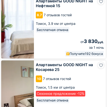
Апартаменты GOOD NIGHT на
GOOD
Нефтяной 15
NIGHT
на
8.7
7 отзывов гостей
Нефтяной
15
Томск,
3.9 км от центра
Бесплатная отмена
3 830
от
руб.
за 1 ночь
Получите
192 бонуса
Апартаменты
Апартаменты GOOD NIGHT на
GOOD
Косарева 25
NIGHT
на
10
7 отзывов гостей
Косарева
25
Томск,
1.5 км от центра
Сезонное предложение -12%
Бесплатная отмена