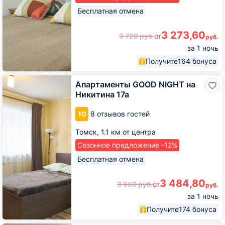
Бесплатная отмена
3 273,60
3 720
руб.
от
руб.
за 1 ночь
Получите
164 бонуса
Апартаменты
Апартаменты GOOD NIGHT на
GOOD
Никитина 17а
NIGHT
на
10
8 отзывов гостей
Никитина
17а
Томск,
1.1 км от центра
Сезонное предложение -12%
Бесплатная отмена
3 484,80
3 960
руб.
от
руб.
за 1 ночь
Получите
174 бонуса