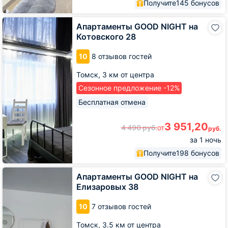
Получите
145 бонусов
Апартаменты
Апартаменты GOOD NIGHT на
GOOD
Котовского 28
NIGHT
на
10
8 отзывов гостей
Котовского
28
Томск,
3 км от центра
Сезонное предложение -12%
Бесплатная отмена
3 951,20
4 490
руб.
от
руб.
за 1 ночь
Получите
198 бонусов
Апартаменты
Апартаменты GOOD NIGHT на
GOOD
Елизаровых 38
NIGHT
на
10
7 отзывов гостей
Елизаровых
38
Томск,
3.5 км от центра