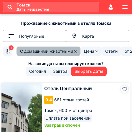
Томск
Даты неизвестны
Проживание с животными в отелях Томска
Популярные
Карта
1
С домашними животными
Цена
Отели
от
Сегодня
Завтра
Выбрать даты
Отель
Отель Центральный
Центральный
9.4
681 отзыв гостей
Томск,
600 м от центра
Оплата при заселении
Завтрак включён