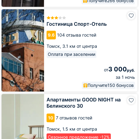
Получите
266 бонусов
Гостиница
Спорт-
Отель
Гостиница Спорт-Отель
9.6
104 отзыва гостей
Томск,
3.1 км от центра
Оплата при заселении
3 000
от
руб.
за 1 ночь
Получите
150 бонусов
Апартаменты
Апартаменты GOOD NIGHT на
GOOD
Белинского 30
NIGHT
на
10
7 отзывов гостей
Белинского
30
Томск,
1.5 км от центра
Сезонное предложение -12%