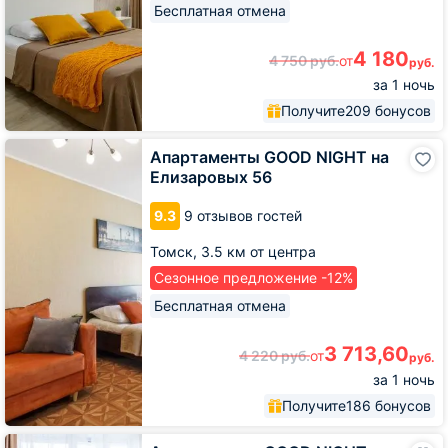
Бесплатная отмена
4 180
4 750
руб.
от
руб.
за 1 ночь
Получите
209 бонусов
Апартаменты
Апартаменты GOOD NIGHT на
GOOD
Елизаровых 56
NIGHT
на
9.3
9 отзывов гостей
Елизаровых
56
Томск,
3.5 км от центра
Сезонное предложение -12%
Бесплатная отмена
3 713,60
4 220
руб.
от
руб.
за 1 ночь
Получите
186 бонусов
Апартаменты