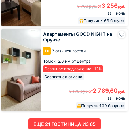
3 256
3 700
руб.
от
руб.
за 1 ночь
Получите
163 бонуса
Апартаменты
Апартаменты GOOD NIGHT на
GOOD
Фрунзе
NIGHT
на
10
7 отзывов гостей
Фрунзе
Томск,
2.6 км от центра
Сезонное предложение -12%
Бесплатная отмена
2 789,60
3 170
руб.
от
руб.
за 1 ночь
Получите
139 бонусов
ЕЩË 21 ГОСТИНИЦА ИЗ 65