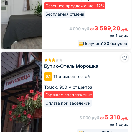
Сезонное предложение -12%
Бесплатная отмена
3 599,20
4 090
руб.
от
руб.
за 1 ночь
Получите
180 бонусов
Бутик-
Отель
Морошка
Бутик-Отель Морошка
9.1
11 отзывов гостей
Томск,
900 м от центра
Горящее предложение
Оплата при заселении
5 310
5 900
руб.
от
руб.
за 1 ночь