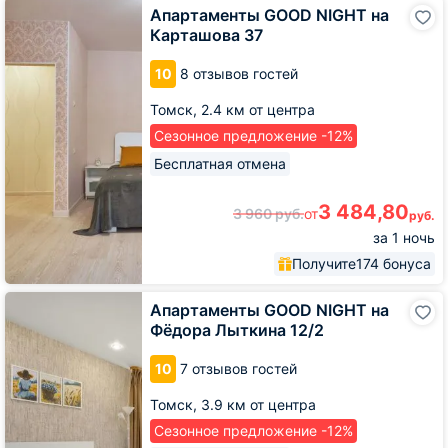
Апартаменты
Апартаменты GOOD NIGHT на
GOOD
Карташова 37
NIGHT
на
10
8 отзывов гостей
Карташова
37
Томск,
2.4 км от центра
Сезонное предложение -12%
Бесплатная отмена
3 484,80
3 960
руб.
от
руб.
за 1 ночь
Получите
174 бонуса
Апартаменты
Апартаменты GOOD NIGHT на
GOOD
Фёдора Лыткина 12/2
NIGHT
на
10
7 отзывов гостей
Фёдора
Лыткина
Томск,
3.9 км от центра
12/2
Сезонное предложение -12%