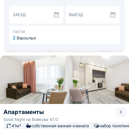
машина, душевая кабина, комплект белоснежных
полотенец и средства для гигиены.
Стильная кухня укомплектована необходимой техникой
ЗАЕЗД
ВЫЕЗД
для самостоятельного приготовления еды, в том числе
есть духовой шкаф с вытяжкой, чайник, СВЧ-печь и
различная посуда.
На досуге можно прогуляться до памятника
ГОСТИ
деревянного зодчества, Купеческого сквера, берёзовой
2
Взрослых
рощи «Каштак», которые находятся поблизости.
Расстояние до железнодорожного вокзала — 3,5 км, а
до аэропорта — 20,9 км.
Апартаменты
Good Night на Войкова 47/2
41м²
собственная ванная комната
набор полотен