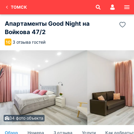
ТОМСК
Апартаменты Good Night на
Войкова 47/2
3 отзыва гостей
10
34 фото объекта
Обзор
Номера
3 отзыва
Услуги
Как добратьс