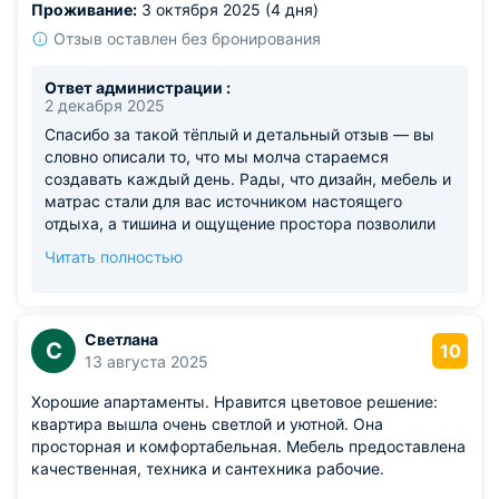
Проживание:
3 октября 2025 (4 дня)
Отзыв оставлен без бронирования
Ответ администрации :
2 декабря 2025
Спасибо за такой тёплый и детальный отзыв — вы
словно описали то, что мы молча стараемся
создавать каждый день. Рады, что дизайн, мебель и
матрас стали для вас источником настоящего
отдыха, а тишина и ощущение простора позволили
полностью расслабиться. Будем и дальше держать
Читать полностью
этот уровень — чтобы каждый гость просыпался с
лёгкостью, а комната действительно чувствовалась
как дом. Спасибо, что рекомендуете — это значит
больше всего. С уважением, Команда «Good Night»
Светлана
С
10
13 августа 2025
Хорошие апартаменты. Нравится цветовое решение:
квартира вышла очень светлой и уютной. Она
просторная и комфортабельная. Мебель предоставлена
качественная, техника и сантехника рабочие.