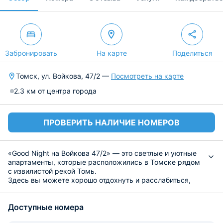
Забронировать
На карте
Поделиться
Томск, ул. Войкова, 47/2 —
Посмотреть на карте
2.3 км от центра города
ПРОВЕРИТЬ НАЛИЧИЕ НОМЕРОВ
«Good Night на Войкова 47/2» — это светлые и уютные
апартаменты, которые расположились в Томске рядом
с извилистой рекой Томь.
Здесь вы можете хорошо отдохнуть и расслабиться,
поскольку имеются большая двуспальная кровать с
мягким изголовьем, раскладной диван, затемненные
Доступные номера
шторы, прикроватные светильники, просторная лоджия
с панорамными окнами. В санузле — стиральная