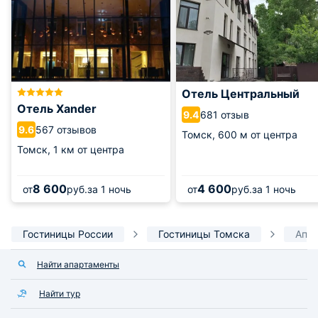
Отель Центральный
Отель Xander
681 отзыв
9.4
567 отзывов
9.6
Томск,
600 м от центра
Томск,
1 км от центра
8 600
4 600
от
руб.
за 1 ночь
от
руб.
за 1 ночь
Гостиницы России
Гостиницы Томска
Апар
Найти апартаменты
Найти тур