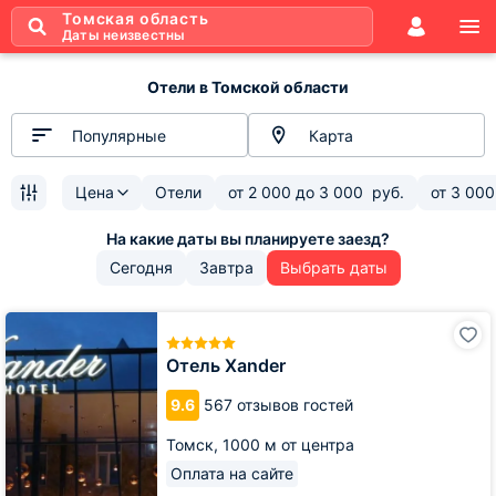
Томская область
Даты неизвестны
Отели в Томской области
Популярные
Карта
Цена
Отели
от
2 000
до
3 000
руб.
от
3 000
Сегодня
Завтра
Выбрать даты
Отель
Xander
Отель Xander
9.6
567 отзывов гостей
Томск,
1000 м от центра
Оплата на сайте