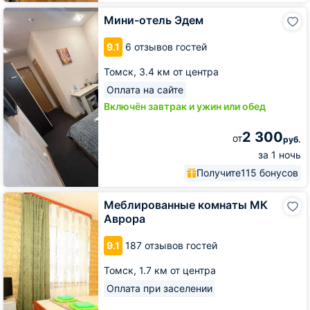
Мини-
Мини-отель Эдем
отель
Эдем
9.1
6 отзывов гостей
Томск,
3.4 км от центра
Оплата на сайте
Включён завтрак и ужин или обед
2 300
от
руб.
за 1 ночь
Получите
115 бонусов
Меблированные
Меблированные комнаты МК
комнаты
Аврора
МК
Аврора
9.1
187 отзывов гостей
Томск,
1.7 км от центра
Оплата при заселении