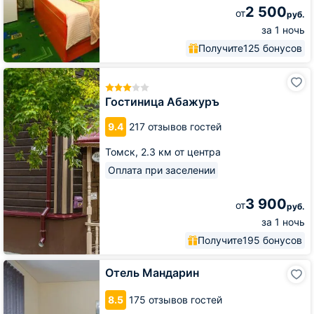
2 500
от
руб.
за 1 ночь
Получите
125 бонусов
Гостиница
Абажуръ
Гостиница Абажуръ
9.4
217 отзывов гостей
Томск,
2.3 км от центра
Оплата при заселении
3 900
от
руб.
за 1 ночь
Получите
195 бонусов
Отель
Отель Мандарин
Мандарин
8.5
175 отзывов гостей