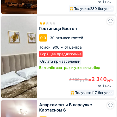
за 1 ночь
Получите
280 бонусов
Гостиница
Бастон
Гостиница Бастон
9.3
130 отзывов гостей
Томск,
900 м от центра
Горящее предложение
Оплата при заселении
Включён завтрак и ужин или обед
2 340
3 600
руб.
от
руб.
за 1 ночь
Получите
117 бонусов
Апартаменты
Апартаменты В переулке
В
Картасном 6
переулке
Картасном