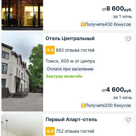
8 600
от
руб.
за 1 ночь
Получите
430 бонусов
Отель
Отель Центральный
Центральный
9.4
682 отзыва гостей
Томск,
600 м от центра
Оплата при заселении
Завтрак включён
4 600
от
руб.
за 1 ночь
Получите
230 бонусов
Первый
Первый Апарт-отель
Апарт-
отель
9.4
752 отзыва гостей