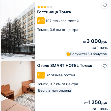
Гостиница
Томск
Гостиница Томск
8.9
197 отзывов гостей
Томск,
3.6 км от центра
3 000
от
руб.
за 1 ночь
Получите
150 бонусов
Отель
Отель SMART HOTEL Томск
SMART
HOTEL
9.3
32 отзыва гостей
Томск
Томск,
3.7 км от центра
Бесплатная отмена
1 250
от
руб.
за 1 ночь