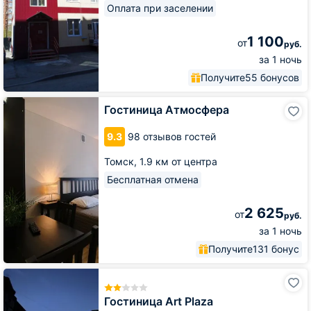
Оплата при заселении
1 100
от
руб.
за 1 ночь
Получите
55 бонусов
Гостиница
Гостиница Атмосфера
Атмосфера
9.3
98 отзывов гостей
Томск,
1.9 км от центра
Бесплатная отмена
2 625
от
руб.
за 1 ночь
Получите
131 бонус
Гостиница
Art
Plaza
Гостиница Art Plaza