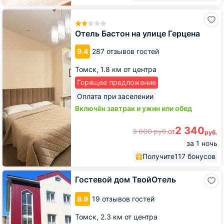
Отель
Бастон
на
Отель Бастон на улице Герцена
улице
Герцена
9.4
287 отзывов гостей
Томск,
1.8 км от центра
Горящее предложение
Оплата при заселении
Включён завтрак и ужин или обед
2 340
3 600
руб.
от
руб.
за 1 ночь
Получите
117 бонусов
Гостевой
Гостевой дом ТвойОтель
дом
ТвойОтель
8.9
19 отзывов гостей
Томск,
2.3 км от центра