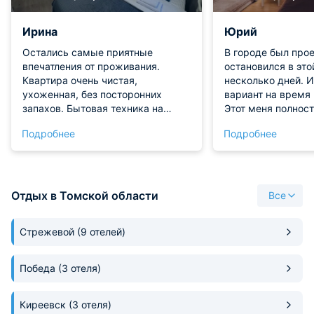
Ирина
Юрий
Остались самые приятные
В городе был про
впечатления от проживания.
остановился в это
Квартира очень чистая,
несколько дней. 
ухоженная, без посторонних
вариант на время
запахов. Бытовая техника на
Этот меня полнос
месте, вся рабочая и чистая.
Приятная цена, к
Подробнее
Подробнее
Проживанием остались
полностью оборуд
довольны!
в наличии. Интерн
работать было ко
Апартаменты рек
Отдых в Томской области
Все
Стрежевой
(9 отелей)
Победа
(3 отеля)
Киреевск
(3 отеля)