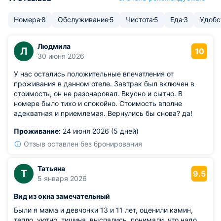
Номера
8
Обслуживание
5
Чистота
5
Еда
3
Удобс
Людмила
Л
10
30 июня 2026
У нас остались положительные впечатления от
проживания в данном отеле. Завтрак был включен в
стоимость, он не разочаровал. Вкусно и сытно. В
номере было тихо и спокойно. Стоимость вполне
адекватная и приемлемая. Вернулись бы снова? да!
Проживание:
24 июня 2026 (5 дней)
Отзыв оставлен без бронирования
Татьяна
Т
9.5
5 января 2026
Вид из окна замечательный
Были я мама и девчонки 13 и 11 лет, оценили камин,
тепло, уютно, тишина, выспались, понимали, что надо