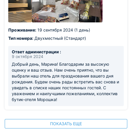
цене бизнес-ланча, вкусно, красиво. Какое же было
моё удивление, когда по приходу в номер, я
обнаружила коробку конфет. Это был комплимент отеля
на день рождения. Очень, очень приятно)))) Есть в
отеле и сауна с бассейном.Также все чисто, комфортно.
Проживание:
19 сентября 2024 (1 день)
Рекомендую бутик-отель Морошка. И сами приедем
сюда еще не раз.
Тип номера:
Двухместный (Стандарт)
Из недостатков: прохладная вода в бассейне.Но это на
любителя.
Ответ администрации :
9 октября 2024
Добрый день, Марина! Благодарим за высокую
оценку и ваш отзыв. Нам очень приятно, что вы
выбрали наш отель для празднования вашего дня
рождения. Будем очень рады встретить вас снова и
увидеть в списке наших постоянных гостей. С
уважением и наилучшими пожеланиями, коллектив
бутик-отеля Морошка!
ПОКАЗАТЬ ЕЩЕ