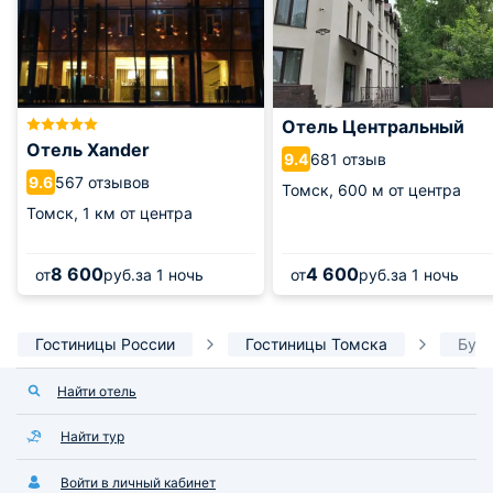
Отель Центральный
Отель Xander
681 отзыв
9.4
567 отзывов
9.6
Томск,
600 м от центра
Томск,
1 км от центра
8 600
4 600
от
руб.
за 1 ночь
от
руб.
за 1 ночь
Гостиницы России
Гостиницы Томска
Бут
Найти отель
Найти тур
Войти в личный кабинет