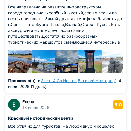
Всё направлено на развитие инфраструктуры
города.город очень зелёный ,чистый,если с весны по
осень приезжать .Зимой другая атмосфера.близость до
г.Санкт-Петербурга,Пскова,Валдай,Старая Русса. Есть
экскурсии и есть жд в-л ,если самим
путешествовать.Достаточно разнообразных
туристических маршрутов,сменяющиеся интерессные
экспозиции в музеях. Прекрасные отели разной
звёздности.хорошо работает наземный городской
транспорт.множество культурных программ .есть
театры уличные и классические. Смотровая площадка
на колольне в Кремле (открывается красивый вид на
город). Водные маршруты интерессные на сапах и
Проживал(а) в:
Sleep & Go Hostel (Великий Новгород)
, 4
корабликах. Рекомендую к посещению Наталья (гид и
июля 2026 (1 день)
турагент ) г.Москва
Елена
Е
5.0
18 июня 2026
Красивый исторический центр
Все отлично для туристов! На любой вкус и кошелек