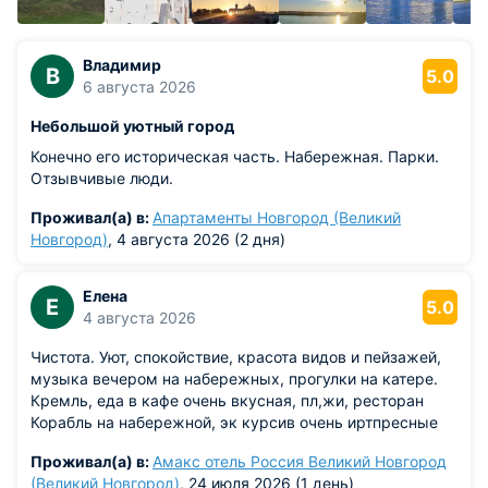
Где покупать: сувенирные лавки в Детинце, в
Витославлицах прямо у мастеров и на Софийской
набережной. Цены везде средние по городу.
Владимир
В
5.0
6 августа 2026
Как добраться до города и передвигаться: общая
Небольшой уютный город
логистика
Конечно его историческая часть. Набережная. Парки.
Поезд или электричка
Отзывчивые люди.
Из Москвы можно доехать на ночном прямом поезде — в
Проживал(а) в:
Апартаменты Новгород (Великий
пути около 8 часов, или на дневном с пересадкой в Чудово.
Новгород)
, 4 августа 2026 (2 дня)
Из Петербурга регулярно ходят «Ласточки» (примерно 3
часа), а летом добавляются дополнительные пригородные
поезда. Жителям Твери удобнее ехать через Москву или
Елена
Е
5.0
Петербург с пересадкой, либо на автомобиле по трассе
4 августа 2026
М-10. Из других регионов планируйте поездку с
Чистота. Уют, спокойствие, красота видов и пейзажей,
пересадкой в Москве или Петербурге — оттуда рейсов
музыка вечером на набережных, прогулки на катере.
достаточно.
Кремль, еда в кафе очень вкусная, пл,жи, ресторан
Корабль на набережной, эк курсив очень иртпресные
Вокзал находится рядом с центром: до Детинца около 7
минут на такси, от Сенной площади до Кремля — 8 минут
Проживал(а) в:
Амакс отель Россия Великий Новгород
пешком.
(Великий Новгород)
, 24 июля 2026 (1 день)