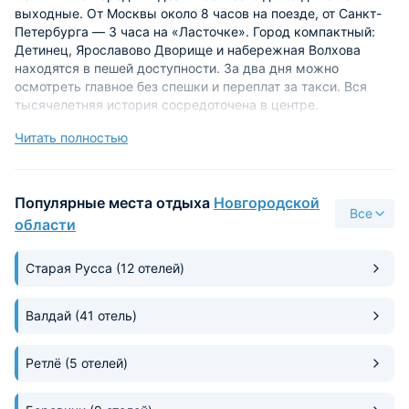
выходные. От Москвы около 8 часов на поезде, от Санкт-
Петербурга — 3 часа на «Ласточке». Город компактный:
Детинец, Ярославово Дворище и набережная Волхова
находятся в пешей доступности. За два дня можно
осмотреть главное без спешки и переплат за такси. Вся
тысячелетняя история сосредоточена в центре.
Читать полностью
Главные достопримечательности Великого
Новгорода: что посмотреть самостоятельно за
один день
Популярные места отдыха
Новгородской
Если у вас всего один день, сконцентрируйтесь на
центре
,
Все
области
именно там стоит забронировать жилье для удобства. Всё
самое значительное находится на двух берегах Волхова, в
пределах получаса ходьбы.
Старая Русса
(12 отелей)
Новгородский Детинец и Софийский собор
Валдай
(41 отель)
Новгородский Кремль называют Детинцем. Первое
упоминание о нём встречается в летописи под 1044 годом.
Ретлё
(5 отелей)
Вход на территорию свободный. Сразу перед вами
памятник Тысячелетию России, открытый в 1862 году. Его