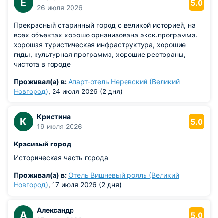
Е
5.0
26 июля 2026
Режим работы музеев: что важно знать
Прекрасный старинный город с великой историей, на
Музеи Великого Новгорода обычно работают с 10:00 до
всех объектах хорошо орнанизована экск.программа.
18:00–20:00, выходной чаще всего понедельник или
хорошая туристическая инфраструктура, хорошие
вторник. Однако расписание может меняться по сезонам и
гиды, культурная программа, хорошие рестораны,
праздникам, поэтому перед поездкой обязательно
чистота в городе
проверяйте официальные сайты.
Проживал(а) в:
Апарт-отель Неревский (Великий
Краткие ориентиры:
Новгород)
, 24 июля 2026 (2 дня)
Территория Детинца – круглосуточно, бесплатно.
Кристина
Софийский собор – открыт днём, но во время служб
К
5.0
19 июля 2026
вход ограничен.
Звонница – сезонно, закрывается в непогоду.
Красивый город
Ярославово Дворище (территория) – всегда открыто,
соборы – по часам музея.
Историческая часть города
Витославлицы – ежедневно, санитарный день –
Проживал(а) в:
Отель Вишневый рояль (Великий
последний четверг месяца.
Новгород)
, 17 июля 2026 (2 дня)
Рюриково Городище – открыто, но весной –
половодье.
Александр
А
5.0
Цены на билеты уточняйте на сайтах — они могут