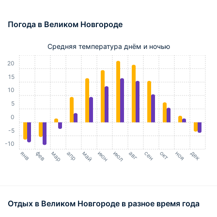
Погода в Великом Новгороде
Средняя температура днём и ночью
25
20
15
10
5
0
-5
-10
янв
фев
мар
апр
май
июн
июл
авг
сен
окт
ноя
дек
Отдых в Великом Новгороде в разное время года