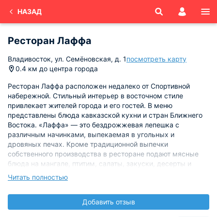
НАЗАД
Ресторан Лаффа
Владивосток, ул. Семёновская, д. 1
посмотреть карту
0.4 км до центра города
Ресторан Лаффа расположен недалеко от Спортивной
набережной. Стильный интерьер в восточном стиле
привлекает жителей города и его гостей. В меню
представлены блюда кавказской кухни и стран Ближнего
Востока. «Лаффа» — это бездрожжевая лепешка с
различным начинками, выпекаемая в угольных и
дровяных печах. Кроме традиционной выпечки
собственного производства в ресторане подают мясные
блюда на мангале, птитим, салаты, закуски, десерты и
многое другое. Для малышей работает игровая комната, в
Читать полностью
теплое время открыта уютная терраса.
Добавить отзыв
Режим работы: