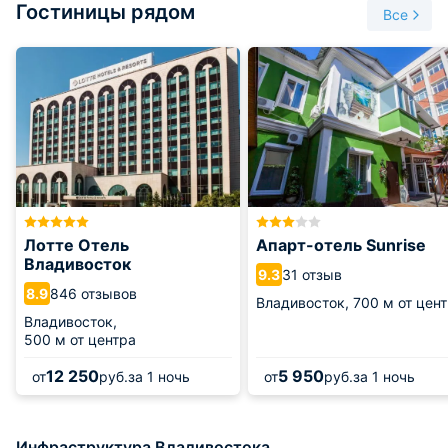
Гостиницы рядом
Пн, Вт с 11:00 до 00:00
Все
Ср, Чт, Вс с 12:00 до 02:00
Пт, Сб с 12:00 до 03:00
Лотте Отель
Апарт-отель Sunrise
Владивосток
31 отзыв
9.3
846 отзывов
8.9
Владивосток,
700 м от цен
Владивосток,
500 м от центра
12 250
5 950
от
руб.
за 1 ночь
от
руб.
за 1 ночь
Инфраструктура Владивостока