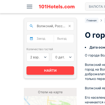
ВАЛЮТА:
Главная
О го
Дата осн
Количество гостей
О городе Во
2 взр.
0 дет.
Волжский не
город на Во
НАЙТИ
доброжелате
только пере
Волжский яв
Отели на карте
Его населен
начинается 