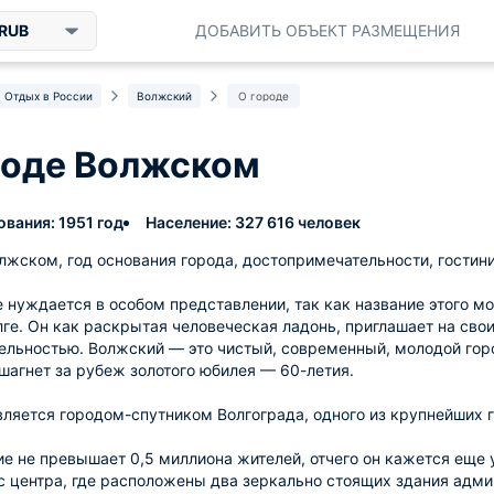
RUB
ДОБАВИТЬ ОБЪЕКТ РАЗМЕЩЕНИЯ
Отдых в России
Волжский
О городе
роде Волжском
ования: 1951 год
Население: 327 616 человек
лжском, год основания города, достопримечательности, гостини
 нуждается в особом представлении, так как название этого мо
лге. Он как раскрытая человеческая ладонь, приглашает на сво
льностью. Волжский — это чистый, современный, молодой гор
шагнет за рубеж золотого юбилея — 60-летия.
ляется городом-спутником Волгограда, одного из крупнейших г
ие не превышает 0,5 миллиона жителей, отчего он кажется еще у
с центра, где расположены два зеркально стоящих здания ад