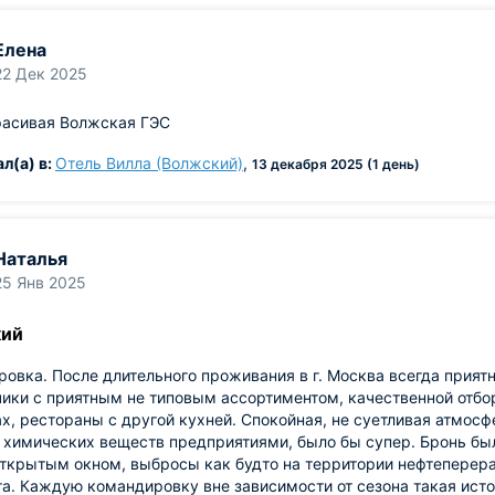
Елена
22 Дек 2025
расивая Волжская ГЭС
л(а) в:
Отель Вилла (Волжский)
,
13 декабря 2025 (1 день)
Наталья
25 Янв 2025
кий
овка. После длительного проживания в г. Москва всегда прият
ики с приятным не типовым ассортиментом, качественной отбо
х, рестораны с другой кухней. Спокойная, не суетливая атмос
химических веществ предприятиями, было бы супер. Бронь был
открытым окном, выбросы как будто на территории нефтепере
а. Каждую командировку вне зависимости от сезона такая ист