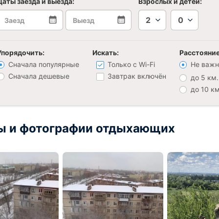
Даты заезда и выезда:
Взрослых и детей:
2
0
Упорядочить:
Искать:
Расстояние
Сначала популярные
Только с Wi-Fi
Не важн
Сначала дешевые
Завтрак включён
до 5 км.
до 10 км
ы и фотографии отдыхающих