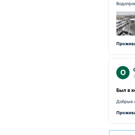
Водопров
Прожива
О
Был в 
Добрые 
Прожива