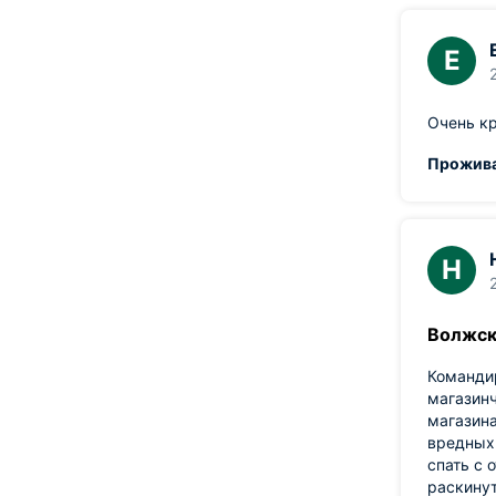
Е
Очень к
Прожива
Н
Волжс
Командир
магазинч
магазина
вредных 
спать с 
раскинут