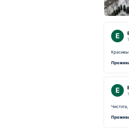
Е
Красивый
Прожива
Е
Чистота
Прожива