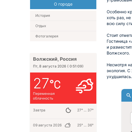
О городе
Особенно кр
История
хоть раз, н
всю силу ст
Отдых
Стоит отмет
Фотогалерея
Гостиница «
и разместит
Волжского.
Волжский, Россия
Несмотря на
Пт, 8 августа 2026
(
0:51:10
)
экология. С
ухудшилась.
27
Переменная
облачность
Завтра
27° … 37°
09 августа 2026
25° … 36°