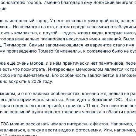
основателю города. Именно благодаря ему Волжский выиграл с
ние.
ень интересный город. У него несколько микрорайонов, разде
лицы. Но несмотря на это, в этом городе невозможно заблудить
очень компактно, с другой — здесь живут люди, которые никог
города изначально планировал несколько имен-названий. Были
, Пятиморск. Самым запоминающимся из вариантов стало имя «Г
му произведению Томазо Кампанеллы, к сожалению было не су
ка еще очень молод, и в нем практически нет памятников, пер
де есть что посмотреть. Интересным мемориалом является «стре
особо не примечательна. Его особенность заключается в заложе
но вскрыть в 2029 году.
лжском, и о его важных особенностях, конечно же, нельзя не ра
 его достопримечательностью. Речь идет о Волжской ГЭС. Эта 
щая город электроэнергией, строилась 11 лет. Это поистине ве
ли не вершиной рукотворного творения человека в области прои
ГЭС можно рассказать немало интересных фактов. Например, п
навливаться, а также вести видео и фотосъемку. Или, например,
 12 метров глины.