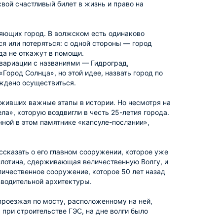
вой счастливый билет в жизнь и право на
ляющих город. В волжском есть одинаково
ся или потеряться: с одной стороны — город
да не откажут в помощи.
 вариации с названиями — Гидроград,
ород Солнца», но этой идее, назвать город по
ждено осуществиться.
еживших важные этапы в истории. Но несмотря на
ла», которую воздвигли в честь 25-летия города.
нной в этом памятнике «капсуле-послании»,
ссказать о его главном сооружении, которое уже
плотина, сдерживающая величественную Волгу, и
личественное сооружение, которое 50 лет назад
зводительной архитектуры.
роезжая по мосту, расположенному на ней,
 при строительстве ГЭС, на дне волги было