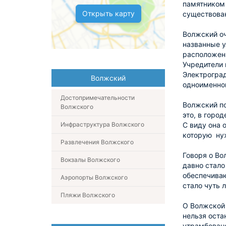
памятником 
Открыть карту
существова
Волжский оч
названные у
расположен 
Учредители 
Электроград
Волжский
одноименно
Достопримечательности
Волжский по
Волжского
это, в горо
Инфраструктура Волжского
С виду она 
которую нуж
Развлечения Волжского
Говоря о Во
Вокзалы Волжского
давно стало
обеспечиваю
Аэропорты Волжского
стало чуть 
Пляжи Волжского
О Волжской 
нельзя оста
утрамбовано