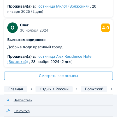
сезона такая история. Около 5:30 выбросы
Проживал(а) в:
Гостиница Милот (Волжский)
, 20
прекращаются. Водопроводная вода жестковата. С
января 2025 (2 дня)
известью.
Олег
О
4.0
30 ноября 2024
Был в командировке
Добрые люди красивый город
Проживал(а) в:
Гостиница Alex Residence Hotel
(Волжский)
, 28 ноября 2024 (2 дня)
Смотреть все отзывы
Главная
Отдых в России
Волжский
Найти отель
Найти тур