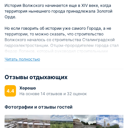
История Волжского начинается еще в XIV веке, когда
территория нынешнего города принадлежала Золотой
Орде.
Но если говорить об истории уже самого Города, а не
территории, то можно сказать, что строительство
Волжского началось со строительства Сталинградской
гидроэлектростанции. Отцом-прородителем города стал
Федор Логинов, который руководил строительными
работами на станции и бесспорно является основателем
Читать полностью
Волжского. Сегодня, на главной площади города стоит
памятник во имя Федора Логинова.
Отзывы отдыхающих
Уже в 1951 году Волжский начал «расти домами» - был
заложен фундамент под первый каменный дом.
Хорошо
4.4
На основе 14 отзывов и 32 оценок
К концу года построили и сдали в эксплуатацию 8 таких
домов. Одно из них стало в последствии кинотеатром
Фотографии и отзывы гостей
Знамя. Город строился очень быстро: вскоре появился и
новый хлебзавод, а затем и первый универмаг.
Постепенно в городе стали появляться стадионы, заводы,