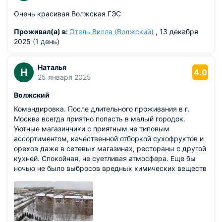
кв.метров. Из всей Волгоградской области, на территории
Волжского проживает 13 % жителей — около 350 тысяч
Очень красивая Волжская ГЭС
человек.
Проживал(а) в:
Отель Вилла (Волжский)
, 13 декабря
2025 (1 день)
Наталья
Н
4.0
25 января 2025
Волжский
Командировка. После длительного проживания в г.
Москва всегда приятно попасть в малый городок.
Уютные магазинчики с приятным не типовым
ассортиментом, качественной отборкой сухофруктов и
орехов даже в сетевых магазинах, рестораны с другой
кухней. Спокойная, не суетливая атмосфера. Еще бы
ночью не было выбросов вредных химических веществ
предприятиями, было бы супер. Бронь была в
гостинице Милот. Ночью не возможно спать с открытым
окном, выбросы как будто на территории
нефтеперерабатывающего предприятия спальня
раскинута. Каждую командировку вне зависимости от