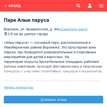
НАЗАД
Парк Алые паруса
Воронеж, ул. Арзамасская, д. 4А
посмотреть карту
2.8 км до центра города
«Алые паруса» — сосновый парк, расположенный в
Левобережном районе Воронежа. Это просторная зона
отдыха, где проводятся развлекательные и спортивные
мероприятия для детей и взрослых. На
территории открыты баскетбольные площадки, работают
уютные кафетерии, проходят фестивали кино и творческие
конкурсы с участием талантливых танцоров и музыкантов.
Парк располагает свободной библиотекой со стеллажами
для буккроссинга и амфитеатром для выступлений. Зимой
Читать полностью
в парке работает каток, который могут посетить все
желающие.
Добавить отзыв