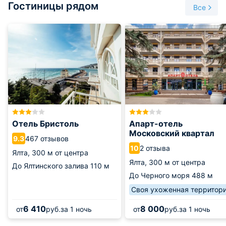
Гостиницы рядом
маски и можно без проблем арендовать.
Все
Для детей предусмотрена песочница, разнообразные
игрушки, также нарукавники и специальные детские
досточки для плавания.
Отель старается сохранять высокие стандарты
обслуживания, поэтому администрация пляжа всегда
готова помочь своим отдыхающим в том или ином вопросе.
Инфраструктура на территории отеля очень развита, на
пляже также находится кафе «La siesta», для желающих
Отель Бристоль
Апарт-отель
вкусно перекусить.
Московский квартал
467 отзывов
9.3
2 отзыва
10
Ялта,
300 м от центра
Ялта,
300 м от центра
До Ялтинского залива
110 м
До Черного моря
488 м
Своя ухоженная территор
6 410
8 000
от
руб.
за 1 ночь
от
руб.
за 1 ночь