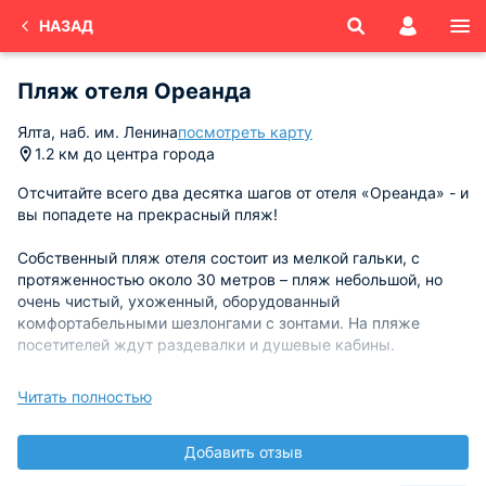
НАЗАД
Пляж отеля Ореанда
Ялта, наб. им. Ленина
посмотреть карту
1.2 км до центра города
Отсчитайте всего два десятка шагов от отеля «Ореанда» - и
вы попадете на прекрасный пляж!
Собственный пляж отеля состоит из мелкой гальки, с
протяженностью около 30 метров – пляж небольшой, но
очень чистый, ухоженный, оборудованный
комфортабельными шезлонгами с зонтами. На пляже
посетителей ждут раздевалки и душевые кабины.
Безопасности на пляже отеля уделяется особое внимание,
Читать полностью
поэтому в наличии имеется собственная спасательная
команда. Все надувные принадлежности для комфортного
Добавить отзыв
пребывания на пляже или купания в море типа матрасов,
кругов и мячей, а также ласты для плавания и подводные