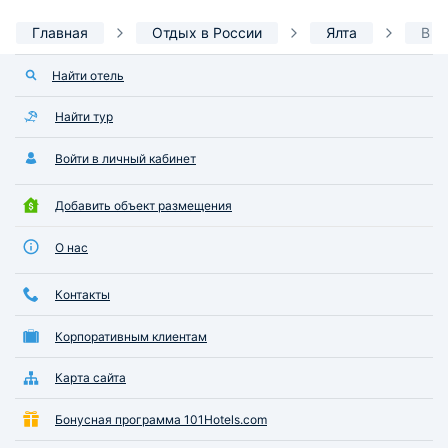
Главная
Отдых в России
Ялта
В а
Найти отель
Найти тур
Войти в личный кабинет
Добавить объект размещения
О нас
Контакты
Корпоративным клиентам
Карта сайта
Бонусная программа 101Hotels.com