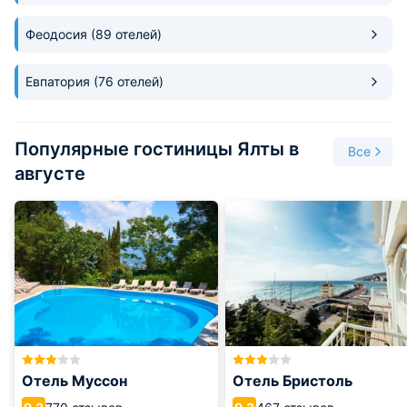
только в Ялте, но и во всех курортах Черноморского
побережья. Планировать проживание лучше заранее,
Феодосия
(89 отелей)
иначе к назначенному сроку выбирать придется самое
дорогое жилье.
Евпатория
(76 отелей)
Популярные гостиницы Ялты в
Все
августе
Отель Муссон
Отель Бристоль