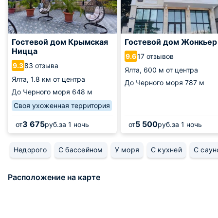
Гостевой дом Крымская
Гостевой дом Жонкьер
Ницца
17 отзывов
9.6
83 отзыва
9.3
Ялта,
600 м от центра
Ялта,
1.8 км от центра
До Черного моря
787 м
До Черного моря
648 м
Своя ухоженная территория
3 675
5 500
от
руб.
за 1 ночь
от
руб.
за 1 ночь
Недорого
С бассейном
У моря
С кухней
С саун
Расположение на карте