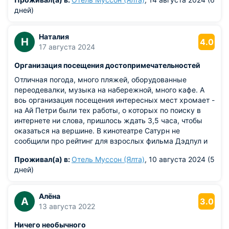
дней)
Наталия
Н
4.0
17 августа 2024
Организация посещения достопримечательностей
Отличная погода, много пляжей, оборудованные
переодевалки, музыка на набережной, много кафе. А
воь организация посещения интересных мест хромает -
на Ай Петри были тех работы, о которых по поиску в
интернете ни слова, пришлось ждать 3,5 часа, чтобы
оказаться на вершине. В кинотеатре Сатурн не
сообщили про рейтинг для взрослых фильма Дэдпул и
Росомаха, с сеанса ушли, а деньги нам не вернули. В
Проживал(а) в:
Отель Муссон (Ялта)
, 10 августа 2024 (5
Алушту делают дорогу, в обе стороны пробки. Июль
дней)
месяц самый туристический, а человеческий фактор
неорганизации присутствует.
Алёна
А
3.0
13 августа 2022
Ничего необычного