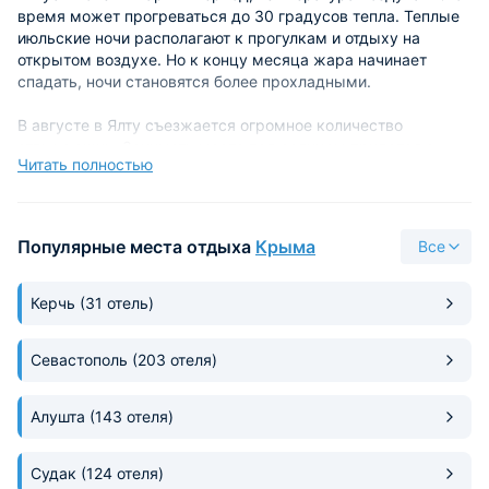
время может прогреваться до 30 градусов тепла. Теплые
июльские ночи располагают к прогулкам и отдыху на
открытом воздухе. Но к концу месяца жара начинает
спадать, ночи становятся более прохладными.
В августе в Ялту съезжается огромное количество
отдыхающих. Занимать место под солнцем придется с
Читать полностью
раннего утра. Пляжи переполнены. При желании и
возможности можно отправиться на дикий пляж. Тем, кто
не любит суету и многолюдность, лучше перенести свой
отдых на сентябрь. В это время количество туристов
Популярные места отдыха
Крыма
Все
значительно сокращается.
В августе отмечается день города. Торжество назначается
Керчь
(31 отель)
на вторые выходные месяца. По всему городу
организуются праздничные мероприятия. По улицам
Севастополь
(203 отеля)
шествует карнавальная процессия. На многочисленных
открытых площадках выступают музыкальные
молодежные коллективы. Конец праздника знаменуется
Алушта
(143 отеля)
роскошным фейерверком.
Судак
(124 отеля)
Август один из самых дорогих месяцев для отдыха не