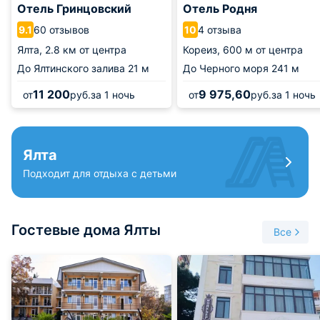
Отель Гринцовский
Отель Родня
60 отзывов
4 отзыва
9.1
10
Ялта,
2.8 км от центра
Кореиз,
600 м от центра
До Ялтинского залива
21 м
До Черного моря
241 м
11 200
9 975,60
от
руб.
за 1 ночь
от
руб.
за 1 ночь
Ялта
Подходит для отдыха с детьми
Гостевые дома Ялты
Все