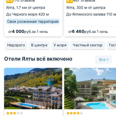
770 отзывов
467 отзывов
9.3
9.3
Ялта,
1.7 км от центра
Ялта,
300 м от центра
До Черного моря
420 м
До Ялтинского залива
110 
Своя ухоженная территория
4 000
6 460
от
руб.
за 1 ночь
от
руб.
за 1 ночь
Недорого
В центре
У моря
Частный сектор
Гос
Отели Ялты всё включено
Все