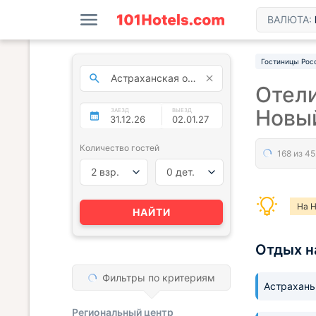
ВАЛЮТА:
Гостиницы Рос
Отели
Новый
ЗАЕЗД
ВЫЕЗД
Количество гостей
2 взр.
0 дет.
На Н
НАЙТИ
Отдых н
Фильтры по критериям
Астрахан
Региональный центр