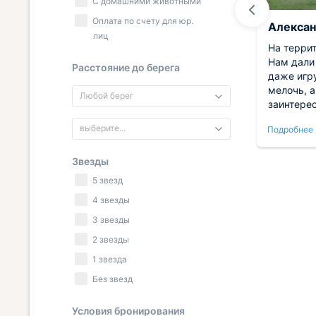
С домашними животными
Оплата по счету для юр.
Светлана
Алекса
лиц
ят
Территория отеля красивейшая,
На террит
шее,
все зеленое вокруг, видно что
Нам дали
Расстояние до берега
хорошо следят. Детская площадка
даже игр
хорошая, дети играли весь день.
мелочь, а
Любой берег
Бассейн большой, главное чистый.
заинтерес
В номере есть все необходимое.
машин не
выберите...
Подробнее
Подробнее
Звезды
5 звезд
4 звезды
3 звезды
2 звезды
1 звезда
Без звезд
Условия бронирования