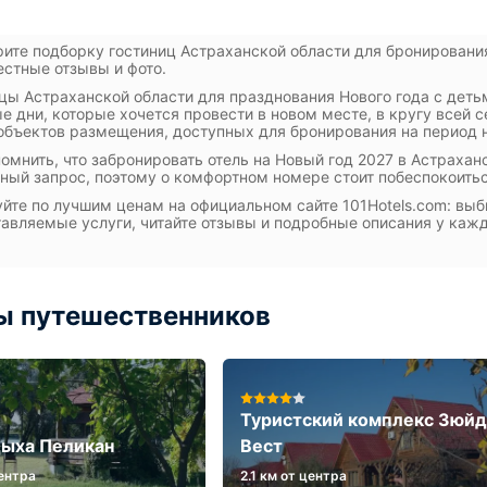
ите подборку гостиниц Астраханской области для бронировани
естные отзывы и фото.
цы Астраханской области для празднования Нового года с деть
е дни, которые хочется провести в новом месте, в кругу всей 
объектов размещения, доступных для бронирования на период
омнить, что забронировать отель на Новый год 2027 в Астрахан
ный запрос, поэтому о комфортном номере стоит побеспокоить
йте по лучшим ценам на официальном сайте 101Hotels.com: выб
авляемые услуги, читайте отзывы и подробные описания у каж
ы путешественников
Туристский комплекс Зюйд
дыха Пеликан
Вест
центра
2.1 км от центра