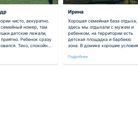
ндр
Ирина
ории чисто, аккуратно.
Хорошая семейная база отдыха,
 семейный номер, там
здесь мы отдыхали с мужем и
ушки детские лежали,
ребенком, на территории есть
 приятно. Ребенок сразу
детская площадка и барбекю
овался. Тихо, спокойно,
зона. В домике хорошие услови
 слышно.
для проживания. Мы остались
Подробнее
довольны, решили приезжать
сюда почаще.