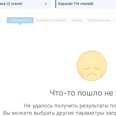
овка
(3 отеля)
Каралат
(14 отелей)
:
Популярность
Оценка по отзывам
Звезды
Расположение