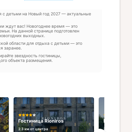
я с детьми на Новый год 2027 — актуальные
ми ждут вас! Новогоднее время — это
семьи. На данной странице подготовлен
 новогодних выходных.
ской области для отдыха с детьми — это
ся заранее.
ирайте звездность гостиницы,
дого объекта размещения.
-
Гостиница Rioniros
База отдых
2.3 км от центра
2.1 км от центр