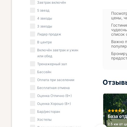
Завтрак включён
5 звезд
Посмотр
цены, ч
4 звезды
Гостини
3 звезды
чудесны
список 
Лидер продаж
Важно п
В центре
популяр
Включён завтрак и ужин
Брониру
или обед
предост
Тренажерный зал
Бассейн
Оплата при заселении
Отзыв
Бесплатная отмена
Оценка Отлично (9+)
Оценка Хорошо (8+)
АЗИМУТ Отель Волга
Бар/ресторан
н
Астрахань
База от
Хостелы
0.6 км от центра
2.5 км от 