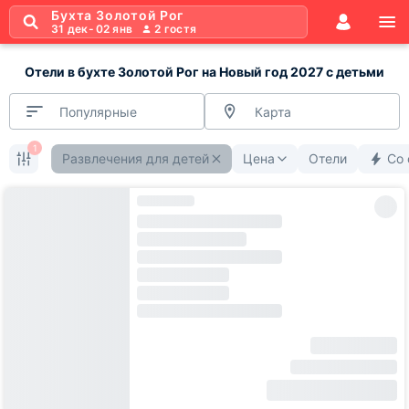
Бухта Золотой Рог
31 дек
-
02 янв
2
гостя
Отели в бухте Золотой Рог на Новый год 2027 с детьми
Популярные
Карта
1
Развлечения для детей
Цена
Отели
Со 