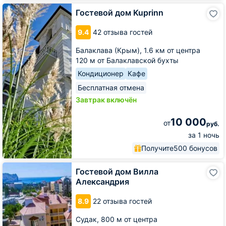
Гостевой
Гостевой дом Kuprinn
дом
Kuprinn
9.4
42 отзыва гостей
Балаклава (Крым),
1.6 км от центра
120 м от Балаклавской бухты
Кондиционер
Кафе
Бесплатная отмена
Завтрак включён
10 000
от
руб.
за 1 ночь
Получите
500 бонусов
Гостевой
Гостевой дом Вилла
дом
Александрия
Вилла
Александрия
8.9
22 отзыва гостей
Судак,
800 м от центра