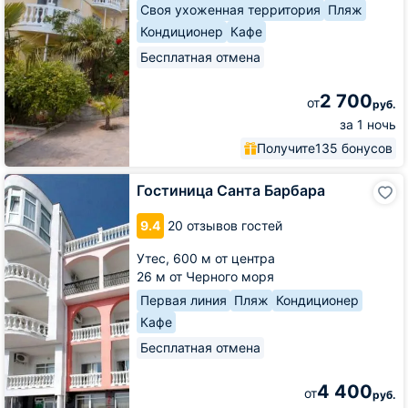
Своя ухоженная территория
Пляж
Кондиционер
Кафе
Бесплатная отмена
2 700
от
руб.
за 1 ночь
Получите
135 бонусов
Гостиница
Гостиница Санта Барбара
Санта
Барбара
9.4
20 отзывов гостей
Утес,
600 м от центра
26 м от Черного моря
Первая линия
Пляж
Кондиционер
Кафе
Бесплатная отмена
4 400
от
руб.