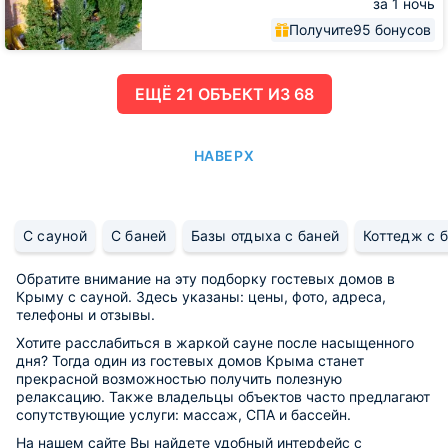
за 1 ночь
Получите
95 бонусов
ЕЩË 21 ОБЪЕКТ ИЗ 68
НАВЕРХ
С сауной
С баней
Базы отдыха с баней
Коттедж с 
Обратите внимание на эту подборку гостевых домов в
Крыму с сауной. Здесь указаны: цены, фото, адреса,
телефоны и отзывы.
Хотите расслабиться в жаркой сауне после насыщенного
дня? Тогда один из гостевых домов Крыма станет
прекрасной возможностью получить полезную
релаксацию. Также владельцы объектов часто предлагают
сопутствующие услуги: массаж, СПА и бассейн.
На нашем сайте Вы найдете удобный интерфейс с