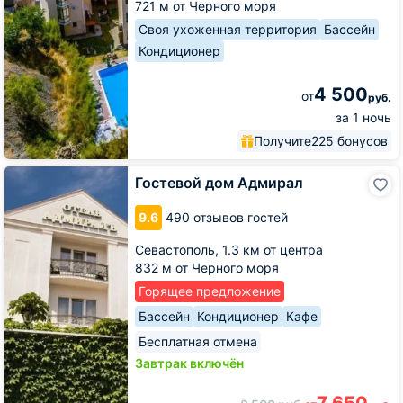
721 м от Черного моря
Своя ухоженная территория
Бассейн
Кондиционер
4 500
от
руб.
за 1 ночь
Получите
225 бонусов
Гостевой
Гостевой дом Адмирал
дом
Адмирал
9.6
490 отзывов гостей
Севастополь,
1.3 км от центра
832 м от Черного моря
Горящее предложение
Бассейн
Кондиционер
Кафе
Бесплатная отмена
Завтрак включён
7 650