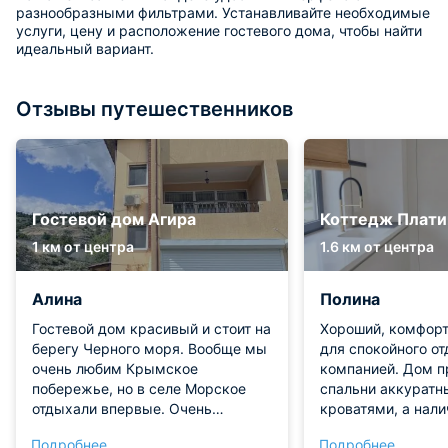
разнообразными фильтрами. Устанавливайте необходимые
услуги, цену и расположение гостевого дома, чтобы найти
идеальный вариант.
Отзывы путешественников
Гостевой дом Агира
Коттедж Плати
1 км от центра
1.6 км от центра
Алина
Полина
Гостевой дом красивый и стоит на
Хороший, комфор
берегу Черного моря. Вообще мы
для спокойного о
очень любим Крымское
компанией. Дом п
побережье, но в селе Морское
спальни аккуратн
отдыхали впервые. Очень
кроватями, а нали
живописно, красиво и отдельное
санузлов с ванной
Подробнее
Подробнее