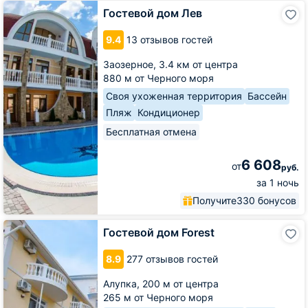
Гостевой
Гостевой дом Лев
дом
Лев
9.4
13 отзывов гостей
Заозерное,
3.4 км от центра
880 м от Черного моря
Своя ухоженная территория
Бассейн
Пляж
Кондиционер
Бесплатная отмена
6 608
от
руб.
за 1 ночь
Получите
330 бонусов
Гостевой
Гостевой дом Forest
дом
Forest
8.9
277 отзывов гостей
Алупка,
200 м от центра
265 м от Черного моря