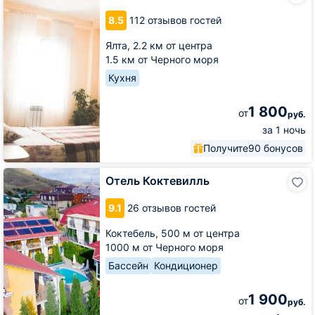
На
8.5
112 отзывов гостей
Кирова
Ялта,
2.2 км от центра
1.5 км от Черного моря
Кухня
1 800
от
руб.
за 1 ночь
Получите
90 бонусов
Отель
Отель Коктевилль
Коктевилль
9.1
26 отзывов гостей
Коктебель,
500 м от центра
1000 м от Черного моря
Бассейн
Кондиционер
1 900
от
руб.