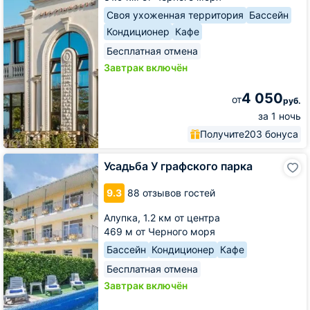
Своя ухоженная территория
Бассейн
Кондиционер
Кафе
Бесплатная отмена
Завтрак включён
4 050
от
руб.
за 1 ночь
Получите
203 бонуса
Усадьба
Усадьба У графского парка
У
графского
9.3
88 отзывов гостей
парка
Алупка,
1.2 км от центра
469 м от Черного моря
Бассейн
Кондиционер
Кафе
Бесплатная отмена
Завтрак включён