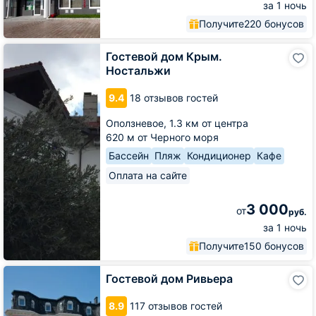
за 1 ночь
Получите
220 бонусов
Гостевой
Гостевой дом Крым.
дом
Ностальжи
Крым.
Ностальжи
9.4
18 отзывов гостей
Оползневое,
1.3 км от центра
620 м от Черного моря
Бассейн
Пляж
Кондиционер
Кафе
Оплата на сайте
3 000
от
руб.
за 1 ночь
Получите
150 бонусов
Гостевой
Гостевой дом Ривьера
дом
Ривьера
8.9
117 отзывов гостей