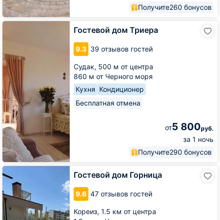
Получите
260 бонусов
Гостевой
Гостевой дом Триера
дом
Триера
9.3
39 отзывов гостей
Судак,
500 м от центра
860 м от Черного моря
Кухня
Кондиционер
Бесплатная отмена
5 800
от
руб.
за 1 ночь
Получите
290 бонусов
Гостевой
Гостевой дом Горница
дом
Горница
9.6
47 отзывов гостей
Кореиз,
1.5 км от центра