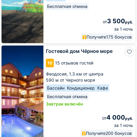
Бесплатная отмена
3 500
от
руб.
за 1 ночь
Получите
175 бонусов
Гостевой
Гостевой дом Чёрное море
дом
Чёрное
10
15 отзывов гостей
море
Феодосия,
1.3 км от центра
590 м от Черного моря
Бассейн
Кондиционер
Кафе
Бесплатная отмена
Завтрак включён
4 000
от
руб.
за 1 ночь
Получите
200 бонусов