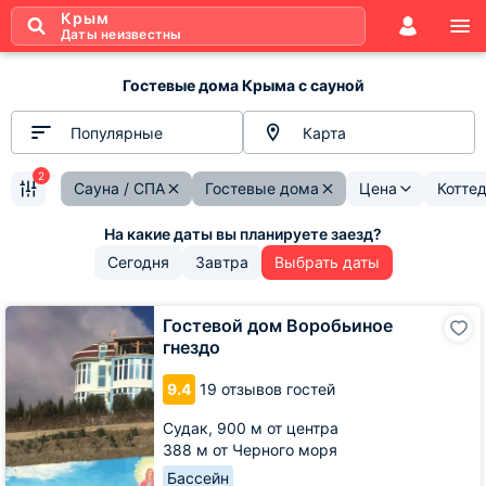
Крым
Даты неизвестны
Гостевые дома Крыма с сауной
Популярные
Карта
2
Сауна / СПА
Гостевые дома
Цена
Котте
Сегодня
Завтра
Выбрать даты
Гостевой
Гостевой дом Воробьиное
дом
гнездо
Воробьиное
гнездо
9.4
19 отзывов гостей
Судак,
900 м от центра
388 м от Черного моря
Бассейн