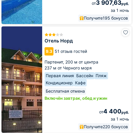
3 907,63
от
руб.
за 1 ночь
Получите
195 бонусов
Отель
Норд
Отель Норд
9.3
51 отзыв гостей
Партенит,
200 м от центра
237 м от Черного моря
Первая линия
Бассейн
Пляж
Кондиционер
Кафе
Бесплатная отмена
Включён завтрак, обед и ужин
4 400
от
руб.
за 1 ночь
Получите
220 бонусов