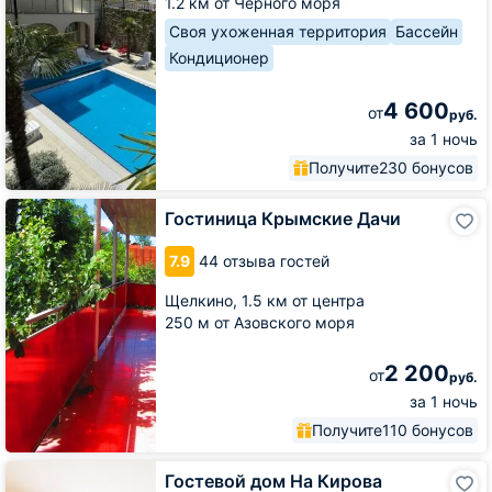
1.2 км от Черного моря
Своя ухоженная территория
Бассейн
Кондиционер
4 600
от
руб.
за 1 ночь
Получите
230 бонусов
Гостиница
Гостиница Крымские Дачи
Крымские
Дачи
7.9
44 отзыва гостей
Щелкино,
1.5 км от центра
250 м от Азовского моря
2 200
от
руб.
за 1 ночь
Получите
110 бонусов
Гостевой
Гостевой дом На Кирова
дом