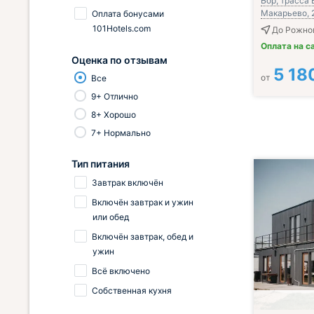
Бор, трасса 
Макарьево, 
Оплата бонусами
101Hotels.com
До Рожно
Оплата на с
Оценка по отзывам
5 18
от
Все
9+ Отлично
8+ Хорошо
7+ Нормально
Тип питания
Завтрак включён
Включён завтрак и ужин
или обед
Включён завтрак, обед и
ужин
Всё включено
Собственная кухня