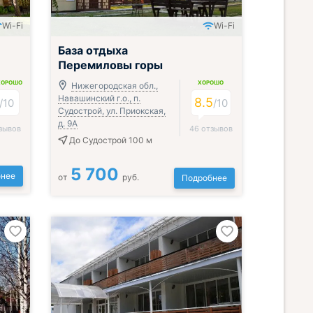
Wi-Fi
Wi-Fi
Всё включено
База отдыха
Перемиловы горы
ХОРОШО
ХОРОШО
Нижегородская обл.,
Навашинский г.о., п.
8.5
/
10
/
10
Судострой, ул. Приокская,
д. 9А
зывов
46 отзывов
До Судострой 100 м
5 700
нее
от
руб.
Подробнее