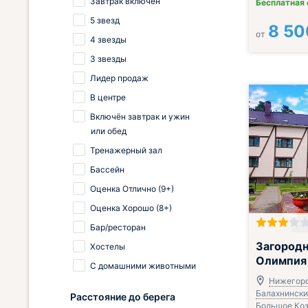
Завтрак включён
Бесплатная
5 звезд
8 50
от
4 звезды
3 звезды
Лидер продаж
В центре
Включён завтрак и ужин
или обед
Тренажерный зал
Бассейн
Оценка Отлично (9+)
Оценка Хорошо (8+)
Бар/ресторан
Включён завтр
Загородн
Хостелы
Олимпия
С домашними животными
Нижегоро
Балахнинский
Расстояние до берега
Большое Кози