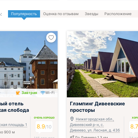
:
Популярность
Оценка по отзывам
Звезды
Расположение
Завтрак
Wi-Fi
чён
ый отель
Глэмпинг Дивеевские
ая слобода
просторы
ОЧЕНЬ ХОРОШО
ХОР
Нижегородская обл.,
кая площадь 1
Дивеевский р-н, с.
8.9
8.
/
10
Дивеево, ул. Лесная, д. 43б
во 900 м
До Дивеево 1.3 км