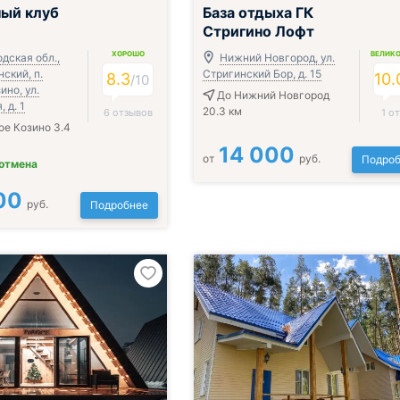
ый клуб
База отдыха ГК
Стригино Лофт
ХОРОШО
ВЕЛИК
дская обл.,
Нижний Новгород, ул.
нский, п.
Стригинский Бор, д. 15
8.3
10.
/
10
но, ул.
До Нижний Новгород
 д. 1
20.3 км
6 отзывов
1 о
е Козино 3.4
14 000
от
руб.
Подроб
 отмена
00
руб.
Подробнее