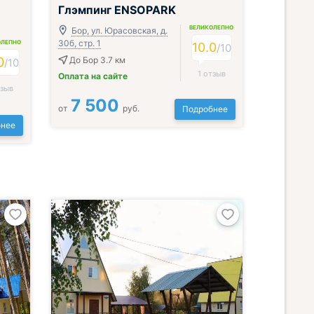
Глэмпинг ENSOPARK
ВЕЛИКОЛЕПНО
Бор, ул. Юрасовская, д.
30б, стр. 1
ОЛЕПНО
10.0
/
10
0
До Бор 3.7 км
/
10
1 отзыв
Оплата на сайте
тзыв
7 500
от
руб.
Подробнее
нее