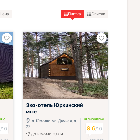
Цена
Плитка
Список
Эко-отель Юркинский
мыс
ОШО
ВЕЛИКОЛЕПНО
д. Юркино, ул. Дачная, д.
27
7
9.6
/
10
/
10
До Юркино 200 м