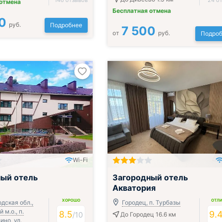
146 отзывов
24 о
 отмена
Бесплатная отмена
0
руб.
Подробнее
7 500
от
руб.
Подроб
Wi-Fi
ак, обед и ужин
Всё включено
ый отель
Загородный отель
Акватория
ХОРОШО
ОТЛ
дская обл.,
Городец, п. Турбазы
 м.о., п.
8.5
9.
/
10
До Городец 16.6 км
но, ул.