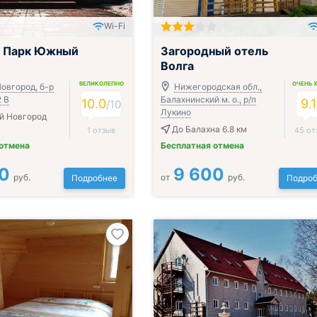
Wi-Fi
Включён завтрак, обед и ужин
г Парк Южный
Загородный отель
Волга
ВЕЛИКОЛЕПНО
ОЧЕНЬ 
овгород, б-р
Нижегородская обл.,
2 В
Балахнинский м. о., р/п
10.0
9.1
/
10
Лукино
й Новгород
До Балахна 6.8 км
1 отзыв
45 от
 отмена
Бесплатная отмена
0
9 600
руб.
от
руб.
Подробнее
Подроб