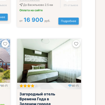
До Васильково 2.5 км
зывов
25 отзывов
Оплата на сайте
нее
16 900
от
руб.
Подробнее
Wi-Fi
Wi-Fi
Всё включено
Загородный отель
Времена Года в
Зеленом городе
ИЧНО