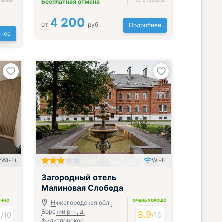
тзыва
13 отзывов
Бесплатная отмена
4 200
от
руб.
Подробнее
нее
Wi-Fi
Wi-Fi
Включён завтрак, обед и ужин
Загородный отель
Малиновая Слобода
ИЧНО
ОЧЕНЬ ХОРОШО
Нижегородская обл.,
Борский р-н, д.
4
8.9
/
10
/
10
Филипповское