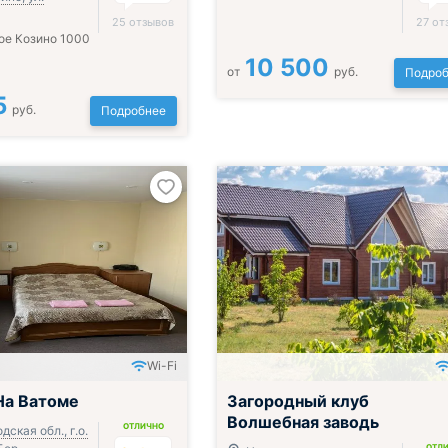
25 отзывов
27 от
ое Козино 1000
10 500
от
руб.
Подроб
5
руб.
Подробнее
Wi-Fi
Включён завтрак, обед и ужин
На Ватоме
Загородный клуб
Волшебная заводь
ОТЛИЧНО
ская обл., г.о.
ОТЛ