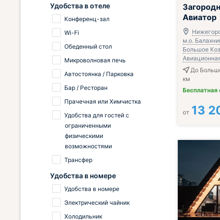
Удобства в отеле
Загородн
Авиатор
Конференц-зал
Нижегоро
Wi-Fi
м.о. Балахни
Обеденный стол
Большое Кози
Авиационная,
Микроволновая печь
До Большо
Автостоянка / Парковка
км
Бар / Ресторан
Бесплатная
Прачечная или Химчистка
13 2
от
Удобства для гостей с
ограниченными
физическими
возможностями
Трансфер
Удобства в номере
Удобства в номере
Электрический чайник
Холодильник