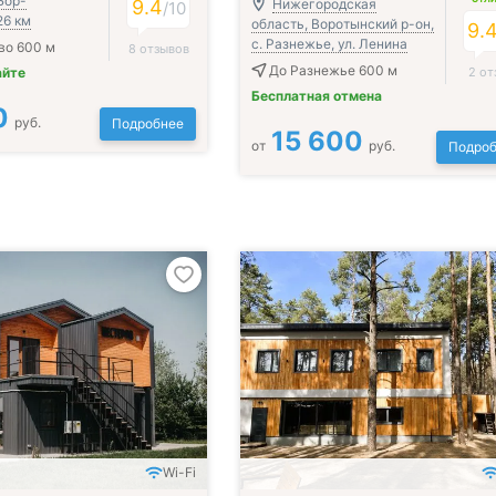
Бор-
9.4
Нижегородская
/
10
26 км
область, Воротынский р-он,
9.
с. Разнежье, ул. Ленина
во 600 м
8 отзывов
До Разнежье 600 м
айте
2 от
Бесплатная отмена
0
руб.
Подробнее
15 600
от
руб.
Подроб
Wi-Fi