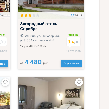
Wi-Fi
Wi-Fi
Включён завтрак, обед и ужин
Загородный отель
Серебро
ИЧНО
ОТЛИЧНО
Ильино, ул. Приозерная,
д. 3, 354 км трассы М-7
3
9.4
/
10
/
10
До Ильино 3 км
зывов
11 отзывов
4 480
от
руб.
Подробнее
нее