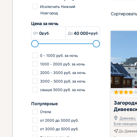
Исключить Нижний
Новгород
Сортировать
Цена за
ночь
0
40 000+
От
руб.
До
руб.
0
-
1000
руб.
за ночь
1000
-
2000
руб.
за ночь
2000
-
3000
руб.
за ночь
3000
-
5000
руб.
за ночь
свыше
5000
руб.
за ночь
Завтрак вклю
Загородн
Популярные
Дивеевск
Отели
Дивеево,
от
2000
до
3000
руб.
Благовещенс
от
3000
до
5000
руб.
До Дивее