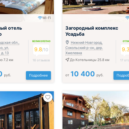
Wi-Fi
Включён завтрак, обед и ужин
ый отель
Загородный комплекс
о
Усадьба
ВЕЛИКОЛЕПНО
ОТЛ
дская обл.,
Нижний Новгород,
о, ул.
Сокольский р-он, дер.
9.8
9.
/
10
д. 13
Хмелевка
о 7.2 км
До Котельницы 25.8 км
16 отзывов
17 от
0
10 400
руб.
от
руб.
Подробнее
Подроб