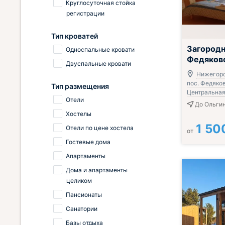
Круглосуточная стойка
регистрации
Тип кроватей
Загородн
Односпальные кровати
Федяков
Двуспальные кровати
Нижегоро
пос. Федяков
Тип размещения
Центральная 
Отели
До Ольгин
Хостелы
1 50
Отели по цене хостела
от
Гостевые дома
Апартаменты
Дома и апартаменты
целиком
Пансионаты
Санатории
Базы отдыха