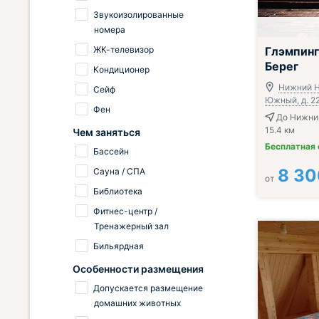
Звукоизолированные
номера
ЖК-телевизор
Глэмпин
Берег
Кондиционер
Нижний Н
Сейф
Южный, д. 2
Фен
До Нижни
15.4 км
Чем заняться
Бесплатная
Бассейн
8 30
Сауна / СПА
от
Библиотека
Фитнес-центр /
Тренажерный зал
Бильярдная
Особенности размещения
Допускается размещение
домашних животных