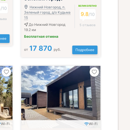
ВЕЛИКОЛЕПНО
4
Нижний Новгород, п.
/
10
Зеленый город, д/о Кудьма
9.8
/
10
15
зыва
До Нижний Новгород
5 отзывов
19.2 км
Бесплатная отмена
нее
17 870
от
руб.
Подробнее
Wi-Fi
Wi-Fi