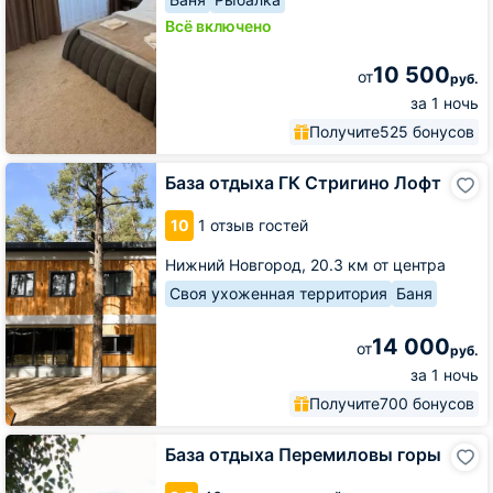
Всё включено
10 500
от
руб.
за 1 ночь
Получите
525 бонусов
База
База отдыха ГК Стригино Лофт
отдыха
ГК
10
1 отзыв гостей
Стригино
Лофт
Нижний Новгород,
20.3 км от центра
Своя ухоженная территория
Баня
14 000
от
руб.
за 1 ночь
Получите
700 бонусов
База
База отдыха Перемиловы горы
отдыха
Перемиловы