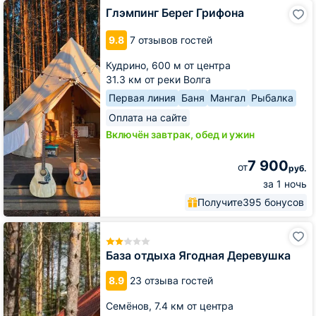
Глэмпинг
Глэмпинг Берег Грифона
Берег
Грифона
9.8
7 отзывов гостей
Кудрино,
600 м от центра
31.3 км от реки Волга
Первая линия
Баня
Мангал
Рыбалка
Оплата на сайте
Включён завтрак, обед и ужин
7 900
от
руб.
за 1 ночь
Получите
395 бонусов
База
отдыха
Ягодная
База отдыха Ягодная Деревушка
Деревушка
8.9
23 отзыва гостей
Семёнов,
7.4 км от центра