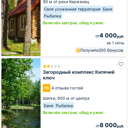
90 м от реки Керженец
Своя ухоженная территория
Баня
Рыбалка
Включён завтрак, обед и ужин
4 000
от
руб.
за 1 ночь
Получите
200 бонусов
Загородный
комплекс
Кипячий
Загородный комплекс Кипячий
ключ
ключ
10
4 отзыва гостей
Шатки,
600 м от центра
Баня
Рыбалка
Включён завтрак, обед и ужин
8 000
от
руб.