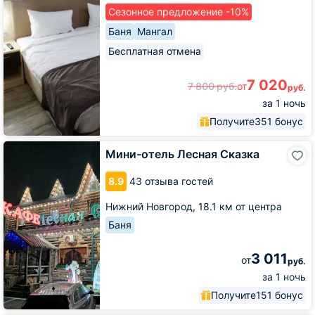
Сезонное предложение -10%
Баня
Мангал
Бесплатная отмена
7 020
7 800
руб.
от
руб.
за 1 ночь
Получите
351 бонус
Мини-
Мини-отель Лесная Сказка
отель
Лесная
8.9
43 отзыва гостей
Сказка
Нижний Новгород,
18.1 км от центра
Баня
3 011
от
руб.
за 1 ночь
Получите
151 бонус