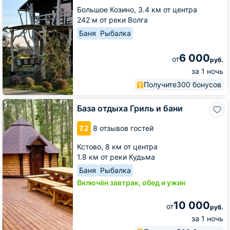
Большое Козино,
3.4 км от центра
242 м от реки Волга
Баня
Рыбалка
6 000
от
руб.
за 1 ночь
Получите
300 бонусов
База
База отдыха Гриль и бани
отдыха
Гриль
7.2
8 отзывов гостей
и
бани
Кстово,
8 км от центра
1.8 км от реки Кудьма
Баня
Рыбалка
Включён завтрак, обед и ужин
10 000
от
руб.
за 1 ночь