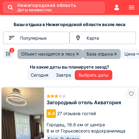
Нижегородская область
Даты неизвестны
Базы отдыха в Нижегородской области возле леса
Популярные
Карта
2
Объект находится в лесу
База отдыха
Цена
Сегодня
Завтра
Выбрать даты
Загородный
отель
Акватория
Загородный отель Акватория
9.4
27 отзывов гостей
Городец,
16.6 км от центра
8 м от Горьковского водохранилища
Баня
Рыбалка