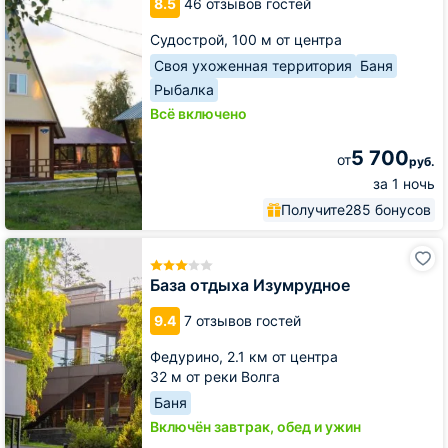
8.5
46 отзывов гостей
горы
Судострой,
100 м от центра
Своя ухоженная территория
Баня
Рыбалка
Всё включено
5 700
от
руб.
за 1 ночь
Получите
285 бонусов
База
отдыха
Изумрудное
База отдыха Изумрудное
9.4
7 отзывов гостей
Федурино,
2.1 км от центра
32 м от реки Волга
Баня
Включён завтрак, обед и ужин