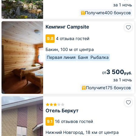
за 1 ночь
Получите
400 бонусов
Кемпинг
Кемпинг Campsite
Campsite
9.8
4 отзыва гостей
Бакин,
100 м от центра
Первая линия
Баня
Рыбалка
3 500
от
руб.
за 1 ночь
Получите
175 бонусов
Отель
Беркут
Отель Беркут
9.1
16 отзывов гостей
Нижний Новгород,
18 км от центра