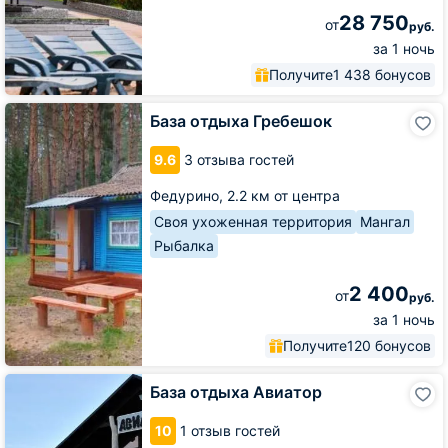
28 750
от
руб.
за 1 ночь
Получите
1 438 бонусов
База
База отдыха Гребешок
отдыха
Гребешок
9.6
3 отзыва гостей
Федурино,
2.2 км от центра
Своя ухоженная территория
Мангал
Рыбалка
2 400
от
руб.
за 1 ночь
Получите
120 бонусов
База
База отдыха Авиатор
отдыха
Авиатор
10
1 отзыв гостей