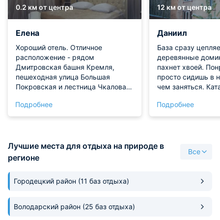
0.2 км от центра
12 км от центра
Елена
Даниил
Хороший отель. Отличное
База сразу цепля
расположение - рядом
деревянные домик
Дмитровская башня Кремля,
пахнет хвоей. Пон
пешеходная улица Большая
просто сидишь в н
Покровская и лестница Чкалова.
чем заняться. Кат
Место тихое, отель находится на
собачьей упряжке
Подробнее
Подробнее
закрытой территории внутри
невероятное, эмо
двора. Персонал очень вежливый
зашкаливают. Хас
и приветливый. Встречала нас
дружелюбные, с н
Ольга. Всё рассказала, показала
общаться, даже п
Лучшие места для отдыха на природе в
и объяснила. Было очень приятно.
ухаживать за ним
Все
Уборка и вынос мусора
показали, как пра
регионе
производились по запросу. Не
активного дня за
хватало в номере холодильника.
парилка отличная,
Городецкий район
(11 баз отдыха)
На первом этаже кулер,
равномерно, вени
микроволновка, чай, сахар.
видов на выбор.
Впечатления остались хорошие.
Володарский район
(25 баз отдыха)