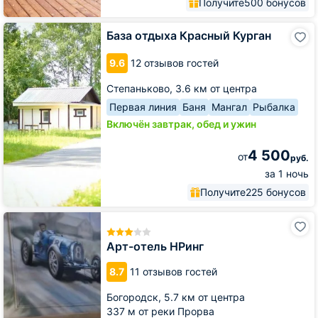
Получите
500 бонусов
База
База отдыха Красный Курган
отдыха
Красный
9.6
12 отзывов гостей
Курган
Степаньково,
3.6 км от центра
Первая линия
Баня
Мангал
Рыбалка
Включён завтрак, обед и ужин
4 500
от
руб.
за 1 ночь
Получите
225 бонусов
Арт-
отель
НРинг
Арт-отель НРинг
8.7
11 отзывов гостей
Богородск,
5.7 км от центра
337 м от реки Прорва