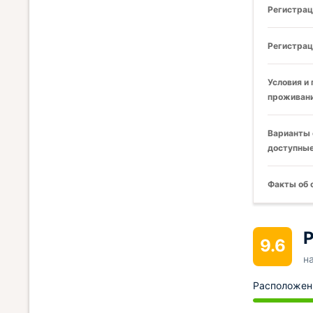
Регистрац
Регистрац
Условия и
проживани
Варианты 
доступные
Факты об 
Р
9.6
н
Расположен