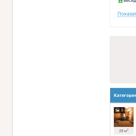
Бесед
Показат
Категори
5
2
28 м