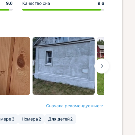
9.6
Качество сна
9.6
Сначала рекомендуемые
омере
3
Номера
2
Для детей
2