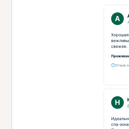
А
Хорошая 
вежливы
свежее.
Проживан
Отзыв о
Н
Идеально
спа-зона