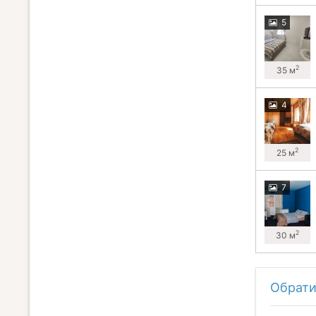
5
2
35 м
4
2
25 м
7
2
30 м
Обрати