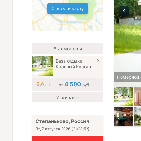
Открыть карту
Вы смотрели
База отдыха
Красный Курган
Номерной 
9.6
4 500
/ 10
от
руб.
Удалить все
Степаньково, Россия
Пт, 7 августа 2026
(
21:28:53
)