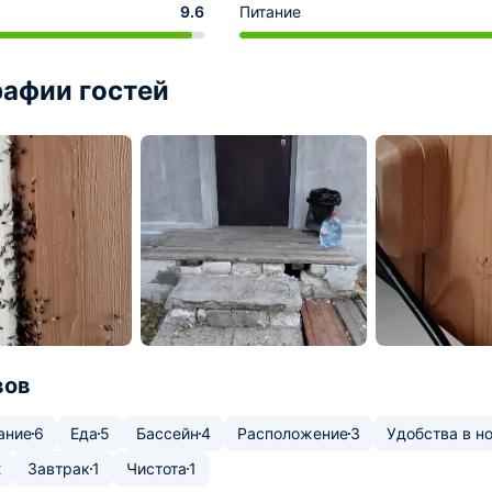
9.6
Питание
афии гостей
вов
ание
6
Еда
5
Бассейн
4
Расположение
3
Удобства в н
2
Завтрак
1
Чистота
1