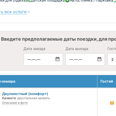
ки для отдыха
Детская площадка
Автостоянка / Парковка
ь все услуги
Введите предполагаемые даты поездки, для пр
Дата заезда
Дата выезда
Гост
—.—.—
—.—.—
2
я номера
Гостей
Двухместный (комфорт)
Кровати:
двуспальная кровать
Описание и фото