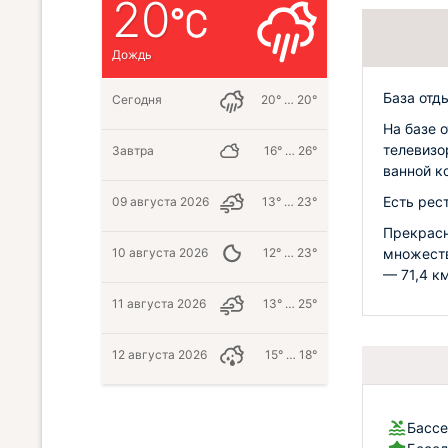
20
Дождь
База отд
Сегодня
20° … 20°
На базе 
телевизо
Завтра
16° … 26°
ванной к
Есть рес
09 августа 2026
13° … 23°
Прекрасн
множеств
10 августа 2026
12° … 23°
— 71,4 км
11 августа 2026
13° … 25°
12 августа 2026
15° … 18°
Бассе