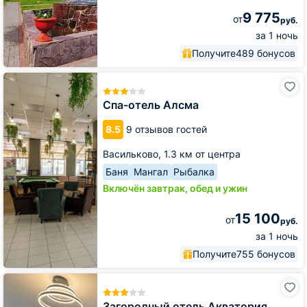
9 775
от
руб.
за 1 ночь
Получите
489 бонусов
Спа-
отель
Алсма
Спа-отель Алсма
8.5
9 отзывов гостей
Васильково,
1.3 км от центра
Баня
Мангал
Рыбалка
Включён завтрак, обед и ужин
15 100
от
руб.
за 1 ночь
Получите
755 бонусов
Загородный
отель
Акватория
Загородный отель Акватория