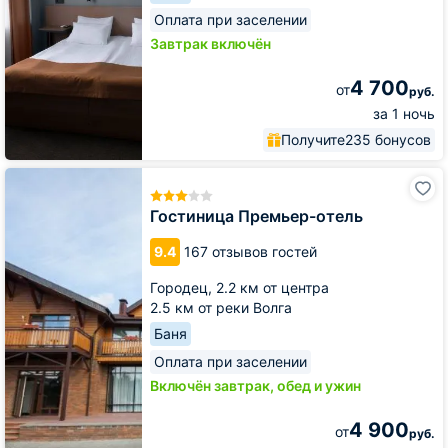
Оплата при заселении
Завтрак включён
4 700
от
руб.
за 1 ночь
Получите
235 бонусов
Гостиница
Премьер-
отель
Гостиница Премьер-отель
9.4
167 отзывов гостей
Городец,
2.2 км от центра
2.5 км от реки Волга
Баня
Оплата при заселении
Включён завтрак, обед и ужин
4 900
от
руб.