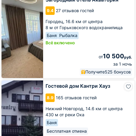
9.4
27 отзывов гостей
Городец,
16.6 км от центра
8 м от Горьковского водохранилища
Баня
Рыбалка
Всё включено
10 500
от
руб.
за 1 ночь
Получите
525 бонусов
Гостевой
Гостевой дом Кантри Хауз
дом
Кантри
8.9
165 отзывов гостей
Хауз
Нижний Новгород,
14.6 км от центра
430 м от реки Ока
Баня
Бесплатная отмена