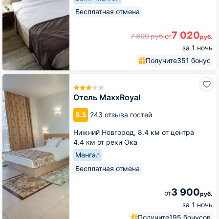
Бесплатная отмена
7 020
7 800
руб.
от
руб.
за 1 ночь
Получите
351 бонус
Отель
MaxxRoyal
Отель MaxxRoyal
8.3
243 отзыва гостей
Нижний Новгород,
8.4 км от центра
4.4 км от реки Ока
Мангал
Бесплатная отмена
3 900
от
руб.
за 1 ночь
Получите
195 бонусов