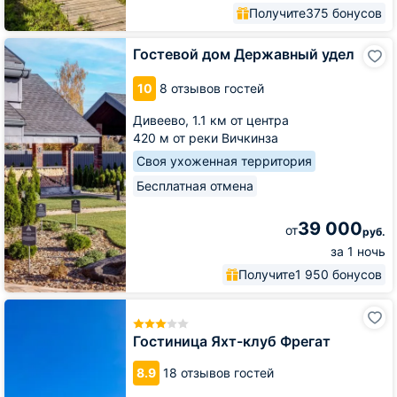
Получите
375 бонусов
Гостевой
Гостевой дом Державный удел
дом
Державный
10
8 отзывов гостей
удел
Дивеево,
1.1 км от центра
420 м от реки Вичкинза
Своя ухоженная территория
Бесплатная отмена
39 000
от
руб.
за 1 ночь
Получите
1 950 бонусов
Гостиница
Яхт-
клуб
Гостиница Яхт-клуб Фрегат
Фрегат
8.9
18 отзывов гостей