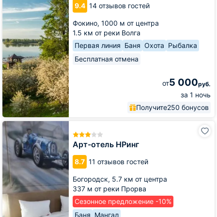
9.4
14 отзывов гостей
Фокино,
1000 м от центра
1.5 км от реки Волга
Первая линия
Баня
Охота
Рыбалка
Бесплатная отмена
5 000
от
руб.
за 1 ночь
Получите
250 бонусов
Арт-
отель
НРинг
Арт-отель НРинг
8.7
11 отзывов гостей
Богородск,
5.7 км от центра
337 м от реки Прорва
Сезонное предложение -10%
Баня
Мангал