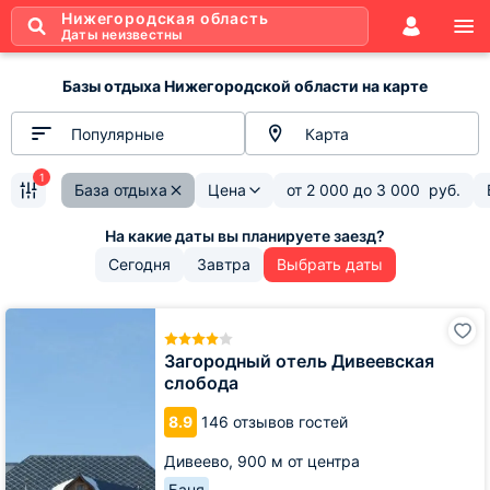
Нижегородская область
Даты неизвестны
Базы отдыха Нижегородской области на карте
Популярные
Карта
1
База отдыха
Цена
от
2 000
до
3 000
руб.
Сегодня
Завтра
Выбрать даты
Загородный
отель
Дивеевская
Загородный отель Дивеевская
слобода
слобода
8.9
146 отзывов гостей
Дивеево,
900 м от центра
Баня