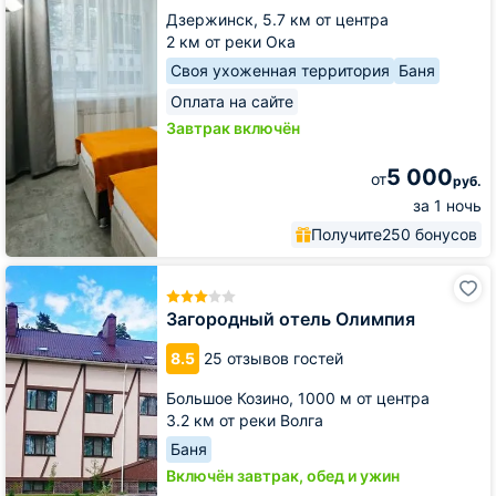
Дзержинск,
5.7 км от центра
2 км от реки Ока
Своя ухоженная территория
Баня
Оплата на сайте
Завтрак включён
5 000
от
руб.
за 1 ночь
Получите
250 бонусов
Загородный
отель
Олимпия
Загородный отель Олимпия
8.5
25 отзывов гостей
Большое Козино,
1000 м от центра
3.2 км от реки Волга
Баня
Включён завтрак, обед и ужин