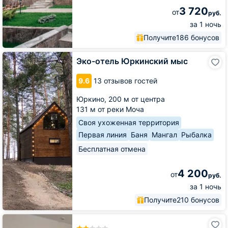
3 720
от
руб.
за 1 ночь
Получите
186 бонусов
Эко-
Эко-отель Юркинский мыс
отель
Юркинский
9.6
13 отзывов гостей
мыс
Юркино,
200 м от центра
131 м от реки Моча
Своя ухоженная территория
Первая линия
Баня
Мангал
Рыбалка
Бесплатная отмена
4 200
от
руб.
за 1 ночь
Получите
210 бонусов
Гостиница
Стригино