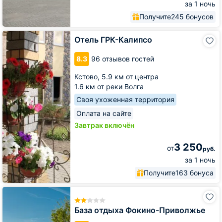
за 1 ночь
Получите
245 бонусов
Отель
Отель ГРК-Калипсо
ГРК-
Калипсо
8.3
96 отзывов гостей
Кстово,
5.9 км от центра
1.6 км от реки Волга
Своя ухоженная территория
Оплата на сайте
Завтрак включён
3 250
от
руб.
за 1 ночь
Получите
163 бонуса
База
отдыха
Фокино-
База отдыха Фокино-Приволжье
Приволжье