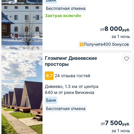
Бесплатная отмена
Завтрак включён
8 000
от
руб.
за 1 ночь
Получите
400 бонусов
Глэмпинг
Глэмпинг Дивеевские
Дивеевские
просторы
просторы
8.7
24 отзыва гостей
Дивеево,
1.3 км от центра
640 м от реки Вичкинза
Баня
Бесплатная отмена
7 500
от
руб.
за 1 ночь