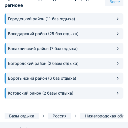
Все
не помеха. Есть что улучшать. Но
регионе
в принципе, рекомендую!
Ресторан в отеле хороший- все
Городецкий район
(11 баз отдыха)
вкусно, возможно дороговаты
завтраки и ужины по стоимости,
но обед - стоимость доступная.
Володарский район
(25 баз отдыха)
Шведский стол.
Балахнинский район
(7 баз отдыха)
Богородский район
(2 базы отдыха)
Воротынский район
(6 баз отдыха)
Кстовский район
(2 базы отдыха)
Базы отдыха
Россия
Нижегородская обла