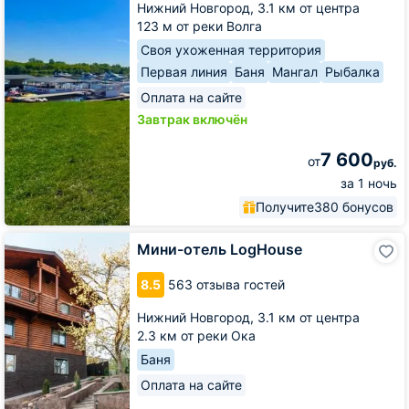
Нижний Новгород,
3.1 км от центра
123 м от реки Волга
Своя ухоженная территория
Первая линия
Баня
Мангал
Рыбалка
Оплата на сайте
Завтрак включён
7 600
от
руб.
за 1 ночь
Получите
380 бонусов
Мини-
Мини-отель LogHouse
отель
LogHouse
8.5
563 отзыва гостей
Нижний Новгород,
3.1 км от центра
2.3 км от реки Ока
Баня
Оплата на сайте