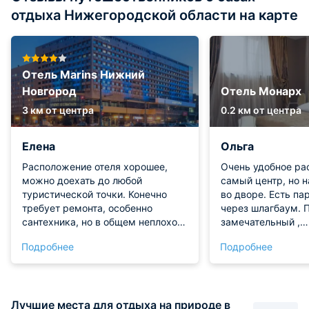
отдыха Нижегородской области на карте
Отель Marins Нижний
Новгород
Отель Монарх
3 км от центра
0.2 км от центра
Елена
Ольга
Расположение отеля хорошее,
Очень удобное ра
можно доехать до любой
самый центр, но н
туристической точки. Конечно
во дворе. Есть па
требует ремонта, особенно
через шлагбаум. 
сантехника, но в общем неплохо.
замечательный ,
Постель удобная, белье чистое, но
доброжелательный
Подробнее
Подробнее
близость отеля к дороге
доме чудесное каф
значительно ухудшает настроение
недорого. В холле
ночью, очень шумно. В целом кто
было попить чай и
любит спать с закрытыми окнами
номере большой ш
Лучшие места для отдыха на природе в
и кондиционером, возможно, это
просторный сануз