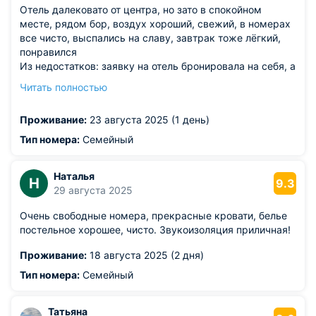
Отель далековато от центра, но зато в спокойном
месте, рядом бор, воздух хороший, свежий, в номерах
все чисто, выспались на славу, завтрак тоже лёгкий,
понравился
Из недостатков: заявку на отель бронировала на себя, а
при заезде потребовали в паспорта всех и копии
Читать полностью
свидетельств о рождении детей и все почему то
сканировали.. Были во многих отелях других городов,
Проживание:
23 августа 2025 (1 день)
просят только паспорт на кого забронировано. Поэтому
как то странно показалось
Тип номера:
Семейный
Наталья
Н
9.3
29 августа 2025
Очень свободные номера, прекрасные кровати, белье
постельное хорошее, чисто. Звукоизоляция приличная!
Проживание:
18 августа 2025 (2 дня)
Тип номера:
Семейный
Татьяна