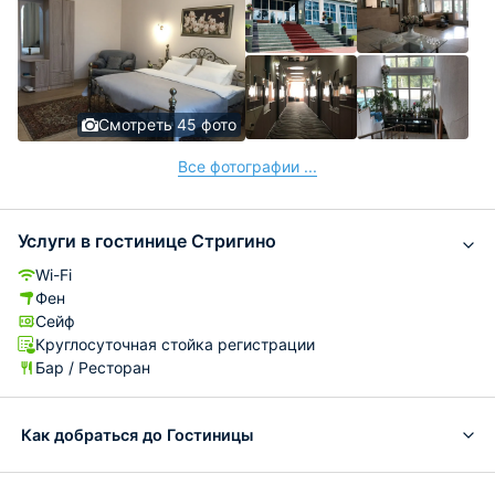
но немного. Что сказать про номер, в целом чисто,
везде ковралин. Оторваны шторы, видимо не следят,
раковина засорена была, полотенце одно было с
хорошей дыркой. Очень не хватало кондиционера.
Смотреть 45 фото
Все фотографии ...
Услуги в гостинице Стригино
Wi-Fi
Фен
Сейф
Круглосуточная стойка регистрации
Бар / Ресторан
Как добраться до Гостиницы