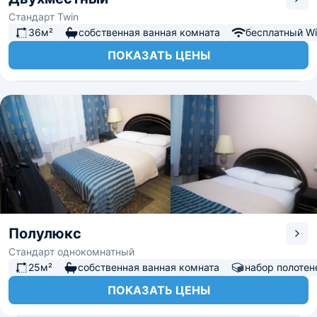
ярмарки, Нижегородского Кремля и центральной
Стандарт Twin
площади или просто пешком прогуляться по лесу и
берегу реки.
36м²
собственная ванная комната
бесплатный Wi-
ПОКАЗАТЬ ЦЕНЫ
Полулюкс
Стандарт однокомнатный
25м²
собственная ванная комната
набор полотен
ПОКАЗАТЬ ЦЕНЫ