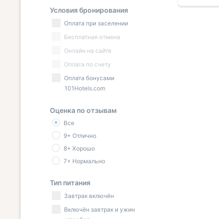
стабильно, спал хорошо на
рыбалка 
Условия бронирования
а,
удобной кровати. По соотношению
приехать,
Оплата при заселении
сти
ценакачество — твёрдая пятёрка.
воочию!
Если понадобится сюда ещё,
Бесплатная отмена
от нее
точно остановлюсь здесь.
Онлайн на сайте
ам
Оплата по счету
 за
Оплата бонусами
101Hotels.com
Оценка по отзывам
Все
9+ Отлично
8+ Хорошо
7+ Нормально
Тип питания
Завтрак включён
Включён завтрак и ужин