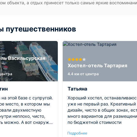
ом объекта, а отдых принесет только самые яркие воспоминан
ы путешественников
ль Васильсурская
а
Хостел-отель Тартария
 центра
4.4 км от центра
тин
Татьяна
на этой базе с супругой.
Хороший хостел, останавливаюс
ое место, в котором мы
уже не первый раз. Креативный
овали двухместную
дизайн, чисто в общих зонах, ес
нутри неплохо, чисто,
много вариантов для размещен
ть можно. А вот снаружи
по бюджетной стоимости
интереснее! Виды
Подробнее
 есть баня, доступна