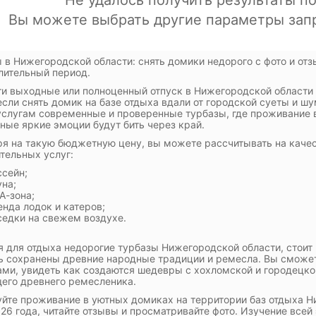
 в Нижегородской области: снять домики недорого с фото и отзы
лительный период.
и выходные или полноценный отпуск в Нижегородской области
если снять домик на базе отдыха вдали от городской суеты и ш
слугам современные и проверенные турбазы, где проживание в
ные яркие эмоции будут бить через край.
я на такую бюджетную цену, вы можете рассчитывать на каче
тельных услуг:
ссейн;
уна;
А-зона;
енда лодок и катеров;
седки на свежем воздухе.
 для отдыха недорогие турбазы Нижегородской области, стоит п
ь сохранены древние народные традиции и ремесла. Вы смож
ми, увидеть как создаются шедевры с хохломской и городецко
его древнего ремесленика.
йте проживание в уютных домиках на территории баз отдыха Н
26 года, читайте отзывы и просматривайте фото. Изучение все