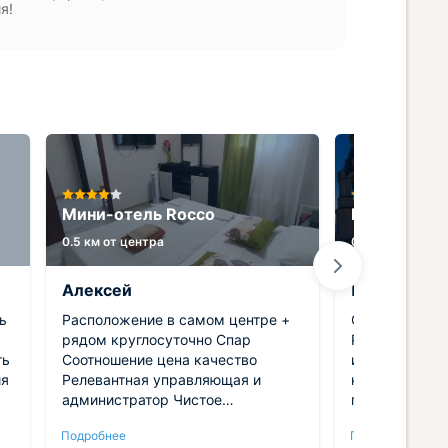
ия!
Мини-отель Rocco
Гостиница 
0.5 км от центра
0.8 км от центр
Алексей
Полина
ь
Расположение в самом центре +
Отличная лок
рядом круглосуточно Спар
Рядом есть в
ть
Соотношение цена качество
инфраструкту
ия
Релевантная управляющая и
комфортабель
администратор Чистое
приветливый 
постельное белье , полотенце
Приездом и 
Подробнее
Подробнее
остались в во