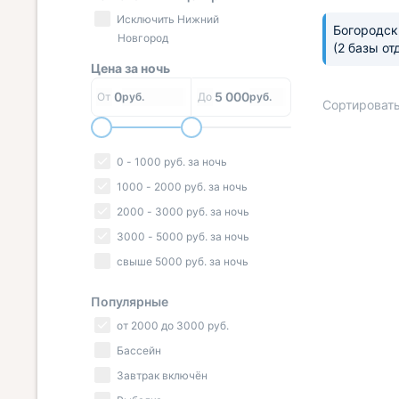
Исключить Нижний
Богородск
Новгород
(2 базы от
Цена за
ночь
0
5 000
От
руб.
До
руб.
Сортировать
0
-
1000
руб.
за ночь
1000
-
2000
руб.
за ночь
« НАЗАД
2000
-
3000
руб.
за ночь
3000
-
5000
руб.
за ночь
свыше
5000
руб.
за ночь
Популярные
от
2000
до
3000
руб.
Бассейн
Завтрак включён