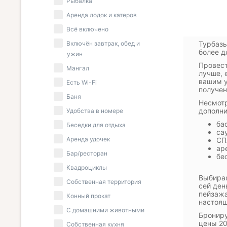
Рыбалка
Аренда лодок и катеров
Всё включено
Включён завтрак, обед и
Турбазы
более д
ужин
Провест
Мангал
лучше, 
вашим у
Есть Wi-Fi
получен
Баня
Несмотр
дополни
Удобства в номере
ба
Беседки для отдыха
са
Аренда удочек
СП
ар
Бар/ресторан
бе
Квадроциклы
Выбирая
Собственная территория
сей ден
пейзажа
Конный прокат
настоящ
С домашними животными
Брониру
цены 20
Собственная кухня