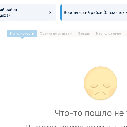
ий район
Воротынский район
(6 баз отды
дыха)
:
Популярность
Оценка по отзывам
Звезды
Расположение
1
…
ДАЛЕЕ »
Загрузка отелей