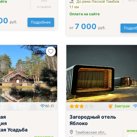
365
16 от
айте
До реки Лесной Тамбов
отзывов
1.1 км
Оплата на сайте
00
руб.
Подробнее
7 000
от
руб.
Подроб
Wi-Fi
Завтрак
ак, обед и ужин
Завтрак включён
ая
Загородный отель
ция
Яблоко
ая Усадьба
ВЕЛИК
Тамбовская обл.,