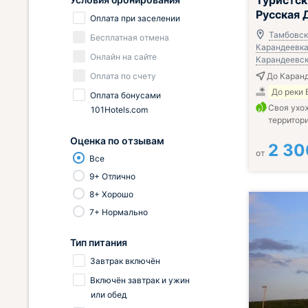
Туристск
Русская 
Оплата при заселении
Тамбовска
Бесплатная отмена
Карандеевка,
Онлайн на сайте
Карандеевска
Оплата по счету
До Каран
До реки 
Оплата бонусами
Своя ухо
101Hotels.com
территор
Оценка по отзывам
2 30
от
Все
9+ Отлично
8+ Хорошо
7+ Нормально
Тип питания
Завтрак включён
Включён завтрак и ужин
или обед