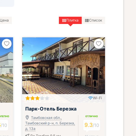
Цена
Плитка
Список
Wi-Fi
Включён завтрак, обед и ужин
Парк-Отель Березка
ОЛЕПНО
ОТЛИЧНО
Тамбовская обл.,
Тамбовский р-н, п. Березка,
6
9.3
/
10
/
10
д. 13а
До Тамбов 9.5 км