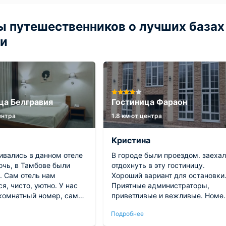
 путешественников о лучших базах
ти
ца Белгравия
Гостиница Фараон
центра
1.8 км от центра
Кристина
ивались в данном отеле
В городе были проездом. заеха
очь, в Тамбове были
отдохнуть в эту гостиницу.
. Сам отель нам
Хороший вариант для остановки
я, чисто, уютно. У нас
Приятные администраторы,
комнатный номер, сам
приветливые и вежливые. Номе
оизвел положительное
хороший и уютный, чистота и
Подробнее
ие, белье чистое,
порядок. Спалось отлично, сосе
боры, отличные гели для
не шумные. Переночевали и