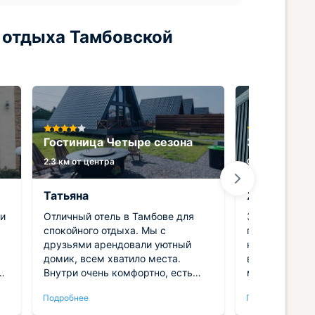
 отдыха Тамбовской
Гостиница Четыре сезона
Загородный
2.3 км от центра
0.3 км от центр
Татьяна
Жанна
ли
Отличный отель в Тамбове для
Загородный о
спокойного отдыха. Мы с
понравился. 
.
друзьями арендовали уютный
комфортного 
домик, всем хватило места.
всё необходи
р
Внутри очень комфортно, есть
минусов во в
удобная мебель и вся нужная
заметили. В н
Подробнее
Подробнее
ди
кухонная техника. Территория
уютно. Одноз
зеленая и красивая, приятно
ещё раз и бу