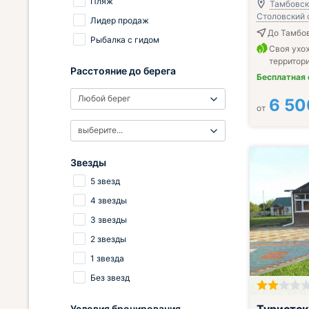
Пляж
Тамбовски
Столовский 
Лидер продаж
До Тамбов
Рыбалка с гидом
Своя ухо
территор
Расстояние до берега
Бесплатная
Любой берег
6 50
от
выберите...
Звезды
5 звезд
4 звезды
3 звезды
2 звезды
1 звезда
Без звезд
Условия бронирования