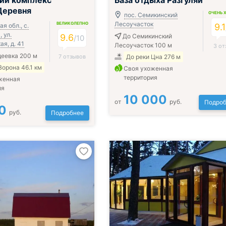
ий комплекс
База отдыха Разгуляй
Деревня
ОЧЕНЬ 
пос. Семикинский
Лесоучасток
ВЕЛИКОЛЕПНО
я обл., с.
9.1
 ул.
9.6
До Семикинский
/
10
я, д. 41
Лесоучасток 100 м
3 от
деевка 200 м
7 отзывов
До реки Цна 276 м
Ворона 46.1 км
Своя ухоженная
территория
женная
ия
10 000
от
руб.
Подроб
0
руб.
Подробнее