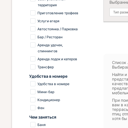
Выбранн
территория
Тип раз
Приготовление трофеев
Услуги егеря
Автостоянка / Парковка
Бар / Ресторан
Аренда удочек,
спиннингов
Аренда лодок и катеров
Список 
Выбирай
Трансфер
Найти и
Удобства в номере
предста
качеств
Удобства в номере
предлаг
Мини-бар
мебелью
Кондиционер
При пои
вам в к
Фен
террасы
птиц от
Чем заняться
хотя бы
Баня