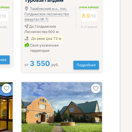
Турбаза Галдым
ХОРОШО
ОЧЕНЬ ХОРОШО
Тамбовский м.о., пос.
Голдымское лесничество
8.9
/
10
/
10
(квартал № 7)
До Голдымское
зыва
6 отзывов
Лесничество 600 м
До реки Цна 73 м
Своя ухоженная
территория
нее
3 550
от
руб.
Подробнее