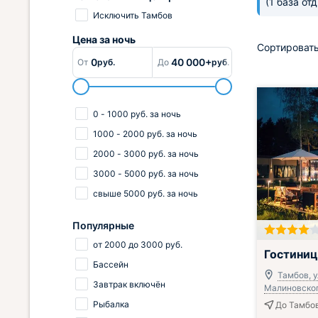
(1 база от
Исключить Тамбов
Цена за
ночь
Сортировать
0
40 000+
От
руб.
До
руб.
0
-
1000
руб.
за ночь
1000
-
2000
руб.
за ночь
2000
-
3000
руб.
за ночь
3000
-
5000
руб.
за ночь
свыше
5000
руб.
за ночь
Популярные
от
2000
до
3000
руб.
Завтрак вклю
Гостиниц
Бассейн
Тамбов, 
Завтрак включён
Малиновского
Рыбалка
До Тамбов