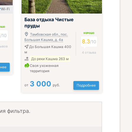
Wi-Fi
База отдыха Чистые
пруды
ОШО
ХОРОШО
7
Тамбовская обл., пос.
/
10
Большая Кашма, д. 4а
8.3
/
10
зывов
До Большая Кашма 400
м
4 отзыва
До реки Кашма 263 м
Своя ухоженная
нее
территория
3 000
от
руб.
Подробнее
ия фильтра.