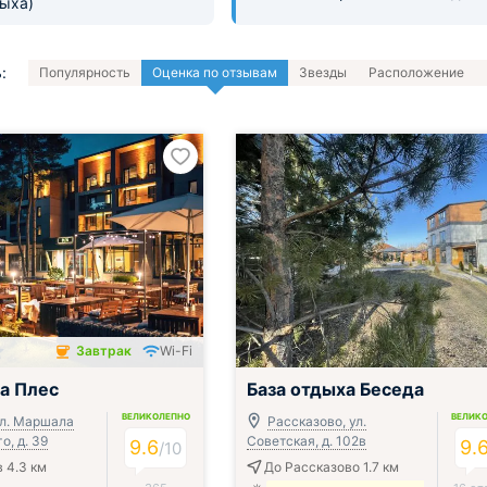
дыха)
:
Популярность
Оценка по отзывам
Звезды
Расположение
Завтрак
Wi-Fi
чён
а Плес
База отдыха Беседа
ВЕЛИКОЛЕПНО
ВЕЛИК
ул. Маршала
Рассказово, ул.
, д. 39
Советская, д. 102в
9.6
9.
/
10
 4.3 км
До Рассказово 1.7 км