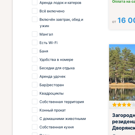
Оплата на с
Аренда лодок и катеров
Всё включено
16 0
Включён завтрак, обед и
от
ужин
Мангал
Есть Wi-Fi
Баня
Удобства в номере
Беседки для отдыха
Аренда удочек
Бар/ресторан
Квадроциклы
Собственная территория
Конный прокат
Включён завтр
Загородн
С домашними животными
резиден
Собственная кухня
Дворянск