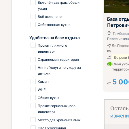
Включён завтрак, обед и
ужин
Всё включено
База отды
Петрови
Собственная кухня
Тамбовска
Удобства на базе отдыха
Пересыпкино
Прокат пляжного
До Пересы
км
инвентаря
До реки 
Охраняемая территория
Своя ухо
Няня / Услуги по уходу за
территор
детьми
5 00
Камин
от
Wi-Fi
Общая кухня
Прокат горнолыжного
Осталь
инвентаря
измени
Место для хранения лыж
Своя ухоженная