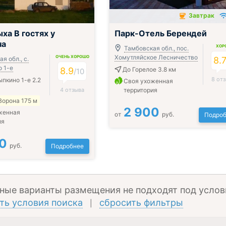
Завтрак
Завтрак включён
ха В гостях у
Парк-Отель Берендей
ча
ХОР
Тамбовская обл., пос.
Хомутляйское Лесничество
ОЧЕНЬ ХОРОШО
я обл., с.
8.
 1-е
8.9
До Горелое 3.8 км
/
10
8 от
пкино 1-е 2.2
Своя ухоженная
4 отзыва
территория
Ворона 175 м
2 900
женная
от
руб.
Подроб
ия
0
руб.
Подробнее
ные варианты размещения не подходят под услов
ть условия поиска
сбросить фильтры
|