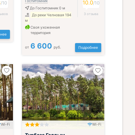
Госпитомник
8
10.0
/
10
/
10
До Госпитомник 0 м
зывов
3 отзыва
До реки Челновая 194
м
Своя ухоженная
территория
нее
6 600
от
руб.
Подробнее
Wi-Fi
Wi-Fi