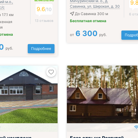
Мичуринский м. о., д.
ВЕЛИКОЛЕПНО
й м.о.,
9.
Савинка, ул. Широкая, д. 30
с/с
9.6
/
10
До Савинка 300 м
6 от
 17.1 км
13 отзывов
Бесплатная отмена
женная
ия
6 300
 отмена
от
руб.
Подроб
0
руб.
Подробнее