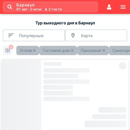
Барнаул
07 авг
-
2 ночи
2
гостя
Тур выходного дня в Барнаул
Популярные
Карта
5
Отели
Гостевой дом
Пансионат
Санатор