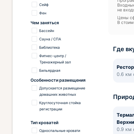
Програм
Сейф
Входные
не вход
Фен
Цены сф
В стоим
Чем заняться
Бассейн
Сауна / СПА
Библиотека
Где вк
Фитнес-центр /
Тренажерный зал
Рестор
Бильярдная
0.6 км
Особенности размещения
Допускается размещение
домашних животных
Приро
Круглосуточная стойка
регистрации
Термал
Верхни
Тип кроватей
0.9 км
Односпальные кровати