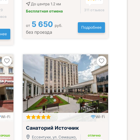
До центра 1.2 км
29
311 отзывов
Бесплатная отмена
ывов
5 650
от
руб.
Подробнее
без проезда
нее
Wi-Fi
Wi-Fi
Всё включено
Санаторий Источник
ХОРОШО
ОТЛИЧНО
Ессентуки, ул. Семашко,