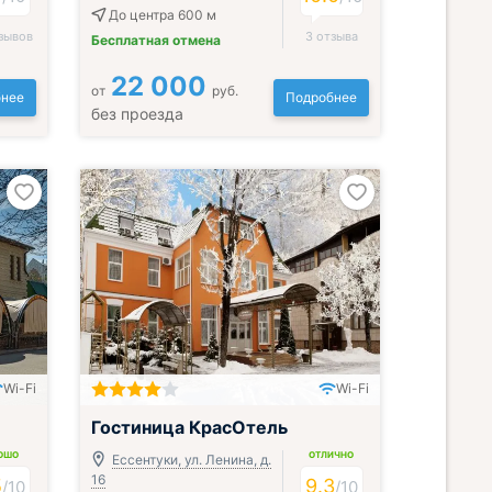
До центра 600 м
зывов
3 отзыва
Бесплатная отмена
22 000
от
руб.
нее
Подробнее
без проезда
Wi-Fi
Wi-Fi
Включён завтрак, обед и ужин
Гостиница КрасОтель
ОШО
ОТЛИЧНО
Ессентуки, ул. Ленина, д.
16
5
9.3
/
10
/
10