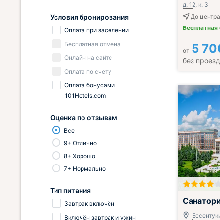
д. 12, к. 3
Условия бронирования
До центра
Бесплатная
Оплата при заселении
Бесплатная отмена
5 70
от
Онлайн на сайте
без проез
Оплата по счету
Оплата бонусами
101Hotels.com
Оценка по отзывам
Все
9+ Отлично
8+ Хорошо
7+ Нормально
Тип питания
Включён завтр
Санатори
Завтрак включён
Ессентуки
Включён завтрак и ужин