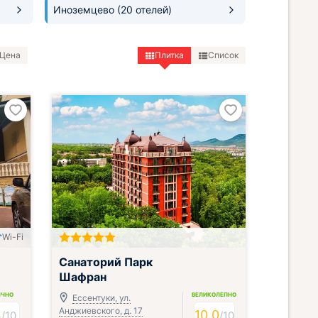
Иноземцево
(20 отелей)
Цена
Плитка
Список
Wi-Fi
Включён завтрак, обед и ужин
Санаторий Парк
Шафран
ИЧНО
ВЕЛИКОЛЕПНО
Ессентуки, ул.
Анджиевского, д. 17
4
10.0
/
10
/
10