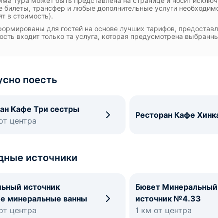
ма тура может быть представлена на странице и носит исклю
 билеты, трансфер и любые дополнительные услуги необходимо
ят в стоимость).
ормированы для гостей на основе лучших тарифов, предоста
ость входит только та услуга, которая предусмотрена выбранн
усно поесть
ан Кафе Три сестры
Ресторан Кафе Хинк
 от центра
дные источники
ьный источник
Бювет Минеральный
е минеральные ванны
источник №4.33
 от центра
1 км от центра