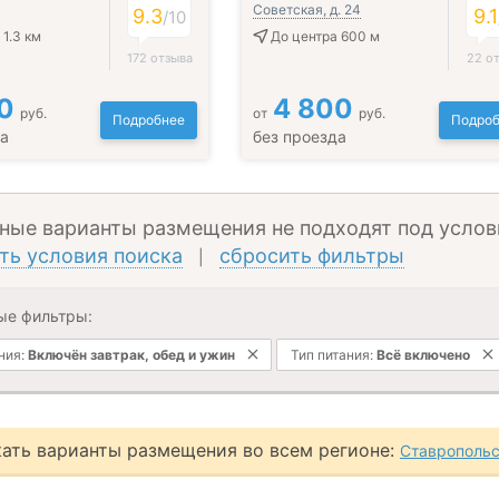
Советская, д. 24
9.3
9.1
/
10
 1.3 км
До центра 600 м
172 отзыва
22 о
0
4 800
руб.
от
руб.
Подробнее
Подроб
да
без проезда
ные варианты размещения не подходят под услов
ть условия поиска
сбросить фильтры
|
ые фильтры:
ния:
Включён завтрак, обед и ужин
Тип питания:
Всё включено
ать варианты размещения во всем регионе:
Ставропольс