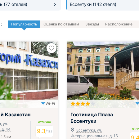
ль
(77 отелей)
Ессентуки
(142 отеля)
:
Популярность
Оценка по отзывам
Звезды
Расположение
Wi-Fi
ак, обед и ужин
Включён завтрак, обед и ужин
й Казахстан
Гостиница Плаза
Ессентуки
ОТЛИЧНО
, ул.
 д. 44
ОТЛ
9.3
Ессентуки, ул.
/
10
Интернациональная, д. 1Б
1.5 км
9.