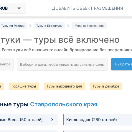
RUB
ДОБАВИТЬ ОБЪЕКТ РАЗМЕЩЕНИЯ
Туры по России
Туры в Ессентуки
Туры всё включено
туки — туры всё включено
в Ессентуки всё включено: онлайн бронирование без посреднико
Выбрать 
ы
Горящие туры
Туры выходного дня
Туры в декабре
рные туры
Ставропольского края
ные Воды
(50 отелей)
Кисловодск
(269 отелей)