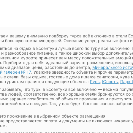
аем вашему вниманию подборку туров всё включено в отели Ес
ли большую компанию друзей. Описание услуг, реальные фото и
яться на отдых в Ессентуки лучше всего по туру всё включено, 
 и разнообразное питание, а также широкий выбор дополнительн
ительном курорте принесет вам массу положительных эмоций 
. Подберите для себя идеальный вариант размещения, использ
мый диапазон цены, расстояние до центра,
Минерального исто
й галереи № 17
. Укажите звездность объекта и прочие парамет
ые отели, базы отдыха, гостевые дома и даже санатории, куда 
о туристам нравятся следующие объекты:
Русь
,
Юность
,
Парк
т забывать, что туры в Ессентуки всё включено — весьма попу
тва людей, соответственно, все хорошие отели бронируются со
имо заранее позаботиться об объекте проживания и приступить
агаемой даты поездки. Так, у вас будет больше шансов заброн
это проживание в выбранном объекте размещения.
не предоставляется: оплата и документы не включают никаких у
ом.