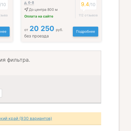
д. 6-8
9.4
/
10
/
10
До центра 800 м
тзыва
112 отзывов
Оплата на сайте
20 250
от
руб.
нее
Подробнее
без проезда
ия фильтра.
кий край (930 вариантов)