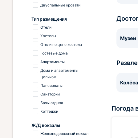
Двуспальные кровати
Досто
Тип размещения
Отели
Хостелы
Музеи
Отели по цене хостела
Гостевые дома
Развле
Апартаменты
Дома и апартаменты
целиком
Колёса
Пансионаты
Санатории
Базы отдыха
Погода 
Коттеджи
Ж/Д вокзалы
Железнодорожный вокзал
25