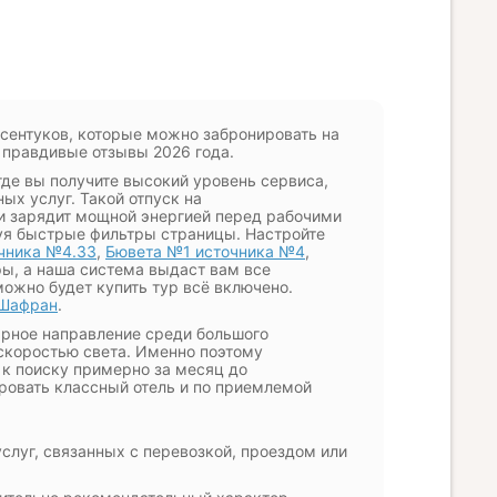
сентуков, которые можно забронировать на
 правдивые отзывы 2026 года.
где вы получите высокий уровень сервиса,
ых услуг. Такой отпуск на
и зарядит мощной энергией перед рабочими
уя быстрые фильтры страницы. Настройте
чника №4.33
,
Бювета №1 источника №4
,
ры, а наша система выдаст вам все
можно будет купить тур всё включено.
 Шафран
.
лярное направление среди большого
 скоростью света. Именно поэтому
 к поиску примерно за месяц до
ировать классный отель и по приемлемой
слуг, связанных с перевозкой, проездом или