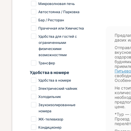
Микроволновая печь
Автостоянка / Парковка
Бар / Ресторан
Прачечная или Химчистка
Предлаг
Удобства для гостей с
двоих и
ограниченными
Отправл
физическими
вкусное
возможностями
оздоров
буднями
Трансфер
приемле
Питьево
Удобства в номере
свободн
Особенн
Удобства в номере
Не стои
Электрический чайник
количес
Холодильник
необход
предпол
Звукоизолированные
цене.
номера
*Тур — 
Проезд 
ЖК-телевизор
перелёт
Кондиционер