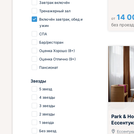
Завтрак включён
Тренажерный зал
14 0
от
Включён завтрак, обед и
без проез
ужин
СПА
Бар/ресторан
Оценка Хорошо (8+)
Оценка Отлично (9+)
Пансионат
Звезды
5 звезд
4 звезды
3 звезды
Включён завтр
2 звезды
Park & Ho
Ессентук
1 звезда
Без звезд
Ессентуки