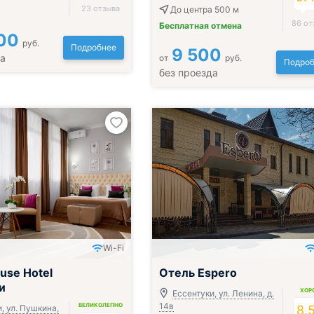
23 отзыва
До центра 500 м
86 от
Бесплатная отмена
00
руб.
Подробнее
9 500
да
от
руб.
Подроб
без проезда
Wi-Fi
ак, обед и ужин
Включён завтрак, обед и ужин
use Hotel
Отель Espero
и
ХОР
Ессентуки, ул. Ленина, д.
14в
ВЕЛИКОЛЕПНО
, ул. Пушкина,
8.