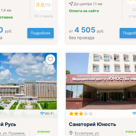
9.6
До центра 1.1 км
/
10
2
 1.4 км
Оплата на сайте
26 отзывов
отз
 отмена
0
4 505
руб.
от
руб.
Подробнее
Подроб
да
без проезда
Wi-Fi
ак, обед и ужин
Включён завтрак, обед и ужин
й Русь
Санаторий Юность
ОТЛИЧНО
ОЧЕНЬ 
, ул. Пушкина,
Ессентуки, ул.