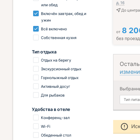
д. 16
или обед
До центра
Включён завтрак, обед и
ужин
8 20
Всё включено
от
Собственная кухня
без проез
Тип отдыха
Отдых на берегу
Осталь
Экскурсионный отдых
измени
Горнолыжный отдых
Активный досуг
Выбранн
Для рыбаков
Тип пита
Удобства в отеле
Конференц-зал
Иск
Wi-Fi
Обеденный стол