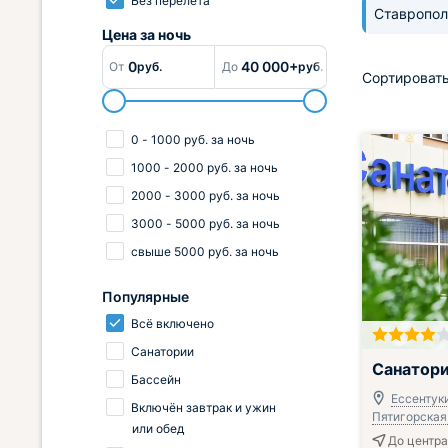
Без перелёта
Ставропо
Цена за
ночь
0
40 000+
От
руб.
До
руб.
Сортировать
0
-
1000
руб.
за ночь
1000
-
2000
руб.
за ночь
2000
-
3000
руб.
за ночь
3000
-
5000
руб.
за ночь
свыше
5000
руб.
за ночь
Популярные
Всё включено
Санатории
Включён завтр
Санатори
Бассейн
Ессентуки
Включён завтрак и ужин
Пятигорская,
или обед
До центра 