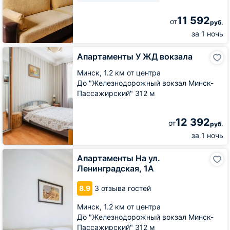
11 592
от
руб.
за 1 ночь
Апартаменты
Апартаменты У ЖД вокзала
У
ЖД
Минск,
1.2 км от центра
вокзала
До "Железнодорожный вокзал Минск-
Пассажирский" 312 м
12 392
от
руб.
за 1 ночь
Апартаменты
Апартаменты На ул.
На
Ленинградская, 1А
ул.
Ленинградская,
8.9
3 отзыва гостей
1А
Минск,
1.2 км от центра
До "Железнодорожный вокзал Минск-
Пассажирский" 312 м