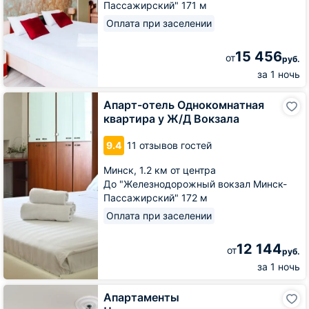
Пассажирский" 171 м
Оплата при заселении
15 456
от
руб.
за 1 ночь
Апарт-
Апарт-отель Однокомнатная
отель
квартира у Ж/Д Вокзала
Однокомнатная
квартира
9.4
11 отзывов гостей
у
Ж/
Минск,
1.2 км от центра
Д
До "Железнодорожный вокзал Минск-
Вокзала
Пассажирский" 172 м
Оплата при заселении
12 144
от
руб.
за 1 ночь
Апартаменты
Апартаменты
Четырехкомнатные