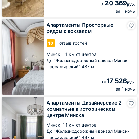
20 369
от
руб.
за 1 ночь
Апартаменты
Апартаменты Просторные
Просторные
рядом с вокзалом
рядом
с
10
1 отзыв гостей
вокзалом
Минск,
1.1 км от центра
До "Железнодорожный вокзал Минск-
Пассажирский" 487 м
17 526
от
руб.
за 1 ночь
Апартаменты
Апартаменты Дизайнерские 2-
Дизайнерские
комнатные в историческом
2-
центре Минска
комнатные
в
Минск,
1.1 км от центра
историческом
До "Железнодорожный вокзал Минск-
центре
Пассажирский" 487 м
Минска