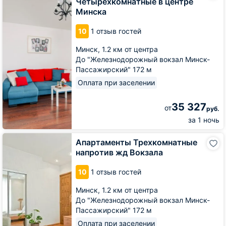
Четырехкомнатные в центре
в
Минска
центре
Минска
10
1 отзыв гостей
Минск,
1.2 км от центра
До "Железнодорожный вокзал Минск-
Пассажирский" 172 м
Оплата при заселении
35 327
от
руб.
за 1 ночь
Апартаменты
Апартаменты Трехкомнатные
Трехкомнатные
напротив жд Вокзала
напротив
жд
10
1 отзыв гостей
Вокзала
Минск,
1.2 км от центра
До "Железнодорожный вокзал Минск-
Пассажирский" 172 м
Оплата при заселении