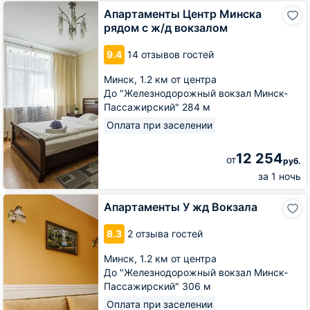
Апартаменты
Апартаменты Центр Минска
Центр
рядом с ж/д вокзалом
Минска
рядом
9.4
14 отзывов гостей
с
ж/
Минск,
1.2 км от центра
д
До "Железнодорожный вокзал Минск-
вокзалом
Пассажирский" 284 м
Оплата при заселении
12 254
от
руб.
за 1 ночь
Апартаменты
Апартаменты У жд Вокзала
У
жд
8.3
2 отзыва гостей
Вокзала
Минск,
1.2 км от центра
До "Железнодорожный вокзал Минск-
Пассажирский" 306 м
Оплата при заселении