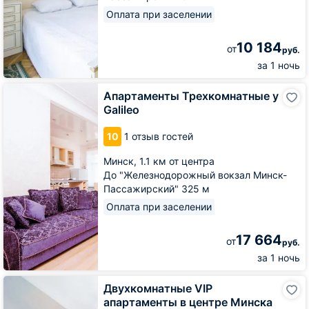
Оплата при заселении
10 184
от
руб.
за 1 ночь
Апартаменты
Апартаменты Трехкомнатные у
Трехкомнатные
Galileo
у
Galileo
10
1 отзыв гостей
Минск,
1.1 км от центра
До "Железнодорожный вокзал Минск-
Пассажирский" 325 м
Оплата при заселении
17 664
от
руб.
за 1 ночь
Двухкомнатные
Двухкомнатные VIP
VIP
апартаменты в центре Минска
апартаменты