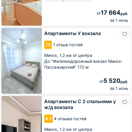
17 664
от
руб.
за 1 ночь
Апартаменты
Апартаменты У вокзала
У
вокзала
10
1 отзыв гостей
Минск,
1.2 км от центра
До "Железнодорожный вокзал Минск-
Пассажирский" 172 м
5 520
от
руб.
за 1 ночь
Апартаменты
Апартаменты С 2 спальнями у
С
ж/д вокзала
2
спальнями
8.7
4 отзыва гостей
у
ж/
Минск,
1.2 км от центра
д