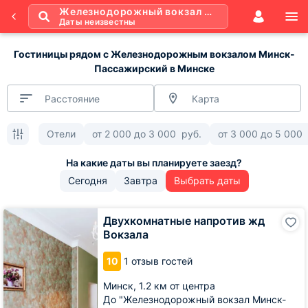
Железнодорожный вокзал Минск-Пассажирский
Даты неизвестны
Гостиницы рядом с Железнодорожным вокзалом Минск-
Пассажирский в Минске
Расстояние
Карта
Отели
от
2 000
до
3 000
руб.
от
3 000
до
5 000
Сегодня
Завтра
Выбрать даты
Двухкомнатные
Двухкомнатные напротив жд
напротив
Вокзала
жд
Вокзала
10
1 отзыв гостей
Минск,
1.2 км от центра
До "Железнодорожный вокзал Минск-