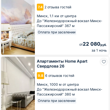
в
7.4
2 отзыва гостей
центре
Минска
Минск,
1.1 км от центра
До "Железнодорожный вокзал Минск-
Пассажирский" 367 м
Оплата при заселении
22 080
от
руб.
за 1 ночь
Апартаменты
Апартаменты Home Apart
Home
Свердлова 26
Apart
Свердлова
9.8
6 отзывов гостей
26
Минск,
1000 м от центра
До "Железнодорожный вокзал Минск-
Пассажирский" 380 м
Оплата при заселении