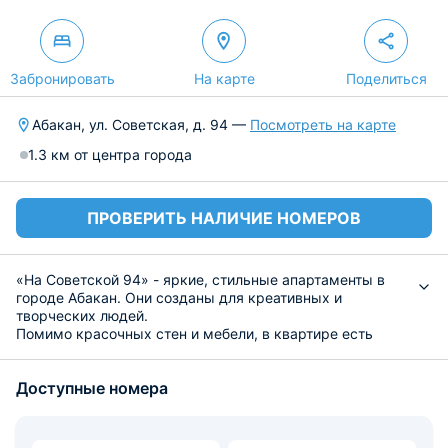
Забронировать
На карте
Поделиться
Абакан, ул. Советская, д. 94 —
Посмотреть на карте
1.3 км от центра города
ПРОВЕРИТЬ НАЛИЧИЕ НОМЕРОВ
«На Советской 94» - яркие, стильные апартаменты в
городе Абакан. Они созданы для креативных и
творческих людей.
Помимо красочных стен и мебели, в квартире есть
скоростной интернет, кондиционер, телевидение
высокой четкости, водонагреватель, установленный в
Доступные номера
ванной. Также в ванной комнате вас будут ждать
средства личной гигиены, набор полотенец и тапочки.
На оборудованной кухне вы найдете современную
технику: микроволновую печь, электроплиту, чайник,