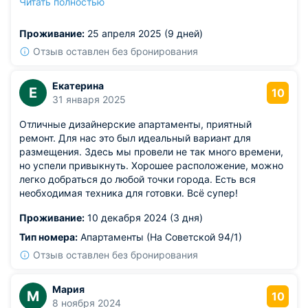
Читать полностью
Отличное место для тех, кто хочет немного уединения.
Удобно, что есть стиралка — это спасло после
Проживание:
25 апреля 2025 (9 дней)
прогулок. Даже захотелось остаться на день дольше.
Из недостатков: напольное покрытие слегка скрипит в
Отзыв оставлен без бронирования
коридоре.
Екатерина
Е
10
31 января 2025
Отличные дизайнерские апартаменты, приятный
ремонт. Для нас это был идеальный вариант для
размещения. Здесь мы провели не так много времени,
но успели привыкнуть. Хорошее расположение, можно
легко добраться до любой точки города. Есть вся
необходимая техника для готовки. Всё супер!
Проживание:
10 декабря 2024 (3 дня)
Тип номера:
Апартаменты (На Советской 94/1)
Отзыв оставлен без бронирования
Мария
М
10
8 ноября 2024