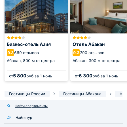
Бизнес-отель Азия
Отель Абакан
669 отзывов
290 отзывов
9.3
9.3
Абакан,
800 м от центра
Абакан,
300 м от центра
5 800
6 300
от
руб.
за 1 ночь
от
руб.
за 1 ночь
Гостиницы России
Гостиницы Абакана
Апа
Найти апартаменты
Найти тур