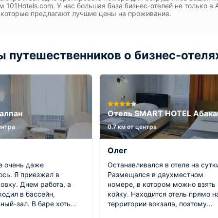
м 101Hotels.com. У нас большая база бизнес-отелей не только в 
 которые предлагают лучшие цены на проживание.
 путешественников о бизнес-отеля
алпан
Отель SMART HOTEL Абака
центра
0.7 км от центра
Олег
е очень даже
Останавливался в отеле на сутк
ось. Я приезжал в
Размещался в двухместном
овку. Днем работа, а
номере, в котором можно взять
одил в бассейн,
койку. Находится отель прямо н
ный-зал. В баре хоть
территории вокзала, поэтому
итков и не большой, но
далеко ходить не приходится.