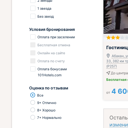
2 звезды
1 звезда
Без звезд
Условия бронирования
Оплата при заселении
Бесплатная отмена
Гостиниц
Онлайн на сайте
Абакан, у
Оплата по счету
33, 382 км 
(Р257)
Оплата бонусами
До центра
101Hotels.com
Бесплатная
Оценка по отзывам
4 60
от
Все
9+ Отлично
8+ Хорошо
Осталь
7+ Нормально
измени