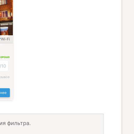
Wi-Fi
ХОРОШО
/
10
тзывов
нее
ия фильтра.