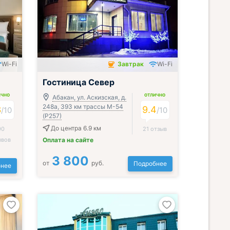
Wi-Fi
Завтрак
Wi-Fi
Завтрак включён
Гостиница Север
ИЧНО
ОТЛИЧНО
Абакан, ул. Аскизская, д.
248а, 393 км трассы М-54
3
9.4
/
10
/
10
(Р257)
До центра 6.9 км
90
21 отзыв
ывов
Оплата на сайте
3 800
от
руб.
Подробнее
нее