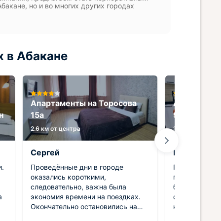
Абакане, но и во многих других городах
х в Абакане
Апартаменты на Торосова
Апартамент
н
15а
94
2.6 км от центра
1.3 км от центр
Сергей
Павел
и.
Проведённые дни в городе
Путешествие 
оказались короткими,
город, где пр
следовательно, важна была
близкими люд
а
экономия времени на поездках.
себя среди н
Окончательно остановились на
неуместным. 
данном варианте — успешно
отдельную кв