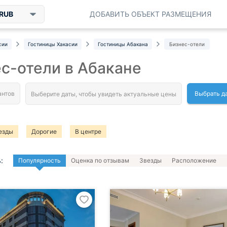
RUB
ДОБАВИТЬ ОБЪЕКТ РАЗМЕЩЕНИЯ
сии
Гостиницы Хакасии
Гостиницы Абакана
Бизнес-отели
с-отели в Абакане
Выбрать д
езды
Дорогие
В центре
:
Популярность
Оценка по отзывам
Звезды
Расположение