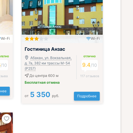
Wi-Fi
Wi-Fi
Гостиница Анзас
ОЛЕПНО
ОТЛИЧНО
Абакан, ул. Вокзальная,
д. 7а, 382 км трассы М-54
6
9.4
/
10
/
10
(Р257)
До центра 600 м
тзыва
117 отзывов
Бесплатная отмена
нее
5 350
от
руб.
Подробнее