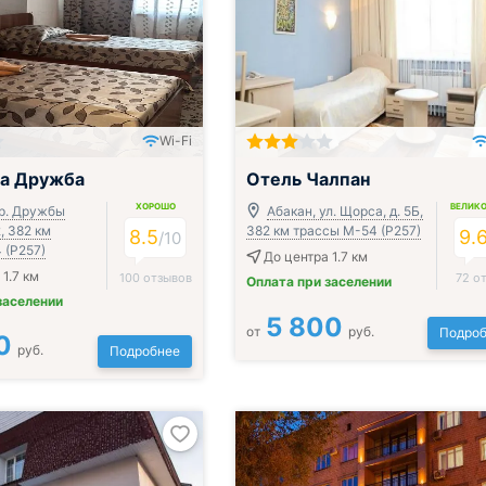
Wi-Fi
ца Дружба
Отель Чалпан
ХОРОШО
ВЕЛИК
пр. Дружбы
Абакан, ул. Щорса, д. 5Б,
2, 382 км
382 км трассы М-54 (Р257)
8.5
9.
/
10
 (Р257)
До центра 1.7 км
1.7 км
100 отзывов
72 о
Оплата при заселении
заселении
5 800
от
руб.
Подроб
0
руб.
Подробнее