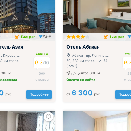
Завтрак
Wi-Fi
Завтрак
чён
Завтрак включён
тель Азия
Отель Абакан
ОТЛИЧНО
ОТЛ
л. Кирова, д.
Абакан, пр. Ленина, д.
382 км трассы
59, 382 км трассы М-54
9.3
9.
/
10
(Р257)
 800 м
До центра 300 м
669
2
заселении
отзывов
Оплата на сайте
отз
0
6 300
руб.
от
руб.
Подробнее
Подроб