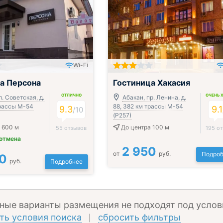
Wi-Fi
а Персона
Гостиница Хакасия
ОТЛИЧНО
ОЧЕНЬ 
л. Советская, д.
Абакан, пр. Ленина, д.
трассы М-54
88, 382 км трассы М-54
9.3
9.1
/
10
(Р257)
 600 м
До центра 100 м
55 отзывов
195 о
 отмена
2 950
от
руб.
Подроб
0
руб.
Подробнее
ные варианты размещения не подходят под услов
ть условия поиска
сбросить фильтры
|