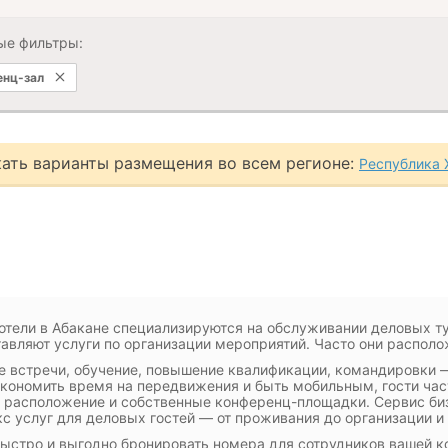
ые фильтры:
нц-зал
ать варианты размещения во всем регионе:
Республика 
отели в Абакане специализируются на обслуживании деловых т
авляют услуги по организации мероприятий. Часто они распол
 встречи, обучение, повышение квалификации, командировки —
кономить время на передвижения и быть мобильным, гости час
 расположение и собственные конференц-площадки. Сервис биз
с услуг для деловых гостей — от проживания до организации 
ыстро и выгодно бронировать номера для сотрудников вашей к