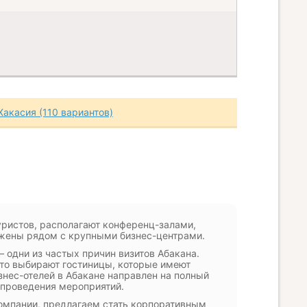
Хакасия (110 вариантов)
уристов, располагают конференц-залами,
ожены рядом с крупными бизнес-центрами.
 одни из частых причин визитов Абакана.
то выбирают гостиницы, которые имеют
нес-отелей в Абакане направлен на полный
и проведения мероприятий.
омпании, предлагаем стать корпоративным