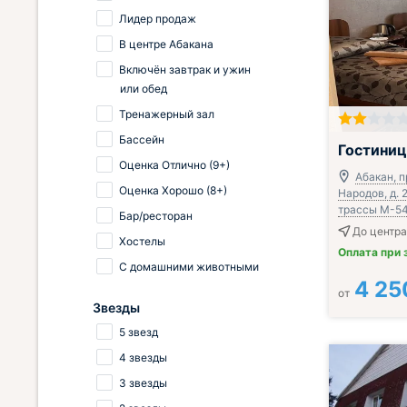
Лидер продаж
В центре Абакана
Включён завтрак и ужин
или обед
Тренажерный зал
Бассейн
Гостини
Оценка Отлично (9+)
Абакан, 
Оценка Хорошо (8+)
Народов, д. 
трассы М-54
Бар/ресторан
До центра 
Хостелы
Оплата при 
С домашними животными
4 25
от
Звезды
5 звезд
4 звезды
3 звезды