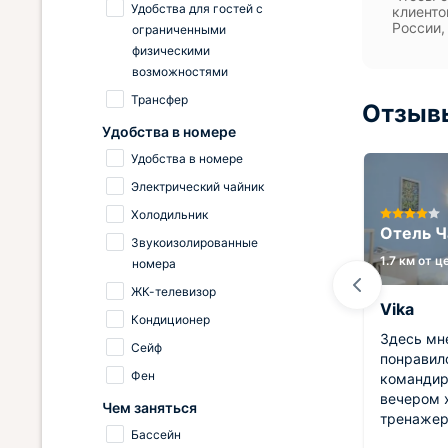
Удобства для гостей с
клиенто
России,
ограниченными
физическими
возможностями
Трансфер
Отзывы
Удобства в номере
Удобства в номере
Электрический чайник
град
Холодильник
Гостиница Дружба
Отель Ч
Звукоизолированные
1.7 км от центра
1.7 км от 
номера
ЖК-телевизор
Елена
Vika
Кондиционер
боте,
Хороший отель, размещение
Здесь мн
Сейф
 Взяли
ценакачество. Заселялись 7 июня,
понравил
Фен
на
работала на рецепшен очень
командир
доброжелательная и отзывчивая
вечером х
Чем заняться
дама. Большое ей спасибо за
тренажер
Бассейн
внимание. При гостинице хорошее
выбор нап