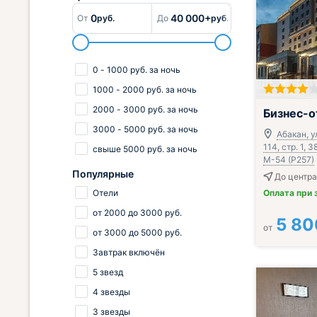
0
40 000+
От
руб.
До
руб.
0
-
1000
руб.
за ночь
1000
-
2000
руб.
за ночь
Завтрак вклю
2000
-
3000
руб.
за ночь
Бизнес-о
3000
-
5000
руб.
за ночь
Абакан, у
114, стр. 1, 
свыше
5000
руб.
за ночь
М-54 (Р257)
Популярные
До центра
Отели
Оплата при 
от
2000
до
3000
руб.
5 80
от
от
3000
до
5000
руб.
Завтрак включён
5 звезд
4 звезды
3 звезды