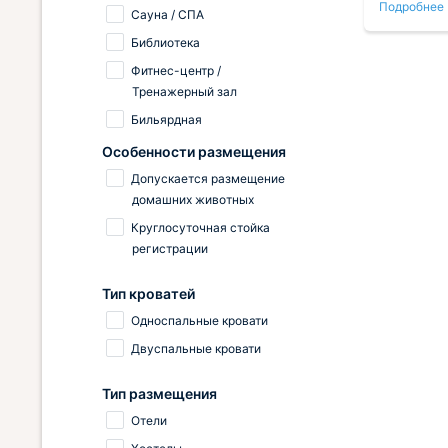
Подробнее
Подробнее
кафе, готовят вкусно. Удобное
найти что
Сауна / СПА
ого
расположение гостиницы, но наши
можно. К
Библиотека
окна выходили на оживлённый
вкусные 
перекрёсток. Не скажу, что это
Фитнес-центр /
доставляло сильные неудобства,
Тренажерный зал
альная
но для тех, кто любит тишину,
Бильярдная
конечно лучше брать номера с
окнами во двор.
Особенности размещения
Допускается размещение
домашних животных
Круглосуточная стойка
регистрации
Тип кроватей
Односпальные кровати
Двуспальные кровати
Тип размещения
Отели