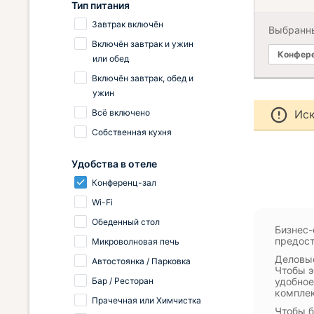
Тип питания
Завтрак включён
Выбранн
Включён завтрак и ужин
Конфере
или обед
Включён завтрак, обед и
ужин
Всё включено
Иск
Собственная кухня
Удобства в отеле
Конференц-зал
Wi-Fi
Обеденный стол
Бизнес-
предост
Микроволновая печь
Деловые
Автостоянка / Парковка
Чтобы э
Бар / Ресторан
удобное
комплек
Прачечная или Химчистка
Чтобы б