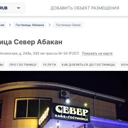
RUB
ДОБАВИТЬ ОБЪЕКТ РАЗМЕЩЕНИЯ
сии
Гостиницы Абакана
Гостиница Север
ица Север Абакан
Показать на карте
 Аскизская, д. 248а, 393 км трассы М-54 (Р257)
НЫ
ПРО ГОСТИНИЦУ
УСЛУГИ
КАК ДОБРАТЬСЯ ДО ГОСТИНИЦЫ
КОН