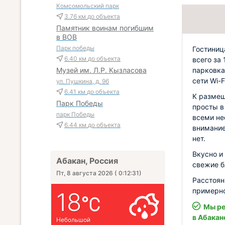
Комсомольский парк
3.76 км
до объекта
Памятник воинам погибшим
в ВОВ
Парк победы
Гостиниц
6.40 км
до объекта
всего за
парковка
Музей им. Л.Р. Кызласова
сети Wi-F
ул. Пушкина, д. 96
6.41 км
до объекта
К размещ
Парк Победы
просты в
парк Победы
всеми н
6.44 км
до объекта
внимание
нет.
Вкусно и
Абакан, Россия
свежие б
Пт, 8 августа 2026
(
0:12:33
)
Расстоян
примерно
18
Мы ре
в Абакан
Небольшой