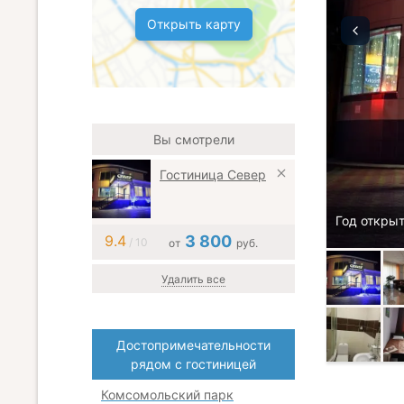
Открыть карту
Вы смотрели
Гостиница Север
Год открыт
9.4
3 800
/ 10
от
руб.
Удалить все
Достопримечательности
рядом с гостиницей
Комсомольский парк