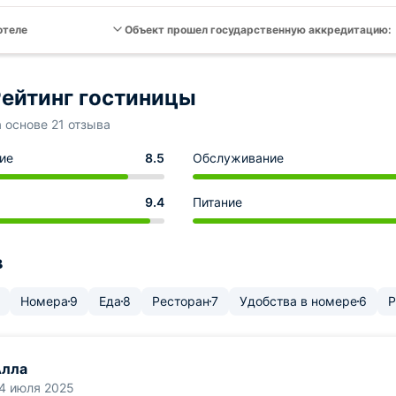
отеле
Объект прошел государственную аккредитацию:
ейтинг гостиницы
а основе 21 отзыва
ие
8.5
Обслуживание
9.4
Питание
в
Номера
9
Еда
8
Ресторан
7
Удобства в номере
6
Р
Алла
4 июля 2025