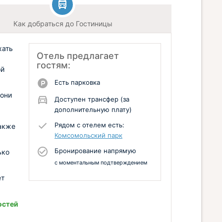
Как добраться до Гостиницы
хать
Отель предлагает
гостям:
ой
Есть парковка
 они
Доступен трансфер (за
дополнительную плату)
Рядом с отелем есть:
также
Комсомольский парк
Бронирование напрямую
ько
с моментальным подтверждением
ет
остей