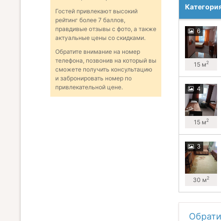
Категори
Гостей привлекают высокий
рейтинг более 7 баллов,
правдивые отзывы с фото, а также
6
актуальные цены со скидками.
Обратите внимание на номер
телефона, позвонив на который вы
2
15 м
сможете получить консультацию
и забронировать номер по
привлекательной цене.
4
2
15 м
3
2
30 м
Обрати