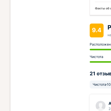
Факты об 
Р
9.4
н
Расположен
Чистота
21 отзы
Чистота
10
2