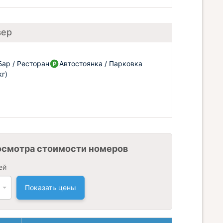
вер
Бар / Ресторан
Автостоянка / Парковка
г)
осмотра стоимости номеров
ей
Показать цены