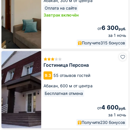
Абакан,
300 м от центра
Оплата на сайте
Завтрак включён
6 300
от
руб.
за 1 ночь
Получите
315 бонусов
Гостиница
Персона
Гостиница Персона
9.3
55 отзывов гостей
Абакан,
600 м от центра
Бесплатная отмена
4 600
от
руб.
за 1 ночь
Получите
230 бонусов