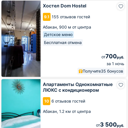
Хостел
Хостел Dom Hostel
Dom
Hostel
9.1
155 отзывов гостей
Абакан,
900 м от центра
Детское меню
Бесплатная отмена
700
от
руб.
за 1 ночь
Получите
35 бонусов
Апартаменты
Апартаменты Однокомнатные
Однокомнатные
ЛЮКС с кондиционером
ЛЮКС
с
10
6 отзывов гостей
кондиционером
Абакан,
1.2 км от центра
3 500
от
руб.