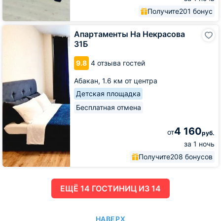
Получите
201 бонус
Апартаменты
Апартаменты На Некрасова
На
31Б
Некрасова
31Б
9.8
4 отзыва гостей
Абакан,
1.6 км от центра
Детская площадка
Бесплатная отмена
4 160
от
руб.
за 1 ночь
Получите
208 бонусов
ЕЩË 14 ГОСТИНИЦ ИЗ 14
НАВЕРХ