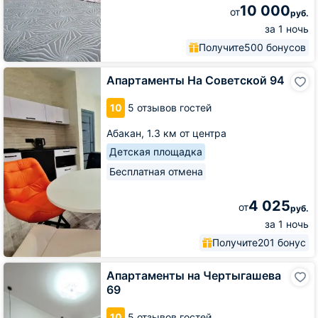
10 000
от
руб.
за 1 ночь
Получите
500 бонусов
Апартаменты
Апартаменты На Советской 94
На
Советской
10
5 отзывов гостей
94
Абакан,
1.3 км от центра
Детская площадка
Бесплатная отмена
4 025
от
руб.
за 1 ночь
Получите
201 бонус
Апартаменты
Апартаменты на Чертыгашева
на
69
Чертыгашева
69
10
5 отзывов гостей