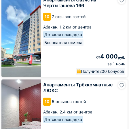
Оазис
Чертыгашева 166
на
Чертыгашева
10
7 отзывов гостей
166
Абакан,
1.2 км от центра
Детская площадка
Бесплатная отмена
4 000
от
руб.
за 1 ночь
Получите
200 бонусов
Апартаменты
Апартаменты Трёхкомнатные
Трёхкомнатные
ЛЮКС
ЛЮКС
10
5 отзывов гостей
Абакан,
2.4 км от центра
Детская площадка