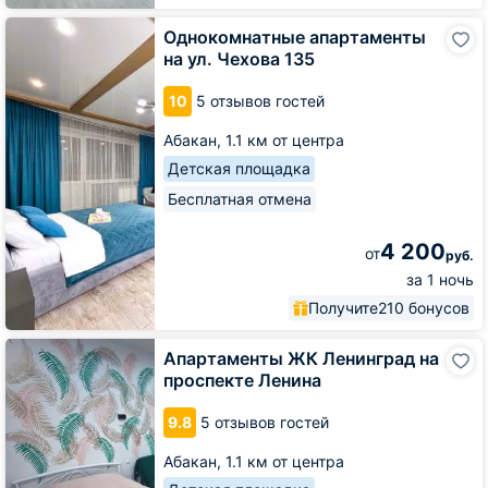
Однокомнатные
Однокомнатные апартаменты
апартаменты
на ул. Чехова 135
на
ул.
10
5 отзывов гостей
Чехова
135
Абакан,
1.1 км от центра
Детская площадка
Бесплатная отмена
4 200
от
руб.
за 1 ночь
Получите
210 бонусов
Апартаменты
Апартаменты ЖК Ленинград на
ЖК
проспекте Ленина
Ленинград
на
9.8
5 отзывов гостей
проспекте
Ленина
Абакан,
1.1 км от центра