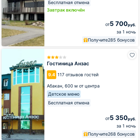
Бесплатная отмена
Завтрак включён
5 700
от
руб.
за 1 ночь
Получите
285 бонусов
Гостиница
Анзас
Гостиница Анзас
9.4
117 отзывов гостей
Абакан,
600 м от центра
Детское меню
Бесплатная отмена
5 350
от
руб.
за 1 ночь
Получите
268 бонусов