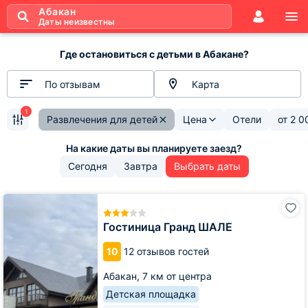
Абакан
Даты неизвестны
Где остановиться с детьми в Абакане?
По отзывам
Карта
1
Развлечения для детей
Цена
Отели
от
2 0
Сегодня
Завтра
Выбрать даты
Гостиница
Гранд
ШАЛЕ
Гостиница Гранд ШАЛЕ
10
12 отзывов гостей
Абакан,
7 км от центра
Детская площадка