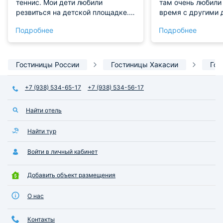
теннис. Мои дети любили
там очень любили
резвиться на детской площадке.
время с другими 
Наш номер был комфортным и
всё очень-очень х
Подробнее
Подробнее
уютным. В душевой кабинке были
понравилось!!!!!!!!!
мягкие, нежные и всегда свежие
полотенца. Также всегда была
горячая вода, что очень важно,
Гостиницы России
Гостиницы Хакасии
Гос
когда отдыхаешь с детьми.
+7 (938) 534-65-17
+7 (938) 534-56-17
Найти отель
Найти тур
Войти в личный кабинет
Добавить объект размещения
О нас
Контакты