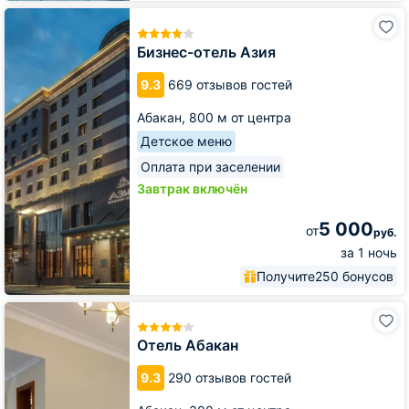
Бизнес-
отель
Азия
Бизнес-отель Азия
9.3
669 отзывов гостей
Абакан,
800 м от центра
Детское меню
Оплата при заселении
Завтрак включён
5 000
от
руб.
за 1 ночь
Получите
250 бонусов
Отель
Абакан
Отель Абакан
9.3
290 отзывов гостей